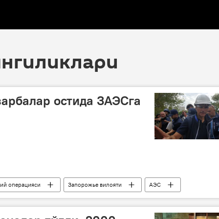
 янгиликлари
зарбалар остида ЗАЭСга
бий операцияси
Запорожье вилояти
АЭС