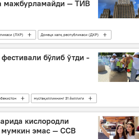
а мажбурламайди — ТИВ
бликаси (ЛХР)
Донецк халқ республикаси (ДХР)
 фестивали бўлиб ўтди -
збекистон
мустақилликнинг 31 йиллиги
ларида кислородли
 мумкин эмас — ССВ