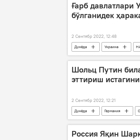
Ғарб давлатлари 
бўлганидек ҳарак
2 Сентябр 2022, 12:48
Дунёда
Украина
Н
Шольц Путин бил
эттириш истагини
2 Сентябр 2022, 12:21
Дунёда
Германия
Россия Яқин Шар