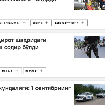
бий операцияси
Европа
Европа Иттифоқи
оссия
Ҳирот шаҳридаги
ш содир бўлди
масжид
портлаш
кундалиги: 1 сентябрнинг