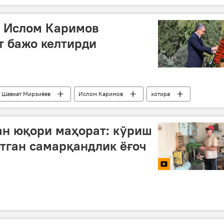
 Ислом Каримов
т бажо келтирди
Шавкат Мирзиёев
Ислом Каримов
хотира
ан юқори маҳорат: кўриш
тган самарқандлик ёғоч