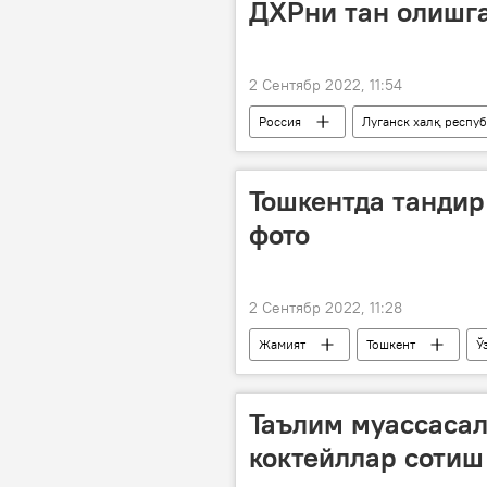
ДХРни тан олишг
2 Сентябр 2022, 11:54
Россия
Луганск халқ респу
Россия ТИВ
Тошкентда тандир
фото
2 Сентябр 2022, 11:28
Жамият
Тошкент
Ў
Таълим муассаса
коктейллар сотиш