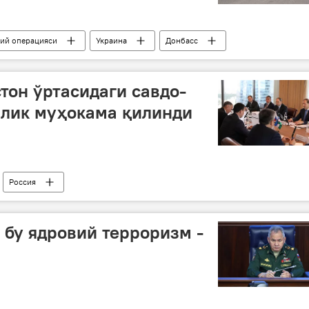
бий операцияси
Украина
Донбасс
и Кучлар
Россия Мудофаа вазири
тон ўртасидаги савдо-
рлик муҳокама қилинди
Россия
бу ядровий терроризм -