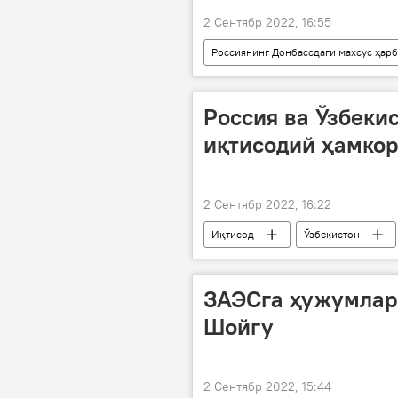
2 Сентябр 2022, 16:55
Россиянинг Донбассдаги махсус ҳар
Запорожье вилояти
Қуролл
Россия ва Ўзбекис
иқтисодий ҳамко
2 Сентябр 2022, 16:22
Иқтисод
Ўзбекистон
ЗАЭСга ҳужумлар 
Шойгу
2 Сентябр 2022, 15:44