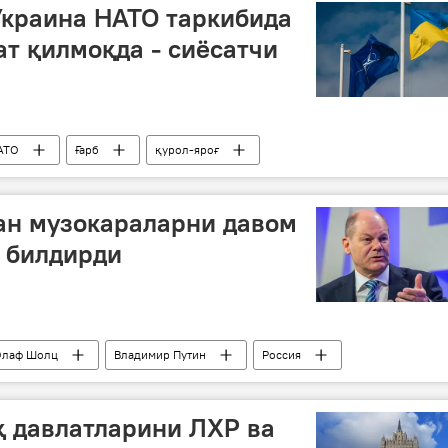
Украина НАТО таркибида
ат қилмоқда - сиёсатчи
АТО
Ғарб
қурол-яроғ
ан музокараларни давом
 билдирди
Олаф Шолц
Владимир Путин
Россия
қ давлатларини ЛХР ва