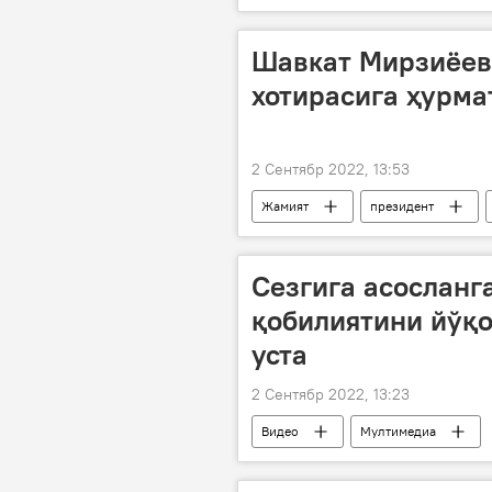
Шавкат Мирзиёев
хотирасига ҳурма
2 Сентябр 2022, 13:53
Жамият
президент
Сезгига асосланг
қобилиятини йўқо
уста
2 Сентябр 2022, 13:23
Видео
Мултимедиа