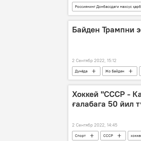
Россиянинг Донбассдаги махсус ҳар
АЭС
Украина
Байден Трампни э
2 Сентябр 2022, 15:12
Дунёда
Жо Байден
Хоккей "СССР - К
ғалабага 50 йил т
2 Сентябр 2022, 14:45
Спорт
СССР
хокке