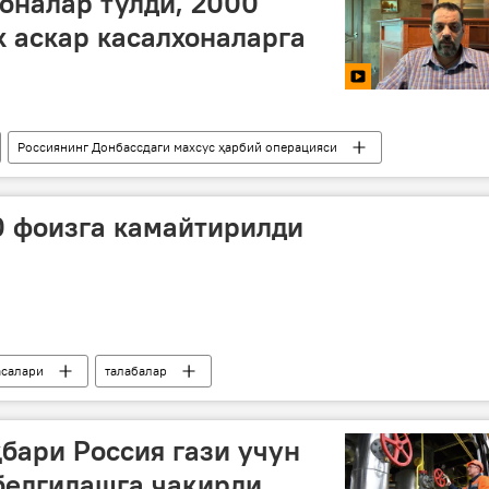
оналар тўлди, 2000
 аскар касалхоналарга
Россиянинг Донбассдаги махсус ҳарбий операцияси
0 фоизга камайтирилди
асалари
талабалар
бари Россия гази учун
белгилашга чақирди