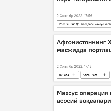
2 Сентябр 2022, 17:56
Россиянинг Донбассдаги махсус ҳар
газ қувури
АҚШ
Р
Афғонистоннинг 
масжидда портла
2 Сентябр 2022, 17:18
Дунёда
Афғонистон
Махсус операция 
асосий воқеалари