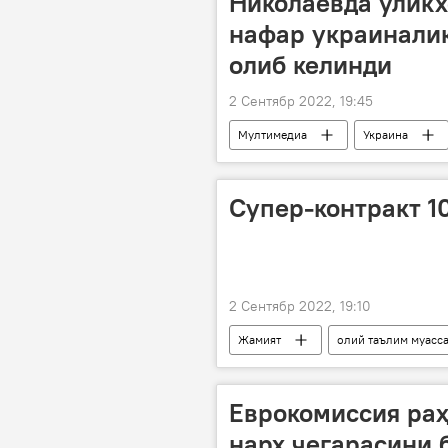
Николаевда ўликх
нафар украиналик
олиб келинди
2 Сентябр 2022, 19:45
Мултимедиа
Украина
Супер-контракт 1
2 Сентябр 2022, 19:10
Жамият
олий таълим муасс
Еврокомиссия раҳ
нарх чегарасини 