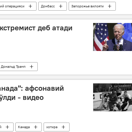
бий операцияси
Донбасс
Запорожье вилояти
кстремист деб атади
Дональд Трамп
анада": афсонавий
ўлди - видео
й
Канада
хотира