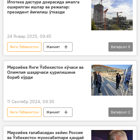
абитуриент
талабалар
Ипотека дастури доирасида амалга
оширилган ишлар ва режалар:
Жамият
президент йиғилиш ўтказди
24 Январ 2025, 09:45
Янги Ўзбекистон
Жамият
Батафсил
6
Ўзбекистон
Шавкат Мирзиёев
ипотека
уй
янги уйлар
Мирзиёев Янги Ўзбекистон кўчаси ва
Олимпия шаҳарчаси қурилишини
кўп квартирали уйлар
қурилиш
бориб кўрди
11 Сентябр 2024, 09:30
Янги Ўзбекистон
Жамият
Батафсил
2
Ўзбекистон
Шавкат Мирзиёев
қурилиш
Мирзиёев ғалабасидан кейин Россия
ва Ўзбекистон муносабатлари қандай