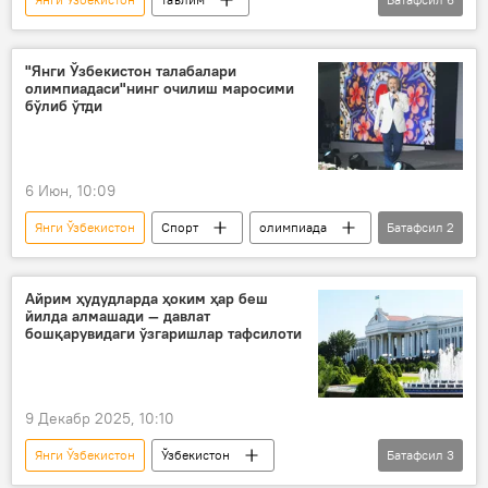
олий таълим муассасалари
ОТМ
танлов
Ўзбекистон
"Янги Ўзбекистон талабалари
олимпиадаси"нинг очилиш маросими
янги қонун
Жамият
бўлиб ўтди
6 Июн, 10:09
Янги Ўзбекистон
Спорт
олимпиада
Батафсил
2
талабалар
Жисмоний тарбия ва спорт вазирлиги
Айрим ҳудудларда ҳоким ҳар беш
йилда алмашади — давлат
бошқарувидаги ўзгаришлар тафсилоти
9 Декабр 2025, 10:10
Янги Ўзбекистон
Ўзбекистон
Батафсил
3
Жамият
ҳокимият