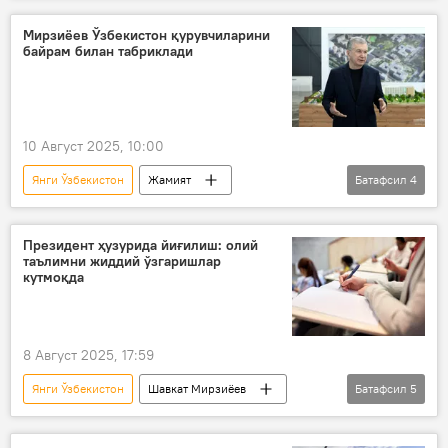
янги қонун
ислоҳотлар
Мирзиёев Ўзбекистон қурувчиларини
байрам билан табриклади
10 Август 2025, 10:00
Янги Ўзбекистон
Жамият
Батафсил
4
Ўзбекистон
Шавкат Мирзиёев
қурилиш
табрик
байрам
Президент ҳузурида йиғилиш: олий
таълимни жиддий ўзгаришлар
кутмоқда
8 Август 2025, 17:59
Янги Ўзбекистон
Шавкат Мирзиёев
Батафсил
5
олий таълим муассасалари
ОТМ