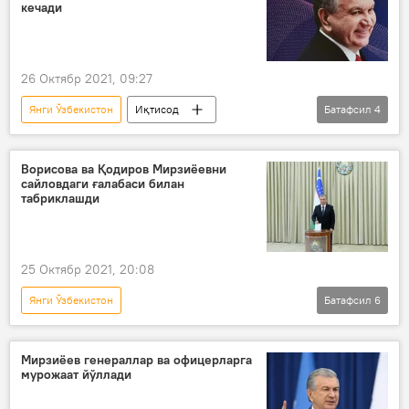
кечади
26 Октябр 2021, 09:27
Янги Ўзбекистон
Иқтисод
Батафсил
4
Ўзбекистон
Шавкат Мирзиёев
сайлов натижалари
Россия
Ворисова ва Қодиров Мирзиёевни
сайловдаги ғалабаси билан
табриклашди
25 Октябр 2021, 20:08
Янги Ўзбекистон
Батафсил
6
Ўзбекистонда президент сайловлари-2021
Шавкат Мирзиёев
сайловлар
Мирзиёев генераллар ва офицерларга
мурожаат йўллади
Алишер Қодиров