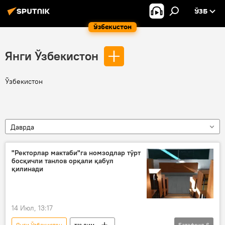
ЎЗБ
Ўзбекистон
Янги Ўзбекистон
Ўзбекистон
Даврда
"Ректорлар мактаби"га номзодлар тўрт
босқичли танлов орқали қабул
қилинади
14 Июл, 13:17
Янги Ўзбекистон
таълим
Батафсил
6