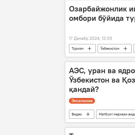
Озарбайжонлик и
омбори бўйида ту
17 Декабр 2024, 12:05
Туризм
Ўзбекистон
дам олиш маскани
АЭС, уран ва ядро
Ўзбекистон ва Қо
қандай?
Эксклюзив
Видео
Матбуот маркази вид
Қозоғистон
АЭС
у
Атом энергетикаси