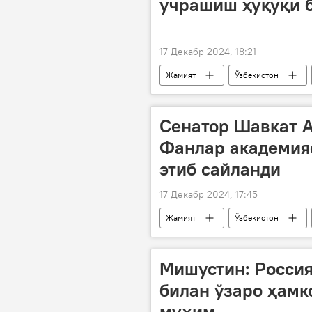
учрашиш ҳуқуқи 
17 Декабр 2024, 18:21
Жамият
Ўзбекистон
ИИВ
Сенатор Шавкат 
Фанлар академия
этиб сайланди
17 Декабр 2024, 17:45
Жамият
Ўзбекистон
янги тайинлов
Мишустин: Росси
билан ўзаро ҳам
муҳим