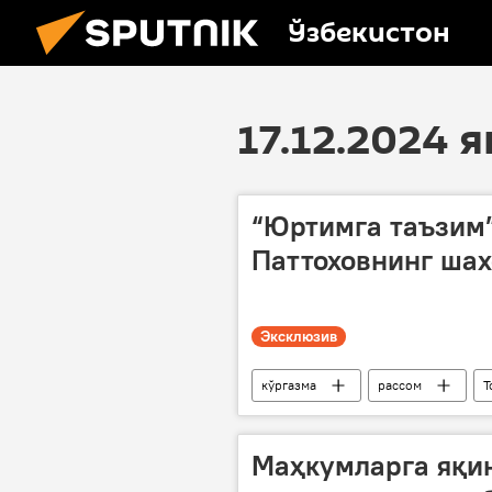
Ўзбекистон
17.12.2024 
“Юртимга таъзим
Паттоховнинг шах
Эксклюзив
кўргазма
рассом
Т
Фото
Маҳкумларга яқи