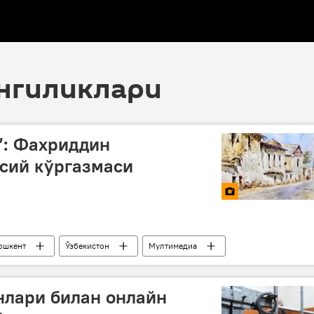
янгиликлари
”: Фахриддин
сий кўргазмаси
ошкент
Ўзбекистон
Мултимедиа
нлари билан онлайн