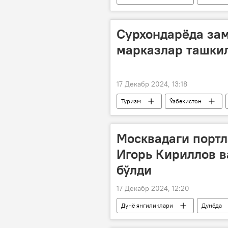
Сурхондарёда за
марказлар ташкил
17 Декабр 2024, 13:18
Туризм
Ўзбекистон
Москвадаги портл
Игорь Кириллов в
бўлди
17 Декабр 2024, 12:20
Дунё янгиликлари
Дунёда
генерал