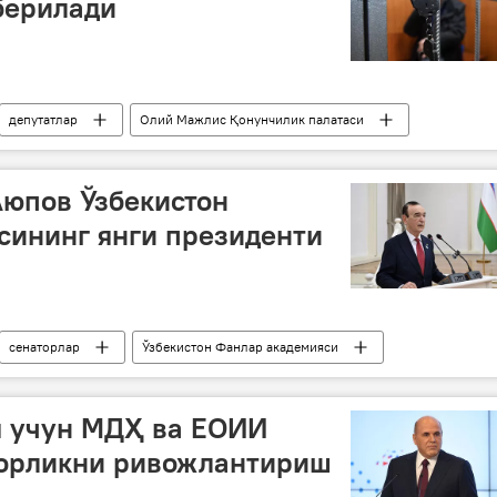
берилади
депутатлар
Олий Мажлис Қонунчилик палатаси
Аюпов Ўзбекистон
сининг янги президенти
сенаторлар
Ўзбекистон Фанлар академияси
я учун МДҲ ва ЕОИИ
корликни ривожлантириш