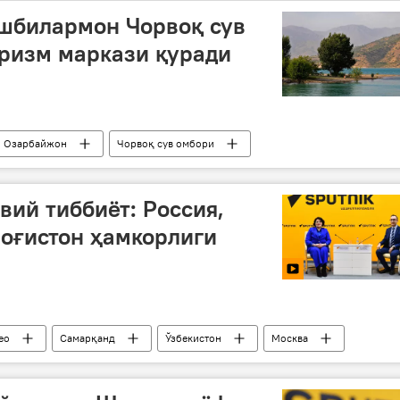
шбилармон Чорвоқ сув
ризм маркази қуради
Озарбайжон
Чорвоқ сув омбори
вий тиббиёт: Россия,
зоғистон ҳамкорлиги
ео
Самарқанд
Ўзбекистон
Москва
ран
Росатом
энергетика