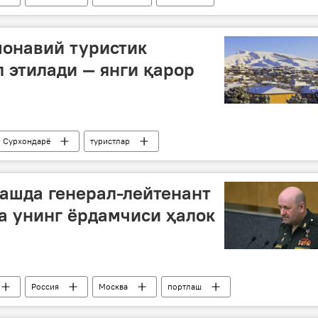
монавий туристик
 этилади — янги қарор
Сурхондарё
туристлар
ашда генерал-лейтенант
а унинг ёрдамчиси ҳалок
Россия
Москва
портлаш