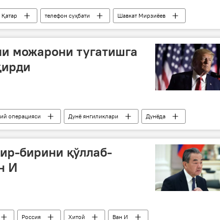
Қатар
телефон суҳбати
Шавкат Мирзиёев
ни можарони тугатишга
қирди
бий операцияси
Дунё янгиликлари
Дунёда
ина
Дональд Трамп
Владимир Путин
бир-бирини қўллаб-
н И
Россия
Хитой
Ван И