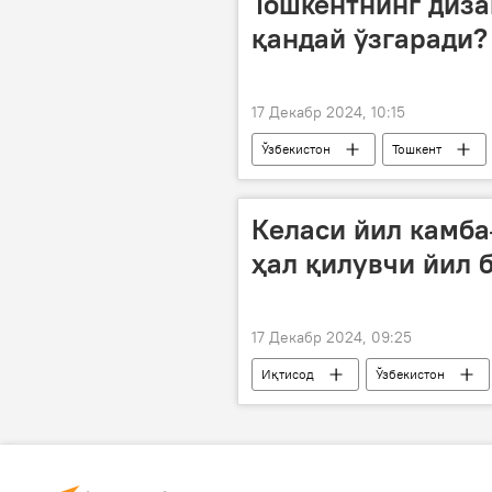
Тошкентнинг диза
қандай ўзгаради?
17 Декабр 2024, 10:15
Ўзбекистон
Тошкент
Келаси йил камб
ҳал қилувчи йил 
17 Декабр 2024, 09:25
Иқтисод
Ўзбекистон
Шавкат Мирзиёев