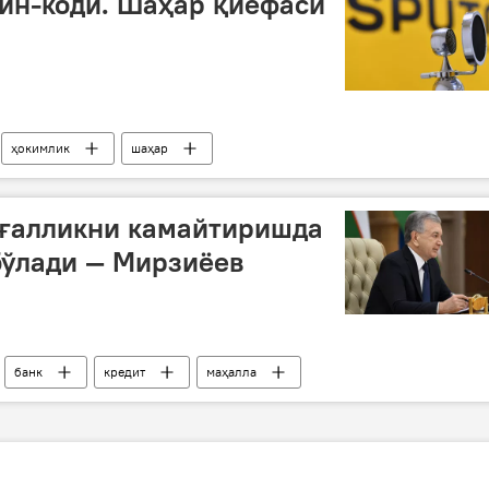
йн-коди. Шаҳар қиёфаси
ҳокимлик
шаҳар
ағалликни камайтиришда
бўлади — Мирзиёев
банк
кредит
маҳалла