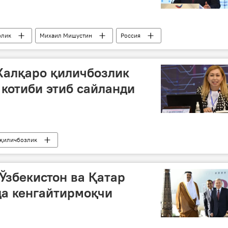
рлик
Михаил Мишустин
Россия
н ва ЕОИИ
Халқаро қиличбозлик
котиби этиб сайланди
қиличбозлик
 Ўзбекистон ва Қатар
да кенгайтирмоқчи