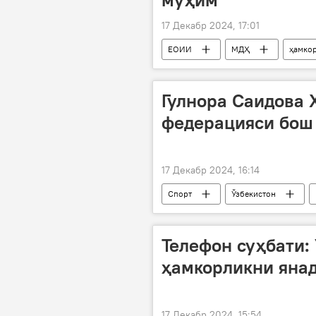
17 Декабр 2024, 17:01
ЕОИИ
МДҲ
ҳамко
Улуғ Ватан уруши
Ўзбекисто
Гулнора Саидова 
федерацияси бош 
17 Декабр 2024, 16:14
Спорт
Ўзбекистон
Телефон суҳбати:
ҳамкорликни яна
17 Декабр 2024, 15:54