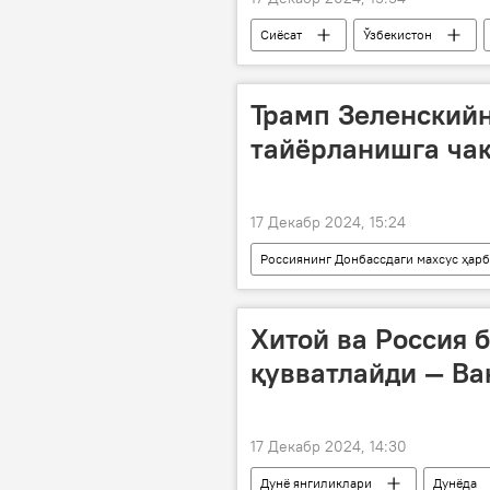
Сиёсат
Ўзбекистон
Трамп Зеленский
тайёрланишга ча
17 Декабр 2024, 15:24
Россиянинг Донбассдаги махсус ҳар
АҚШ
Россия
Укра
Владимир Зеленский
Хитой ва Россия 
қувватлайди — Ва
17 Декабр 2024, 14:30
Дунё янгиликлари
Дунёда