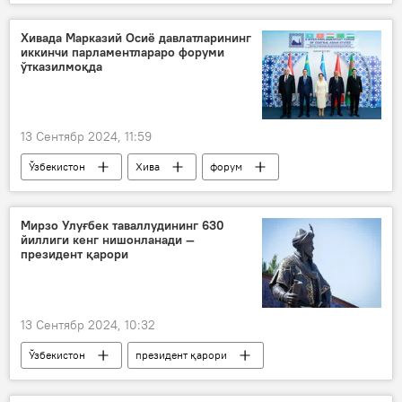
Россия
Украина
НАТО
Россиянинг Донбассдаги махсус ҳарбий операцияси
Хивада Марказий Осиё давлатларининг
иккинчи парламентлараро форуми
ўтказилмоқда
13 Сентябр 2024, 11:59
Ўзбекистон
Хива
форум
Марказий Осиё
Ўзбекистон Олий Мажлиси Сенати
Мирзо Улуғбек таваллудининг 630
йиллиги кенг нишонланади —
Танзила Норбоева
Сиёсат
президент қарори
13 Сентябр 2024, 10:32
Ўзбекистон
президент қарори
Мирзо Улуғбек
Самарқанд