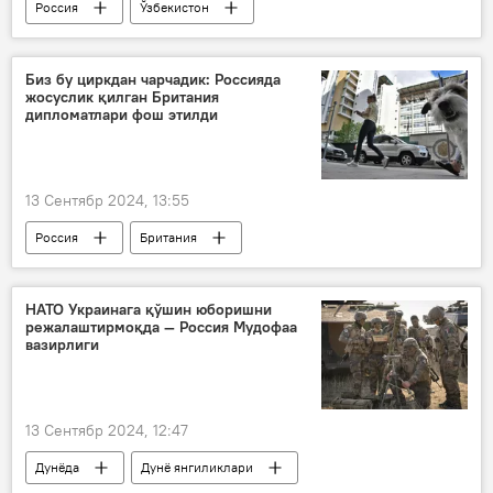
Россия
Ўзбекистон
Ўзбекистон - Россия
ҳамкорлик
электр энергияси
Биз бу циркдан чарчадик: Россияда
жосуслик қилган Британия
дипломатлари фош этилди
13 Сентябр 2024, 13:55
Россия
Британия
Буюк Британия
Бирлашган Қироллик
разведка хизмати
ФХХ
НАТО Украинага қўшин юборишни
режалаштирмоқда — Россия Мудофаа
Россия Федерал хавфсизлик хизмати (ФХХ)
вазирлиги
дипломатия
Дунё янгиликлари
Дунёда
13 Сентябр 2024, 12:47
Дунёда
Дунё янгиликлари