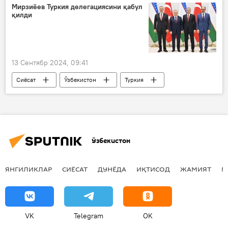
Маданият
Мирзиёев Туркия делегациясини қабул
қилди
13 Сентябр 2024, 09:41
Сиёсат
Ўзбекистон
Туркия
Шавкат Мирзиёев
учрашув
ҳамкорлик
Ўзбекистон
ЯНГИЛИКЛАР
СИЁСАТ
ДУНЁДА
ИҚТИСОД
ЖАМИЯТ
М
VK
Telegram
OK