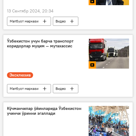
13 Сентябр 2024, 20:34
Матбуот маркази
Видео
Бахтиёр Эргашев
учувчисиз қурилма
Россия
Дрон
Ўзбекистон учун барча транспорт
коридорлар муҳим — мутахассис
Эксклюзив
Матбуот маркази
Видео
Ўзбекистон
транспорт
Транспорт вазирлиги
Иқтисод
Кўчманчилар ўйинларида Ўзбекистон
учинчи ўринни эгаллади