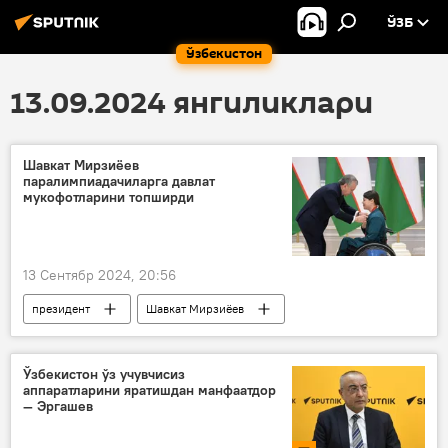
ЎЗБ
Ўзбекистон
13.09.2024 янгиликлари
Шавкат Мирзиёев
паралимпиадачиларга давлат
мукофотларини топширди
13 Сентябр 2024, 20:56
президент
Шавкат Мирзиёев
Париж Олимпиадаси
Паралимпиада
Ўзбекистон
Спорт
Ўзбекистон ўз учувчисиз
аппаратларини яратишдан манфаатдор
— Эргашев