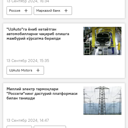
13 Сентябр 2024, 16:34
Россия
Марказий банк
асосий ставка
кредит
"UzAuto"га ёниб кетаётган
автомобилларни чақириб олишга
мажбурий кўрсатма берилди
13 Сентябр 2024, 15:35
UzAuto Motors
Рақобатни ривожлантириш ва истеъмолчилар ҳуқуқларини ҳимоя қилиш қўмитаси
Қорақалпоғистон
автомобил
Миллий электр тармоқлари
"Россети"нинг дастурий платформаси
билан танишди
13 Сентябр 2024, 14:47