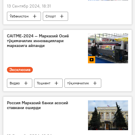
13 Сентябр 2024, 18:31
Ўзбекистон
Спорт
Қозоғистон
мусобақа
CAITME-2024 — Марказий Осиё
тўқимачилик инновациялари
марказига айланди
Эксклюзив
Видео
Тошкент
тўқимачилик
кўргазма
Ўзбекистон
Марказий Осиё
Россия Марказий банки асосий
ставкани оширди