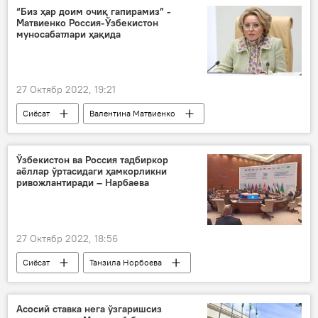
“Биз ҳар доим очиқ гапирамиз” -
Матвиенко Россия-Ўзбекистон
муносабатлари ҳақида
27 Октябр 2022, 19:21
Сиёсат
Валентина Матвиенко
МДҲ
Самарқанд
Ўзбекистон ва Россия тадбиркор
аёллар ўртасидаги ҳамкорликни
ривожлантиради – Нарбаева
27 Октябр 2022, 18:56
Сиёсат
Танзила Норбоева
Самарқанд
МДҲ
сенаторлар
депутатлар
Асосий ставка нега ўзгаришсиз