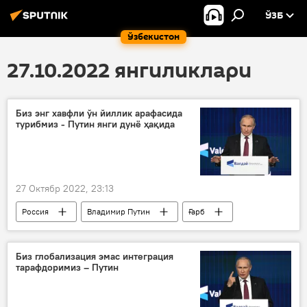
ЎЗБ
Ўзбекистон
27.10.2022 янгиликлари
Биз энг хавфли ўн йиллик арафасида
турибмиз - Путин янги дунё ҳақида
27 Октябр 2022, 23:13
Россия
Владимир Путин
Ғарб
ядросиз дунё
Биз глобализация эмас интеграция
тарафдоримиз – Путин