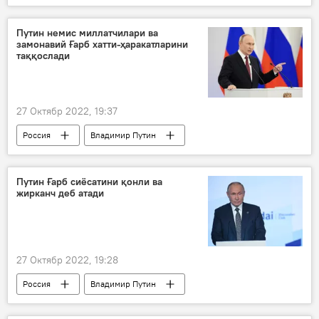
Путин немис миллатчилари ва
замонавий Ғарб хатти-ҳаракатларини
таққослади
27 Октябр 2022, 19:37
Россия
Владимир Путин
Путин Ғарб сиёсатини қонли ва
жирканч деб атади
27 Октябр 2022, 19:28
Россия
Владимир Путин