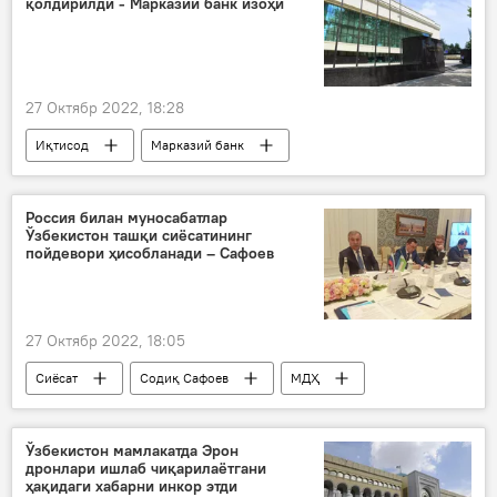
қолдирилди - Марказий банк изоҳи
27 Октябр 2022, 18:28
Иқтисод
Марказий банк
асосий ставка
кредит
валюта
Россия билан муносабатлар
Ўзбекистон ташқи сиёсатининг
пойдевори ҳисобланади – Сафоев
27 Октябр 2022, 18:05
Сиёсат
Содиқ Сафоев
МДҲ
Самарқанд
Ўзбекистон мамлакатда Эрон
дронлари ишлаб чиқарилаётгани
ҳақидаги хабарни инкор этди