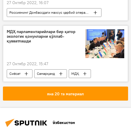
27 Октябр 2022, 16:07
Россиянинг Донбассдаги махсус ҳарбий операцияси
Донецк халқ республикаси (ДХР)
Луганск халқ республикаси (ЛХР)
МДҲ парламентарийлари бир қатор
экологик қонунларни қўллаб-
Россия
қувватлашди
27 Октябр 2022, 15:47
Сиёсат
Самарқанд
МДҲ
яна 20 та материал
Ўзбекистон