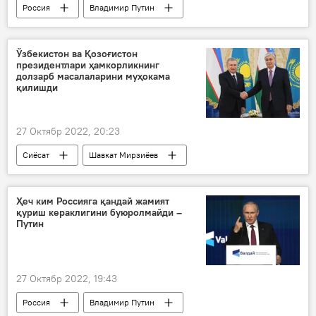
Россия
Владимир Путин
Ўзбекистон ва Қозоғистон
президентлари ҳамкорликнинг
долзарб масалаларини муҳокама
қилишди
27 Октябр 2022, 20:23
Сиёсат
Шавкат Мирзиёев
Қасим-Жомарт Тоқаев
Ҳеч ким Россияга қандай жамият
қуриш кераклигини буюролмайди –
Путин
27 Октябр 2022, 19:43
Россия
Владимир Путин