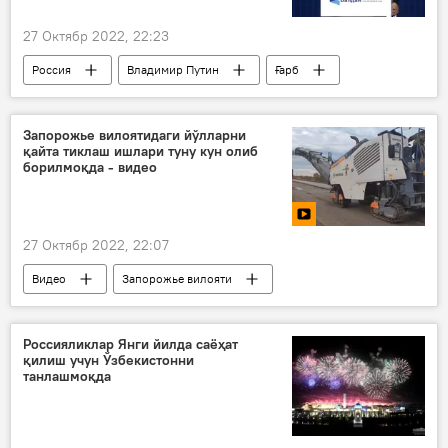
27 Октябр 2022, 22:23
Россия
Владимир Путин
Ғарб
ЕОИИ
Шанхай ҳамкорлик ташкилоти (ШҲТ)
Запорожье вилоятидаги йўлларни
қайта тиклаш ишлари туну кун олиб
борилмоқда - видео
27 Октябр 2022, 22:07
Видео
Запорожье вилояти
Мултимедиа
Россияликлар Янги йилда саёҳат
қилиш учун Ўзбекистонни
танлашмоқда