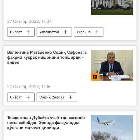
27 Октябр 2022, 17:37
Сиёсат
Ўзбекистон
Украина
Валентина Матвиенко Содиқ Сафоевга
фахрий кўкрак нишонини топширди -
видео
27 Октябр 2022, 17:16
Сиёсат
Содиқ Сафоев
Валентина Матвиенко
Тошкентдан Дубайга учаётган самолёт
нима сабабдан Эронда фавқулодда
қўнгани маълум қилинди