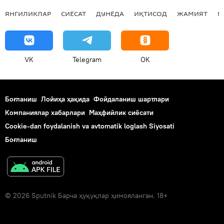
ЯНГИЛИКЛАР
СИЁСАТ
ДУНЁДА
ИҚТИСОД
ЖАМИЯТ
М
VK
Telegram
OK
Боғланиш
Лойиҳа ҳақида
Фойдаланиш шартлари
Компаниялар хабарлари
Маҳфийлик сиёсати
Cookie-dan foydalanish va avtomatik loglash Siyosati
Боғланиш
© 2026 Sputnik Барча ҳуқуқлар ҳимояланган. 18+