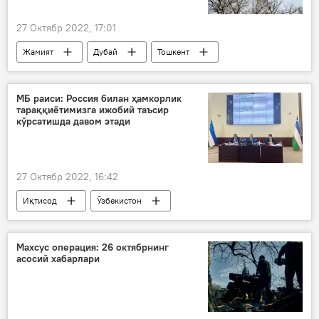
27 Октябр 2022, 17:01
Жамият
Дубай
Тошкент
МБ раиси: Россия билан ҳамкорлик
тараққиётимизга ижобий таъсир
кўрсатишда давом этади
27 Октябр 2022, 16:42
Иқтисод
Ўзбекистон
Марказий банк
Россия
Махсус операция: 26 октябрнинг
асосий хабарлари