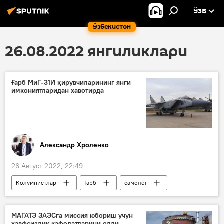
ЎЗБ
Ўзбекистон
26.08.2022 янгиликлари
Ғарб МиГ-31И қирувчиларининг янги
имкониятларидан хавотирда
Александр Хроленко
26 Август 2022, 22:49
Колумнистлар
Ғарб
самолёт
НАТО
Россия
МАГАТЭ ЗАЭСга миссия юбориш учун
хавфсизлик кафолатларини олди