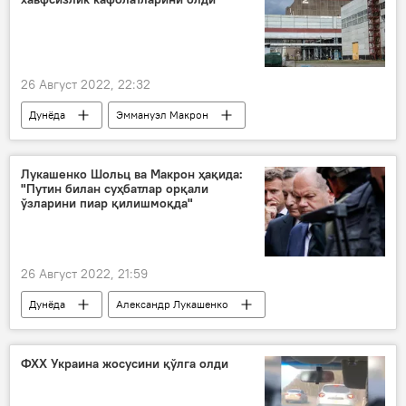
26 Август 2022, 22:32
Дунёда
Эммануэл Макрон
Украина
Запорожье вилояти
Россия
Лукашенко Шольц ва Макрон ҳақида:
"Путин билан суҳбатлар орқали
ўзларини пиар қилишмоқда"
26 Август 2022, 21:59
Дунёда
Александр Лукашенко
Беларусь
Владимир Путин
Олаф Шолц
Эммануэл Макрон
ФХХ Украина жосусини қўлга олди