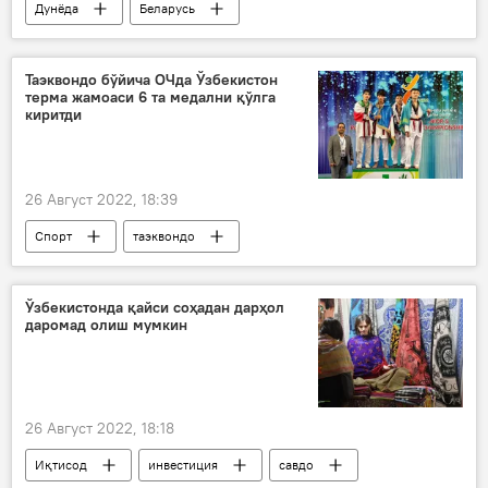
Дунёда
Беларусь
Михаил Мишустин
Россия
Таэквондо бўйича ОЧда Ўзбекистон
терма жамоаси 6 та медални қўлга
киритди
26 Август 2022, 18:39
Спорт
таэквондо
Ўзбекистонда қайси соҳадан дарҳол
даромад олиш мумкин
26 Август 2022, 18:18
Иқтисод
инвестиция
савдо