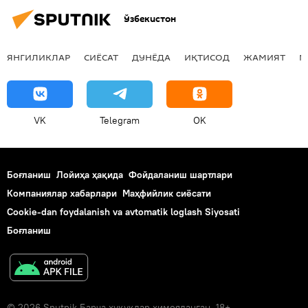
Ўзбекистон
ЯНГИЛИКЛАР
СИЁСАТ
ДУНЁДА
ИҚТИСОД
ЖАМИЯТ
М
VK
Telegram
OK
Боғланиш
Лойиҳа ҳақида
Фойдаланиш шартлари
Компаниялар хабарлари
Маҳфийлик сиёсати
Cookie-dan foydalanish va avtomatik loglash Siyosati
Боғланиш
© 2026 Sputnik Барча ҳуқуқлар ҳимояланган. 18+