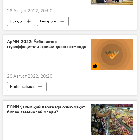
26 Август 2022, 20:50
Дунёда
Беларусь
Александр Лукашенко
ядро қуроли
ҳарбий
АрМИ-2022: Ўзбекистон
муваффақиятли юриши давом этмоқда
26 Август 2022, 20:20
Инфографика
"АрМИ-2022" - Ўзбекистон иштироки
Ўзбекистон
Россия Мудофаа вазири
ЕОИИ ўзини қай даражада озиқ-овқат
билан таъминлай олади?