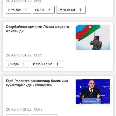
26 Август 2022, 19:56
Иқтисод
ЕОИИ
Озиқ-овқат
хавфсизлик
Озарбайжон армияси Лочин шаҳрига
жойлашди
26 Август 2022, 19:35
Дунёда
Илҳом Алиев
Озарбайжон
Арманистон
Тоғли Қорабоғ
Ғарб Россияга санкциялар босимини
кучайтирмоқда - Мишустин
26 Август 2022, 19:09