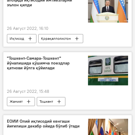
алоҳида иқтисодий имтиёзларни
эълон қилди
26 Август 2022, 16:10
Иқтисод
Қорақалпоғистон
Шавкат Мирзиёев
ислоҳотлар
тадбиркор
"Тошкент-Самара-Тошкент"
йўналишида қўшимча поездлар
қатнови йўлга қўйилади
26 Август 2022, 15:48
Жамият
Тошкент
поезд қатнови
Россия
ЕОИИ Олий иқтисодий кенгаши
йиғилиши декабр ойида бўлиб ўтади