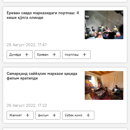
Ереван савдо марказидаги портлаш: 4
киши қўлга олинди
26 Август 2022, 17:47
Дунёда
Ереван
портлаш
Самарқанд сайёҳлик маркази ҳақида
фильм яратилди
26 Август 2022, 17:22
Жамият
фильм
ўзбек кино