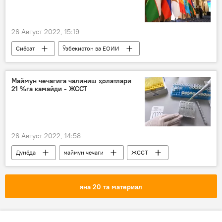
26 Август 2022, 15:19
Сиёсат
Ўзбекистон ва ЕОИИ
ЕОИИ
Маймун чечагига чалиниш ҳолатлари
21 %га камайди - ЖССТ
26 Август 2022, 14:58
Дунёда
маймун чечаги
ЖССТ
яна 20 та материал