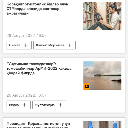
Қорақалпоғистонлик ёшлар учун
ОТМларда алоҳида квоталар
ажратилади
26 Август 2022, 16:56
Сиёсат
Шавкат Мирзиёев
Қорақалпоғистон
ёшлар
ОТМ
"Унутилмас таассуротлар":
томошабинлар АрМИ-2022 ҳақида
қандай фикрда
26 Август 2022, 16:37
Видео
Мултимедиа
"АрМИ-2022" - Ўзбекистон иштироки
Президент Қорақалпоғистон учун