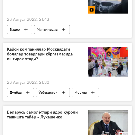
26 Август 2022, 21:43
Видео
Мултимедиа
Қайси компаниялар Москвадаги
болалар товарлари кўргазмасида
иштирок этади?
26 Август 2022, 21:30
Дунёда
Ўзбекистон
Москва
кўргазма
Беларусь самолётлари ядро қуроли
ташишга тайёр - Лукашенко