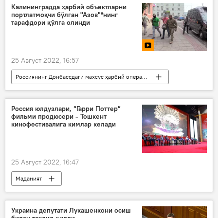
Калининградда ҳарбий объектларни
портлатмоқчи бўлган "Азов"*нинг
тарафдори қўлга олинди
25 Август 2022, 16:57
Россиянинг Донбассдаги махсус ҳарбий операцияси
ФХХ
"Азов"
Россия юлдузлари, “Гарри Поттер”
фильми продюсери - Тошкент
кинофестивалига кимлар келади
25 Август 2022, 16:47
Маданият
“Ипак йўли дурдонаси” Тошкент халқаро кинофестивали
Украина депутати Лукашенкони осиш