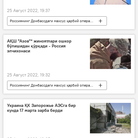
25 Август 2022, 19:37
Россиянинг Донбассдаги махсус ҳарбий операцияси
Украина
БМТ
Россия
АҚШ "Азов"* жиноятлари ошкор
бўлишидан қўрқади - Россия
элчихонаси
25 Август 2022, 19:32
Россиянинг Донбассдаги махсус ҳарбий операцияси
Украина
"Азов"
АҚШ
жиноят
Украина ҚК Запорожье АЭСга бир
кунда 17 марта зарба берди