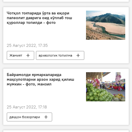
Владимир Путин
ҳарбийлар
Россия
Чотқол тоғларида ўрта ва юқори
палеолит даврига оид кўплаб тош
қуроллар топилди - фото
25 Август 2022, 17:35
Жамият
археологик топилма
Россия
Ўзбекистон Фанлар академияси
Байрамолди ярмаркаларида
маҳсулотларни арзон харид қилиш
мумкин - фото, манзил
25 Август 2022, 17:18
деҳқон бозорлари
Қишлоқ хўжалиги вазирлиги
Иқтисод