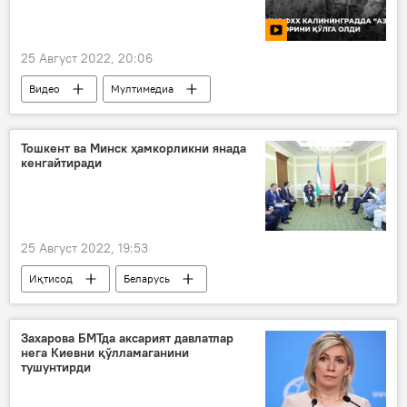
25 Август 2022, 20:06
Видео
Мултимедиа
Тошкент ва Минск ҳамкорликни янада
кенгайтиради
25 Август 2022, 19:53
Иқтисод
Беларусь
Ўзбекистон
Захарова БМТда аксарият давлатлар
нега Киевни қўлламаганини
тушунтирди