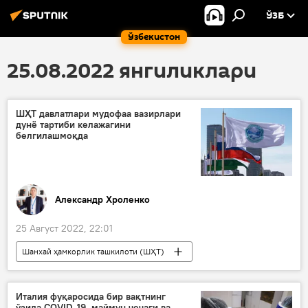
ЎЗБ
Ўзбекистон
25.08.2022 янгиликлари
ШҲТ давлатлари мудофаа вазирлари
дунё тартиби келажагини
белгилашмоқда
Александр Хроленко
25 Август 2022, 22:01
Шанхай ҳамкорлик ташкилоти (ШҲТ)
Тошкентда ШҲТ саммити
Мудофаа вазирлиги
Италия фуқаросида бир вақтнинг
ўзида COVID-19, маймун чечаги ва