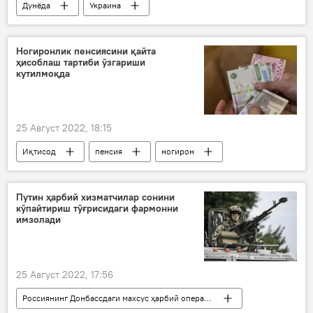
Дунёда
Украина
Ногиронлик пенсиясини қайта
ҳисоблаш тартиби ўзгариши
кутилмоқда
25 Август 2022, 18:15
Иқтисод
пенсия
ногирон
Путин ҳарбий хизматчилар сонини
кўпайтириш тўғрисидаги фармонни
имзолади
25 Август 2022, 17:56
Россиянинг Донбассдаги махсус ҳарбий операцияси