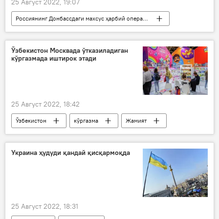
25 Август 2022, 19:07
Россиянинг Донбассдаги махсус ҳарбий операцияси
Украина
Запорожье вилояти
АЭС
Ўзбекистон Москвада ўтказиладиган
кўргазмада иштирок этади
25 Август 2022, 18:42
Ўзбекистон
кўргазма
Жамият
Россия
Украина ҳудуди қандай қисқармоқда
25 Август 2022, 18:31