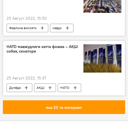
25 Август 2022, 15:50
Фарғона вилояти
савдо
ҳокимлик
Иқтисод
Россия
НАТО мавжудлиги катта фожиа – АҚШ
собиқ сенатори
25 Август 2022, 15:37
Дунёда
АҚШ
НАТО
яна 20 та материал