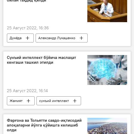
билан таҳдид қилди
25 Август 2022, 16:36
Дунёда
Александр Лукашенко
Украина
Беларусь
Сунъий интеллект бўйича маслаҳат
кенгаши ташкил этилди
25 Август 2022, 16:14
Жамият
сунъий интеллект
Ўзбекистон Инновацион ривожланиш вазирлиги
Фарғона ва Тольятти савдо-иқтисодий
алоқаларни йўлга қўйишга келишиб
олди