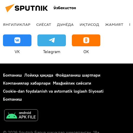
Ўзбекистон
ЯНГИЛИКЛАР
СИЁСАТ
ДУНЁДА
ИҚТИСОД
ЖАМИЯТ
М
VK
Telegram
OK
Боғланиш
Лойиҳа ҳақида
Фойдаланиш шартлари
Компаниялар хабарлари
Маҳфийлик сиёсати
Cookie-dan foydalanish va avtomatik loglash Siyosati
Боғланиш
© 2026 Sputnik Барча ҳуқуқлар ҳимояланган. 18+