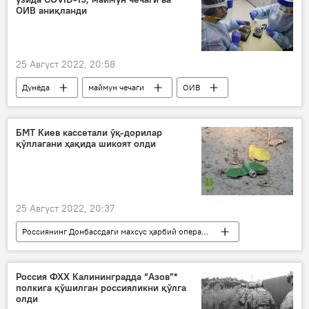
Россия Мудофаа вазири
Сергей Шойгу
ОИВ аниқланди
АҚШ
НАТО
МДҲ
Украина
25 Август 2022, 20:58
ШҲТ-2022: Самарқанд саммити
Дунёда
маймун чечаги
ОИВ
Россия
COVID-19 умумжаҳон пандемияси
БМТ Киев кассетали ўқ-дорилар
қўллагани ҳақида шикоят олди
25 Август 2022, 20:37
Россиянинг Донбассдаги махсус ҳарбий операцияси
Донбасс
Киев
БМТ
Украина
Россия
Россия ФХХ Калининградда “Азов”*
полкига қўшилган россияликни қўлга
олди