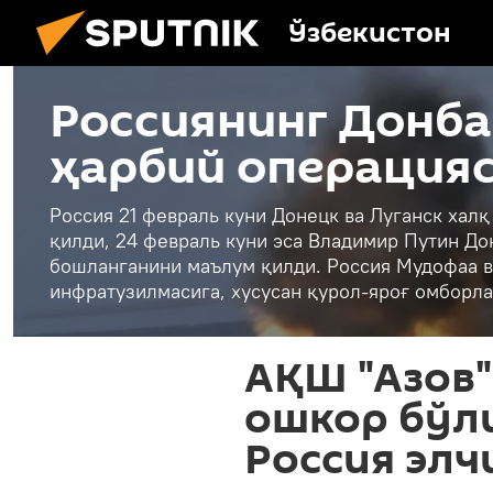
Ўзбекистон
Россиянинг Донба
ҳарбий операция
Россия 21 февраль куни Донецк ва Луганск хал
қилди, 24 февраль куни эса Владимир Путин До
бошланганини маълум қилди. Россия Мудофаа в
инфратузилмасига, хусусан қурол-яроғ омборла
АҚШ "Азов
ошкор бўл
Россия элч