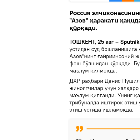
Россия элчихонасинин
"Азов" ҳаракати ҳақи
қўрқади.
ТОШКЕНТ, 25 авг – Sputnik
устидан суд бошланишига 
Азов*нинг ғайриинсоний ж
фош бўлшидан қўрқади. Бу
маълум қилмоқда.
ДХР раҳбари Денис Пушили
жиноятчилар учун халқаро
маълум қилганди. Унинг қ
трибуналда иштирок этиш 
этиш устида ишламоқда.