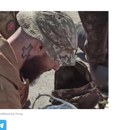
иабанкка ўтиш