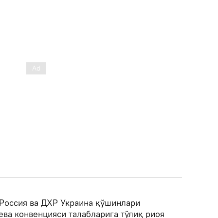
 Россия ва ДХР Украина қўшинлари
ва конвенцияси талабларига тўлиқ риоя