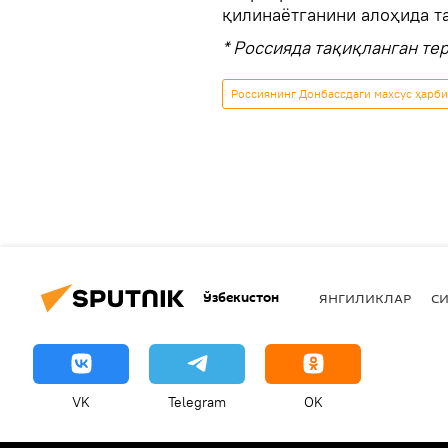
қилинаётганини алоҳида та
* Россияда тақиқланган те
Россиянинг Донбассдаги махсус ҳарб
Ўзбекистон
ЯНГИЛИКЛАР
СИ
VK
Telegram
OK