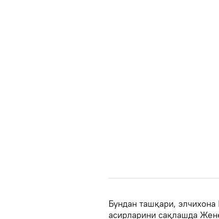
Бундан ташқари, элчихона
асирларини сақлашда Жене