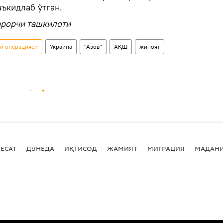
ъкидлаб ўтган.
ррорчи ташкилоти
ий операцияси
Украина
"Азов"
АҚШ
жиноят
ЁСАТ
ДУНЁДА
ИҚТИСОД
ЖАМИЯТ
МИГРАЦИЯ
МАДАН