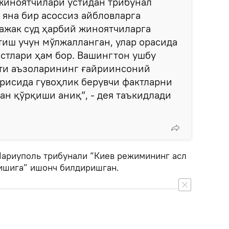
жиноятчилари устидан трибунал
 яна бир асоссиз айбловларга
лажак суд ҳарбий жиноятчиларга
тиш учун мўлжалланган, улар орасида
стлари ҳам бор. Вашингтон ушбу
ти аъзоларининг ғайриинсоний
ғрисида гувоҳлик берувчи фактларни
н қўрқиши аниқ”, - дея таъкидлади
ариуполь трибунали “Киев режимининг асл
ишига” ишонч билдиришган.