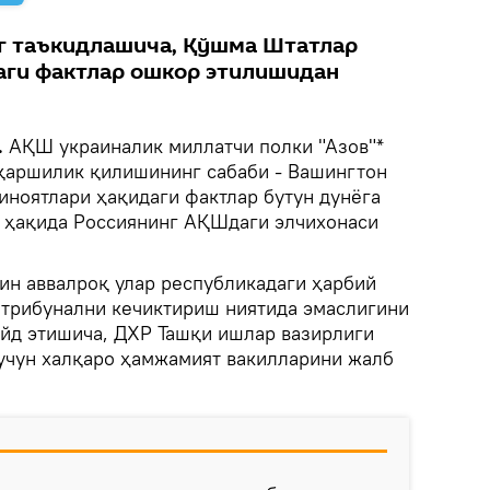
г таъкидлашича, Қўшма Штатлар
даги фактлар ошкор этилишидан
.
АҚШ украиналик миллатчи полки "Азов"*
қаршилик қилишининг сабаби - Вашингтон
иноятлари ҳақидаги фактлар бутун дунёга
 ҳақида Россиянинг АҚШдаги элчихонаси
н аввалроқ улар республикадаги ҳарбий
 трибунални кечиктириш ниятида эмаслигини
айд этишича, ДХР Ташқи ишлар вазирлиги
учун халқаро ҳамжамият вакилларини жалб