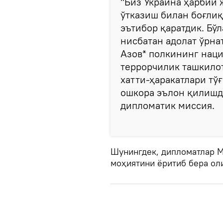
"Биз Украина ҳарбий 
ўтказиш билан боғлиқ
эътибор қаратдик. Бў
нисбатан адолат ўрна
Азов* полкининг наци
террорчилик ташкило
хатти-ҳаракатлари тў
ошкора эълон қилишда
дипломатик миссия.
Шунингдек, дипломатлар М
моҳиятини ёритиб бера ол