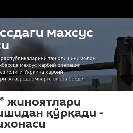
ссдаги махсус
си
қ республикаларини тан олишини эълон
нбассда махсус ҳарбий операция
азирлиги Украина ҳарбий
ри ва аэродромларга зарба берди.
"* жиноятлари
ишидан қўрқади -
ихонаси