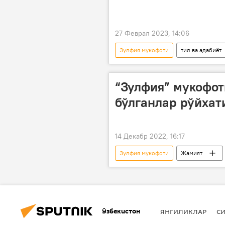
27 Феврал 2023, 14:06
Зулфия мукофоти
тил ва адабиёт
“Зулфия” мукофо
бўлганлар рўйхат
14 Декабр 2022, 16:17
Зулфия мукофоти
Жамият
Ўзбекистон
ЯНГИЛИКЛАР
СИ