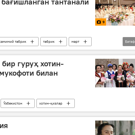
 бағишланган тантанали
9
самимий табрик
табрик
март
Бата
8 март - Халқаро хотин-қизлар куни
бир гуруҳ хотин-
 мукофоти билан
Ўзбекистон
хотин-қизлар
ия