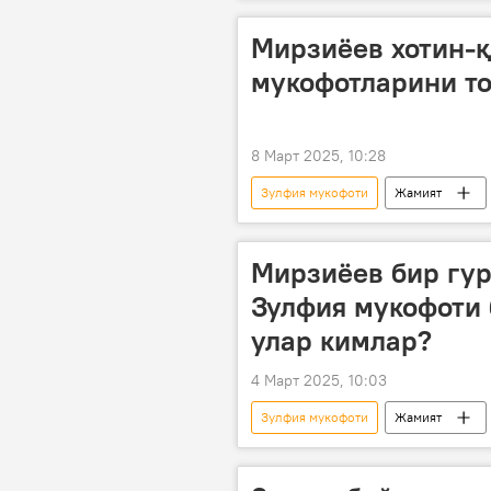
Sputnik
интервью
Мирзиёев хотин-қ
мукофотларини т
8 Март 2025, 10:28
Зулфия мукофоти
Жамият
8 март - Халқаро хотин-қизлар куни
Мирзиёев бир гур
Зулфия мукофоти 
улар кимлар?
4 Март 2025, 10:03
Зулфия мукофоти
Жамият