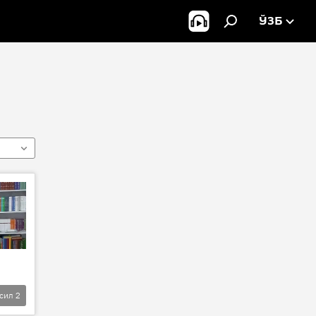
ЎЗБ
фсил
2