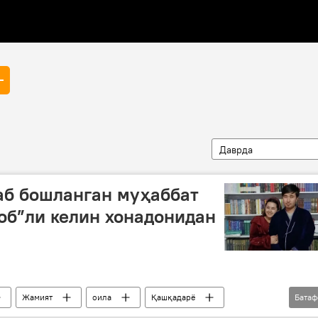
Даврда
аб бошланган муҳаббат
тоб”ли келин хонадонидан
Жамият
оила
Қашқадарё
Бата