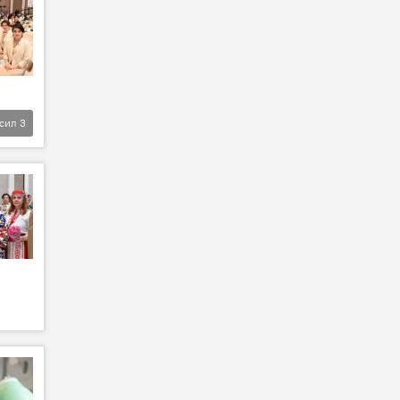
фсил
3