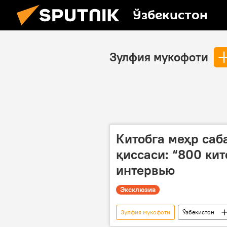
Ўзбекистон
Зулфия мукофоти
Китобга меҳр саб
қиссаси: “800 ки
интервью
Эксклюзив
Зулфия мукофоти
Ўзбекистон