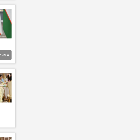
фсил
4