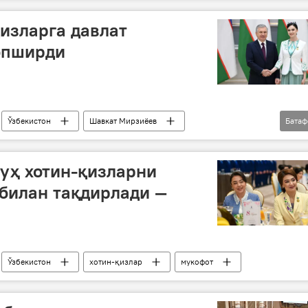
изларга давлат
опширди
Ўзбекистон
Шавкат Мирзиёев
Бата
хотин-қизлар
байрам
мукофот
уҳ хотин-қизларни
билан тақдирлади —
Ўзбекистон
хотин-қизлар
мукофот