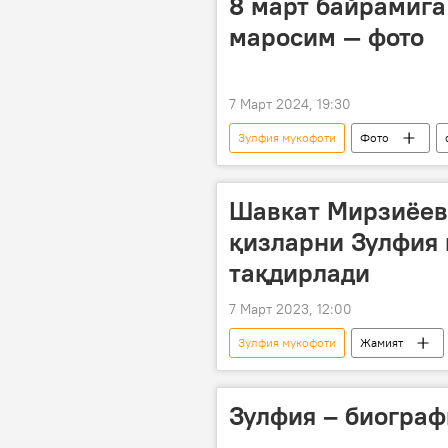
8 март байрамига
маросим — фото
7 Март 2024, 19:30
Зулфия мукофоти
Фото
хотин-қизлар
Зулфия
Шавкат Мирзиёев 
қизларни Зулфия
тақдирлади
7 Март 2023, 12:00
Зулфия мукофоти
Жамият
Зулфия – биограф