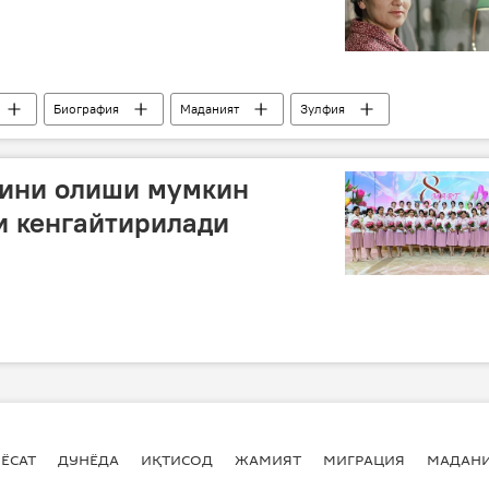
Биография
Маданият
Зулфия
тини олиши мумкин
и кенгайтирилади
ЁСАТ
ДУНЁДА
ИҚТИСОД
ЖАМИЯТ
МИГРАЦИЯ
МАДАН