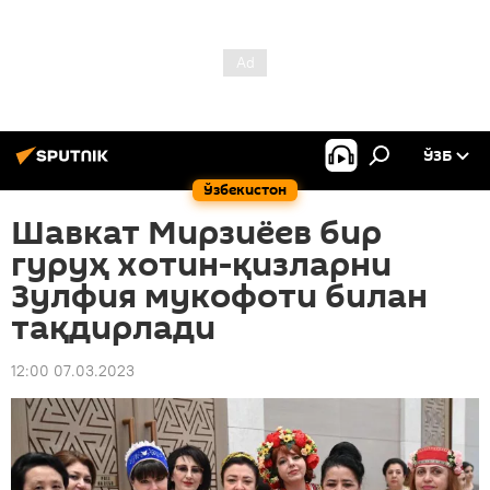
ЎЗБ
Ўзбекистон
Шавкат Мирзиёев бир
гуруҳ хотин-қизларни
Зулфия мукофоти билан
тақдирлади
12:00 07.03.2023