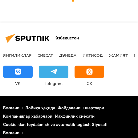
Ўзбекистон
ЯНГИЛИКЛАР
СИЁСАТ
ДУНЁДА
ИҚТИСОД
ЖАМИЯТ
М
VK
Telegram
OK
Боғланиш
Лойиҳа ҳақида
Фойдаланиш шартлари
Компаниялар хабарлари
Маҳфийлик сиёсати
Cookie-dan foydalanish va avtomatik loglash Siyosati
Боғланиш