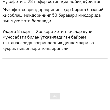
мукофотига 28 нафар хотин-қиз лойиқ кўрилган.
Мукофот совриндорларининг ҳар бирига базавий
ҳисоблаш миқдорининг 50 баравари миқдорида
пул мукофоти берилади.
Уларга 8 март – Халқаро хотин-қизлар куни
муносабати билан ўтказиладиган байрам
тантаналарида совриндорлик дипломлари ва
кўкрак нишонлари топширилади.