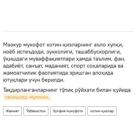
Мазкур мукофот хотин-қизларнинг аъло хулқи,
ноёб истеъдоди, зукколиги, ташаббускорлиги,
ўқишдаги муваффақиятлари ҳамда таълим, фан,
адабиёт, санъат, маданият, спорт соҳаларида ва
жамоатчилик фаолиятида эришган алоҳида
ютуқлари учун берилди.
Тақдирланганларнинг тўлиқ рўйхати билан қуйида
танишиш мумкин.
Жамият
Ўзбекистон
Зулфия мукофоти
хотин-қизлар