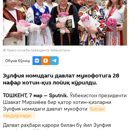
©
Пресс-служба президента Узбекистана
Oбуна бўлиш
Зулфия номидаги давлат мукофотига 28
нафар хотин-қиз лойиқ кўрилди.
ТОШКЕНТ, 7 мар — Sputnik.
Ўзбекистон президенти
Шавкат Мирзиёев бир қатор хотин-қизларни
Зулфия номидаги давлат мукофоти
билан 
тақдирлади. 
Далват раҳбари қарори билан бу йил Зулфия