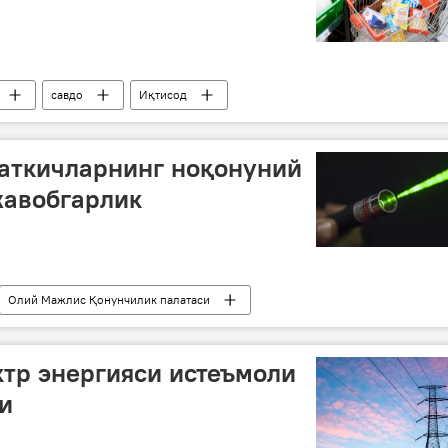
савдо
Иқтисод
қаткичларнинг ноқонуний
жавобгарлик
Олий Мажлис Қонунчилик палатаси
ктр энергияси истеъмоли
и