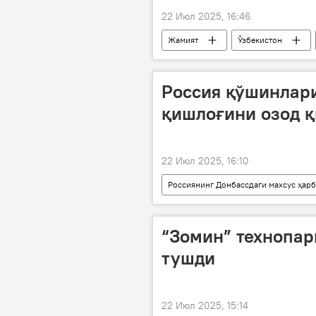
22 Июл 2025, 16:46
Жамият
Ўзбекистон
Россия қўшинлар
қишлоғини озод 
22 Июл 2025, 16:10
Россиянинг Донбассдаги махсус ҳар
Донецк халқ республикаси (ДХР)
“Зомин” технопар
тушди
22 Июл 2025, 15:14