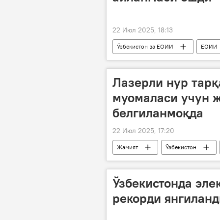
22 Июл 2025, 18:13
Ўзбекистон ва ЕОИИ
ЕОИИ
Лазерли нур тар
муомаласи учун 
белгиланмоқда
22 Июл 2025, 17:20
Жамият
Ўзбекистон
Ўзбекистонда эле
рекорди янгиланд