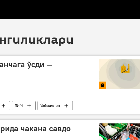
 янгиликлари
анчага ўсди —
ЯИМ
Ўзбекистон
рида чакана савдо