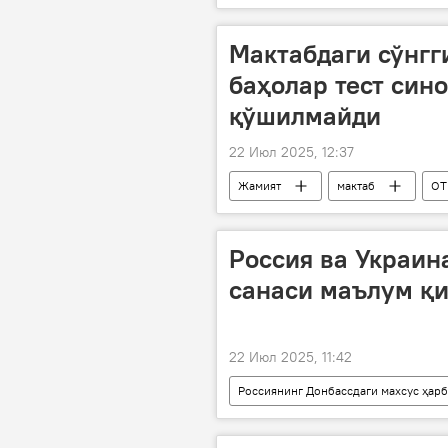
Мактабдаги сўнгг
баҳолар тест син
қўшилмайди
22 Июл 2025, 12:37
Жамият
мактаб
О
Россия ва Украин
санаси маълум қ
22 Июл 2025, 11:42
Россиянинг Донбассдаги махсус ҳар
Россия
Украина
му