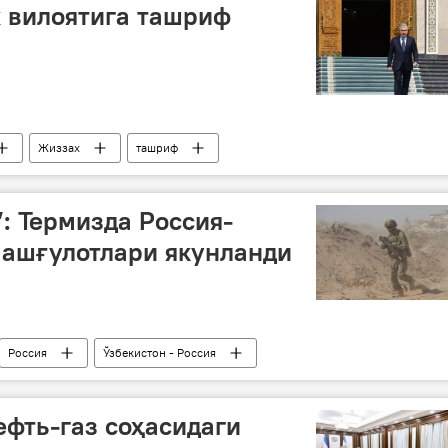
 вилоятига ташриф
Жиззах
ташриф
: Термизда Россия-
машғулотлари якунланди
Россия
Ўзбекистон - Россия
қув машғулотлари
Термиз
ефть-газ соҳасидаги