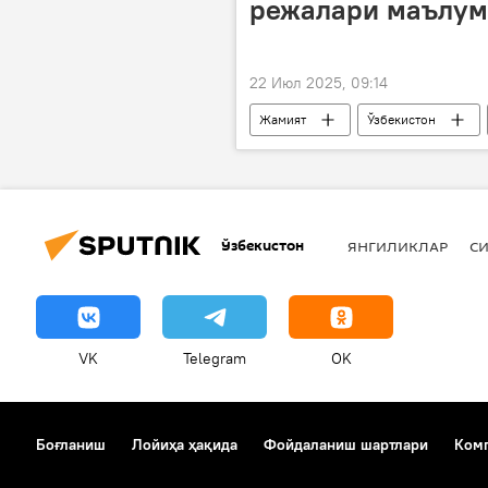
режалари маълум
22 Июл 2025, 09:14
Жамият
Ўзбекистон
Ўзбекистон
ЯНГИЛИКЛАР
СИ
VK
Telegram
OK
Боғланиш
Лойиҳа ҳақида
Фойдаланиш шартлари
Комп