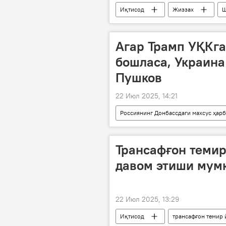
Иқтисод
Жиззах
Ш
Агар Трамп УҚКга
бошласа, Украина
Пушков
22 Июл 2025, 14:21
Россиянинг Донбассдаги махсус ҳар
Дональд Трамп
Украина
Трансафғон темир
давом этиши мум
22 Июл 2025, 13:29
Иқтисод
трансафғон темир 