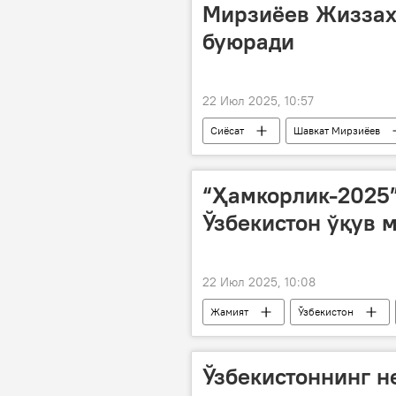
Мирзиёев Жиззах
буюради
22 Июл 2025, 10:57
Сиёсат
Шавкат Мирзиёев
“Ҳамкорлик-2025”
Ўзбекистон ўқув 
22 Июл 2025, 10:08
Жамият
Ўзбекистон
ҳарбий ҳамкорлик
тактик ў
Ўзбекистоннинг н