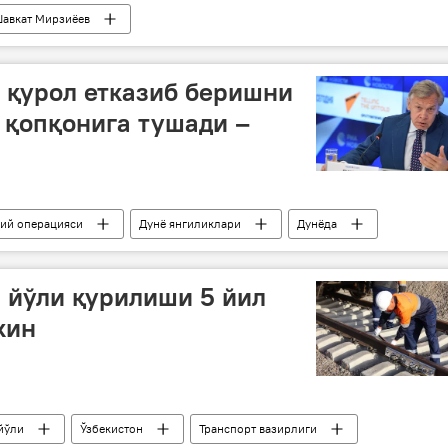
авкат Мирзиёев
 қурол етказиб беришни
 қопқонига тушади –
бий операцияси
Дунё янгиликлари
Дунёда
қурол-яроғ
 йўли қурилиши 5 йил
кин
йўли
Ўзбекистон
Транспорт вазирлиги