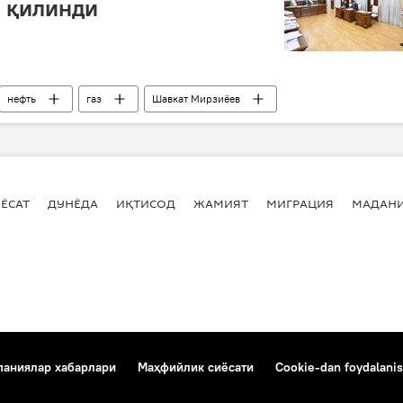
 қилинди
нефть
газ
Шавкат Мирзиёев
ЁСАТ
ДУНЁДА
ИҚТИСОД
ЖАМИЯТ
МИГРАЦИЯ
МАДАН
аниялар хабарлари
Маҳфийлик сиёсати
Cookie-dan foydalanis