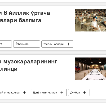
и 6 йиллик ўртача
овлари баллига
ТМ
Ўзбекистон
тест синовлари
а музокараларининг
илинди
бий операцияси
Дунё янгиликлари
Дунёда
зокаралар