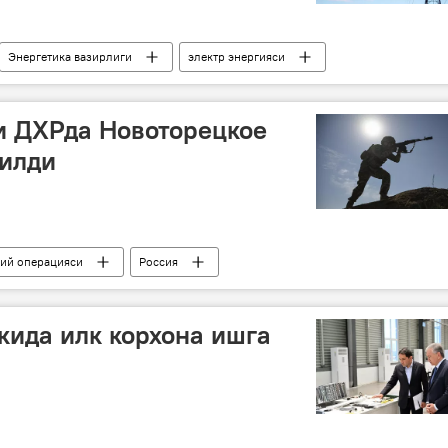
Энергетика вазирлиги
электр энергияси
и ДХРда Новоторецкое
қилди
бий операцияси
Россия
Россия Мудофаа вазирлиги
кида илк корхона ишга