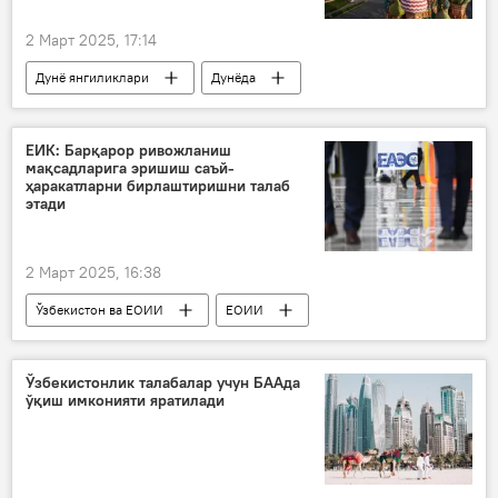
2 Март 2025, 17:14
Дунё янгиликлари
Дунёда
Россия
АҚШ
Дмитрий Песков
ЕИК: Барқарор ривожланиш
мақсадларига эришиш саъй-
Россиянинг Донбассдаги махсус ҳарбий операцияси
ҳаракатларни бирлаштиришни талаб
этади
2 Март 2025, 16:38
Ўзбекистон ва ЕОИИ
ЕОИИ
ЕИК
БМТ
ҳамкорлик
Ўзбекистонлик талабалар учун БААда
ўқиш имконияти яратилади