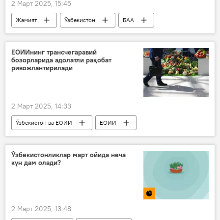
2 Март 2025, 15:45
Жамият
Ўзбекистон
БАА
таълим
талабалар
ЕОИИнинг трансчегаравий
бозорларида адолатли рақобат
ривожлантирилади
2 Март 2025, 14:33
Ўзбекистон ва ЕОИИ
ЕОИИ
ЕИК
тадбиркор
савдо
Ўзбекистонликлар март ойида неча
кун дам олади?
2 Март 2025, 13:48