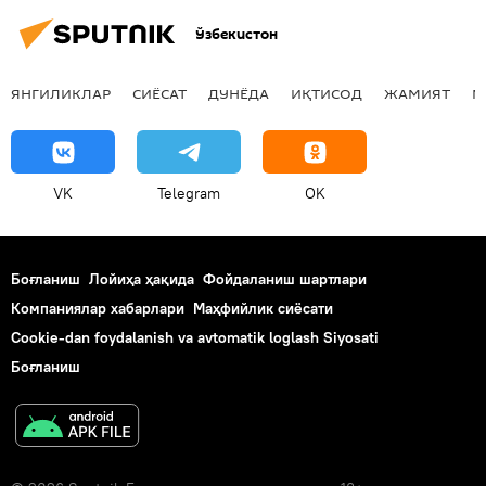
Ўзбекистон
ЯНГИЛИКЛАР
СИЁСАТ
ДУНЁДА
ИҚТИСОД
ЖАМИЯТ
М
VK
Telegram
OK
Боғланиш
Лойиҳа ҳақида
Фойдаланиш шартлари
Компаниялар хабарлари
Маҳфийлик сиёсати
Cookie-dan foydalanish va avtomatik loglash Siyosati
Боғланиш