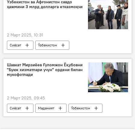
Ўзбекистон ва Афғонистон савдо
ҳажмини 3 млрд долларга етказмоқчи
2 Март 2025, 10:31
Сиёсат
Ўзбекистон
Афғонистон
савдо
Инвестициялар ва ташқи савдо вазирлиги
Шавкат Мирзиёев Ғуломжон Ёқубовни
"Буюк хизматлари учун" ордени билан
Лазиз Қудратов
мукофотлади
2 Март 2025, 09:45
Сиёсат
Маданият
Ўзбекистон
мукофот