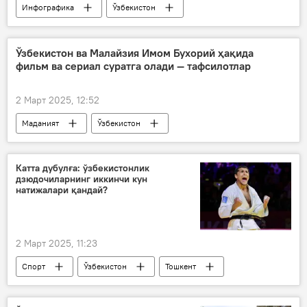
Инфографика
Ўзбекистон
Календарь
март
Ўзбекистон ва Малайзия Имом Бухорий ҳақида
фильм ва сериал суратга олади — тафсилотлар
2 Март 2025, 12:52
Маданият
Ўзбекистон
Малайзия
фильм
кино
Катта дубулға: ўзбекистонлик
дзюдочиларнинг иккинчи кун
натижалари қандай?
2 Март 2025, 11:23
Спорт
Ўзбекистон
Тошкент
дзюдо