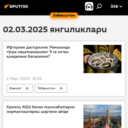
ЎЗБ
Ўзбекистон
02.03.2025 янгиликлари
Ифторлик дастурхони: Рамазонда
тўғри овқатланишнинг 9 та олтин
қоидасини биласизми?
2 Март 2025, 18:00
Жамият
Ўзбекистон
Рамазон ойи
овқатланиш
Озиқ-овқат
Кремль АҚШ билан муносабатларни
нормаллаштириш шартини айтди