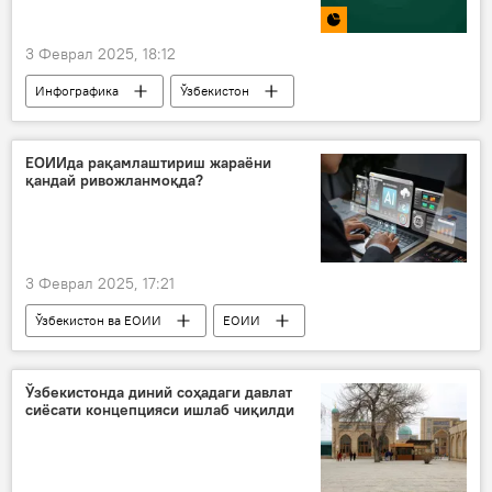
3 Феврал 2025, 18:12
Инфографика
Ўзбекистон
Миллий статистика қўмитаси
ЯИМ
ЕОИИда рақамлаштириш жараёни
қандай ривожланмоқда?
3 Феврал 2025, 17:21
Ўзбекистон ва ЕОИИ
ЕОИИ
рақамли технологиялар
ахборот технологиялари (IT)
Ўзбекистонда диний соҳадаги давлат
сиёсати концепцияси ишлаб чиқилди