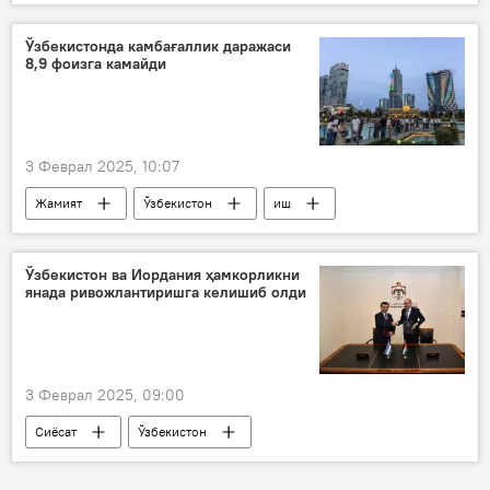
ЕИК
тадбиркор
иқтисод
Ўзбекистонда камбағаллик даражаси
8,9 фоизга камайди
3 Феврал 2025, 10:07
Жамият
Ўзбекистон
иш
тадбиркор
пенсия
Камбағалликни қисқартириш ва бандлик вазирлиги
Ўзбекистон ва Иордания ҳамкорликни
янада ривожлантиришга келишиб олди
3 Феврал 2025, 09:00
Сиёсат
Ўзбекистон
Иордания
Ўзбекистон ТИВ