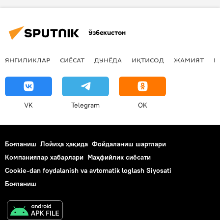
Бахтиёр Саидов
Ўзбекистон
ЯНГИЛИКЛАР
СИЁСАТ
ДУНЁДА
ИҚТИСОД
ЖАМИЯТ
М
VK
Telegram
OK
Боғланиш
Лойиҳа ҳақида
Фойдаланиш шартлари
Компаниялар хабарлари
Маҳфийлик сиёсати
Cookie-dan foydalanish va avtomatik loglash Siyosati
Боғланиш