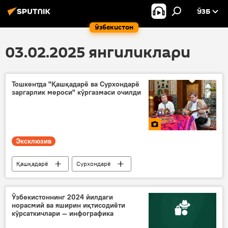
ЎЗБ
Ўзбекистон
03.02.2025 янгиликлари
Тошкентда "Қашқадарё ва Сурхондарё
заргарлик мероси" кўргазмаси очилди
Эксклюзив
Қашқадарё
Сурхондарё
Тошкент
Ўзбекистон
кўргазма
Мултимедиа
Ўзбекистоннинг 2024 йилдаги
норасмий ва яширин иқтисодиёти
заргарлик буюмлари
Фото
кўрсаткичлари — инфографика