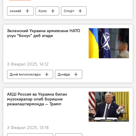
хоккей
Хумо
Спорт
Тошкент
Ўзбекистон
Мултимедиа
Зеленский Украина армиясини НАТО
учун “бонус” деб атади
3 Феврал 2025, 14:12
Дунё янгиликлари
Дунёда
Украина
НАТО
Владимир Зеленский
АҚШ Россия ва Украина билан
музокаралар олиб боришни
режалаштирмоқда — Трамп
3 Феврал 2025, 13:18