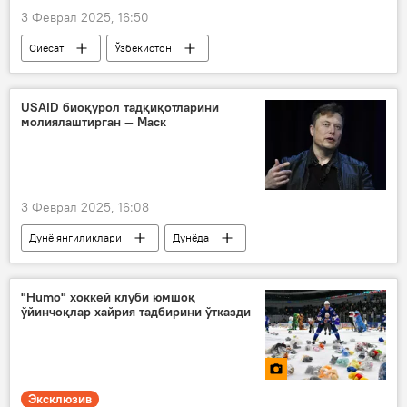
3 Феврал 2025, 16:50
Сиёсат
Ўзбекистон
диний эркинлик
Олий Мажлис Қонунчилик палатаси
USAID биоқурол тадқиқотларини
молиялаштирган — Маск
3 Феврал 2025, 16:08
Дунё янгиликлари
Дунёда
АҚШ
кимёвий қурол
Илон Маск
"Humo" хоккей клуби юмшоқ
ўйинчоқлар хайрия тадбирини ўтказди
Эксклюзив