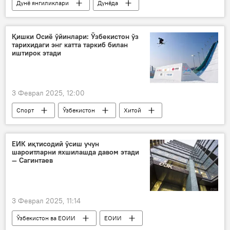
Дунё янгиликлари
Дунёда
АҚШ
Украина
Россия
музокаралар
Дональд Трамп
Қишки Осиё ўйинлари: Ўзбекистон ўз
тарихидаги энг катта таркиб билан
Россиянинг Донбассдаги махсус ҳарбий операцияси
иштирок этади
3 Феврал 2025, 12:00
Спорт
Ўзбекистон
Хитой
Осиё ўйинлари
ЕИК иқтисодий ўсиш учун
шароитларни яхшилашда давом этади
— Сагинтаев
3 Феврал 2025, 11:14
Ўзбекистон ва ЕОИИ
ЕОИИ