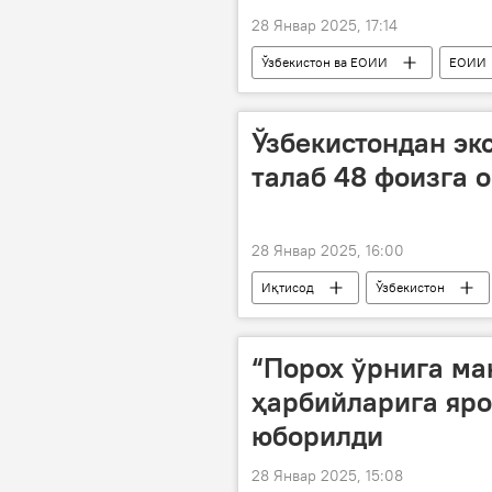
28 Январ 2025, 17:14
Ўзбекистон ва ЕОИИ
ЕОИИ
Олмаота
Ўзбекистондан эк
талаб 48 фоизга 
28 Январ 2025, 16:00
Иқтисод
Ўзбекистон
транспорт
импорт
“Порох ўрнига ма
ҳарбийларига яро
юборилди
28 Январ 2025, 15:08