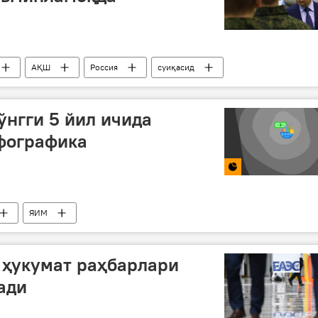
АҚШ
Россия
суиқасид
Путин
Жо Байден
ўнгги 5 йил ичида
фографика
ЯИМ
 ҳукумат раҳбарлари
ади