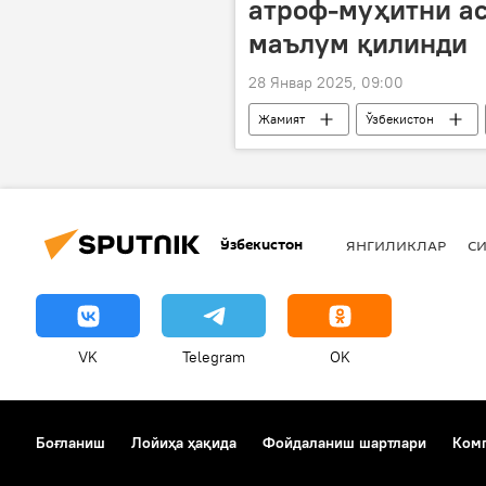
атроф-муҳитни а
маълум қилинди
28 Январ 2025, 09:00
Жамият
Ўзбекистон
Шавкат Мирзиёев
экология
Ўзбекистон
ЯНГИЛИКЛАР
СИ
VK
Telegram
OK
Боғланиш
Лойиҳа ҳақида
Фойдаланиш шартлари
Комп