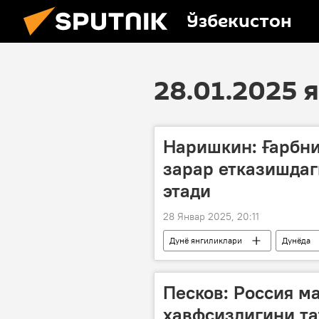
Ўзбекистон
28.01.2025
Наришкин: Ғарбни
зарар етказишда
этади
28 Январ 2025, 20:11
Дунё янгиликлари
Дунёда
Сергей Наришкин
Песков: Россия м
хавфсизлигини т