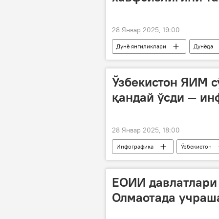
28 Январ 2025, 19:00
Дунё янгиликлари
Дунёда
Дмитрий Песков
Владимир 
Ўзбекистон ЯИМ с
қандай ўсди — ин
28 Январ 2025, 18:00
Инфографика
Ўзбекистон
ЕОИИ давлатлари
Олмаотада учраш