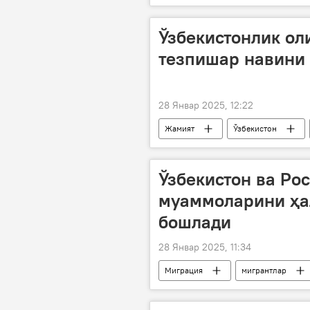
темир йўл
юк
Ўзбекистонлик о
тезпишар навини
28 Январ 2025, 12:22
Жамият
Ўзбекистон
Ўзбекистон ва Ро
муаммоларини ҳа
бошлади
28 Январ 2025, 11:34
Миграция
мигрантлар