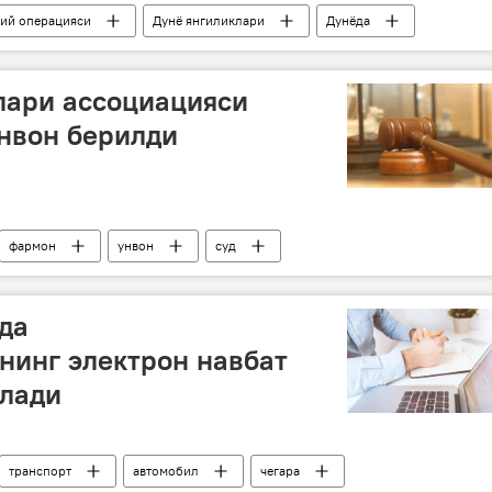
бий операцияси
Дунё янгиликлари
Дунёда
рол-яроғ
лари ассоциацияси
нвон берилди
фармон
унвон
суд
да
нинг электрон навбат
илади
транспорт
автомобил
чегара