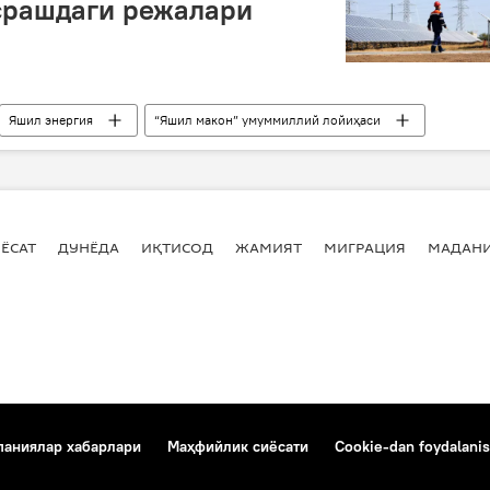
срашдаги режалари
Яшил энергия
“Яшил макон” умуммиллий лойиҳаси
ГЭС
ЁСАТ
ДУНЁДА
ИҚТИСОД
ЖАМИЯТ
МИГРАЦИЯ
МАДАН
аниялар хабарлари
Маҳфийлик сиёсати
Cookie-dan foydalanis