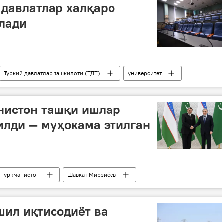
 давлатлар халқаро
лади
Туркий давлатлар ташкилоти (ТДТ)
университет
нистон ташқи ишлар
илди — муҳокама этилган
Туркманистон
Шавкат Мирзиёев
шил иқтисодиёт ва