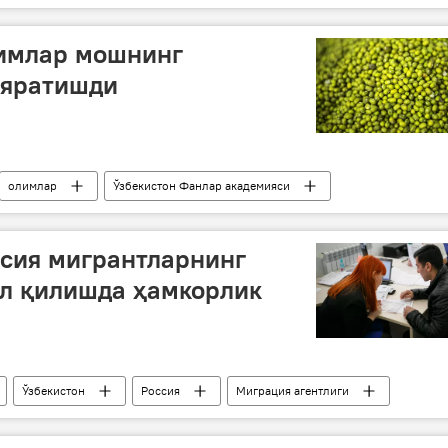
лимлар мошнинг
 яратишди
олимлар
Ўзбекистон Фанлар академияси
ссия мигрантларнинг
л қилишда ҳамкорлик
Ўзбекистон
Россия
Миграция агентлиги