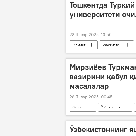
Тошкентда Туркий
университети очи
28 Январ 2025, 10:50
Жамият
Ўзбекистон
талабалар
Мирзиёев Туркма
вазирини қабул қ
масалалар
28 Январ 2025, 09:45
Сиёсат
Ўзбекистон
Ўзбекистоннинг я