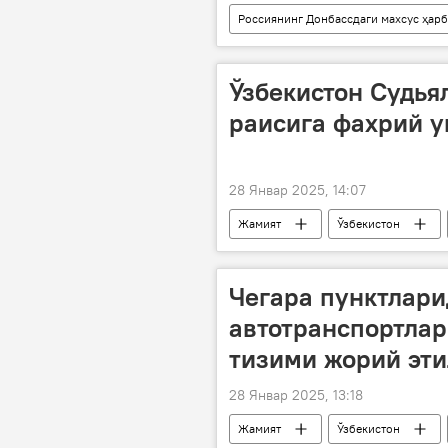
Россиянинг Донбассдаги махсус ҳар
Украина
қурол
қу
Ўзбекистон Судья
раисига фахрий у
28 Январ 2025, 14:07
Жамият
Ўзбекистон
Чегара пунктлари
автотранспортлар
тизими жорий эт
28 Январ 2025, 13:18
Жамият
Ўзбекистон