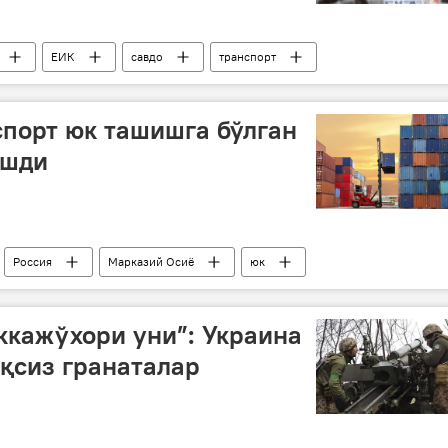
ЕИК
савдо
транспорт
спорт юк ташишга бўлган
ошди
Россия
Марказий Осиё
юк
экспорт
биржа
ккажўхори уни”: Украина
қсиз гранаталар