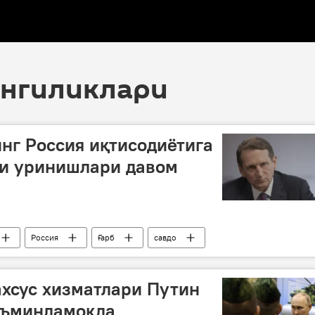
 янгиликлари
нг Россия иқтисодиётига
ги уринишлари давом
Россия
Ғарб
савдо
ахсус хизматлари Путин
аъминламоқда