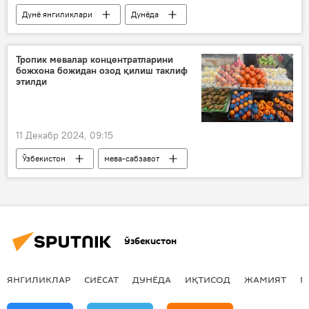
Дунё янгиликлари
Дунёда
Россия
Владимир Путин
БРИКС (BRICS)
Украина
Тропик мевалар концентратларини
божхона божидан озод қилиш таклиф
мактаб
ядро қуроли
этилди
11 Декабр 2024, 09:15
Ўзбекистон
мева-сабзавот
божхона божи
Шавкат Мирзиёев
Иқтисод
Ўзбекистон
ЯНГИЛИКЛАР
СИЁСАТ
ДУНЁДА
ИҚТИСОД
ЖАМИЯТ
М