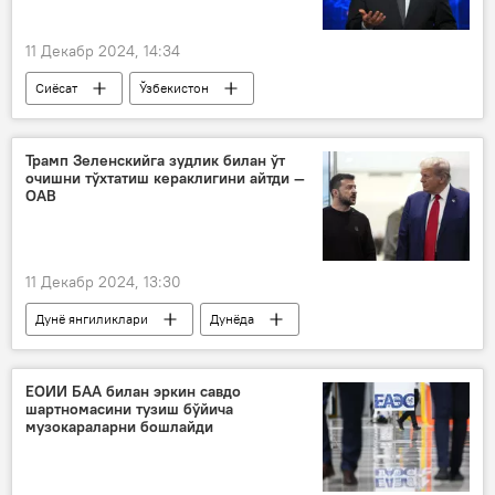
11 Декабр 2024, 14:34
Сиёсат
Ўзбекистон
Ўзбекистон Олий Мажлиси Сенати
президент
Марказий банк
Трамп Зеленскийга зудлик билан ўт
очишни тўхтатиш кераклигини айтди —
Шерзод Асадов
ОАВ
11 Декабр 2024, 13:30
Дунё янгиликлари
Дунёда
АҚШ
Украина
Дональд Трамп
Россиянинг Донбассдаги махсус ҳарбий операцияси
ЕОИИ БАА билан эркин савдо
шартномасини тузиш бўйича
музокараларни бошлайди