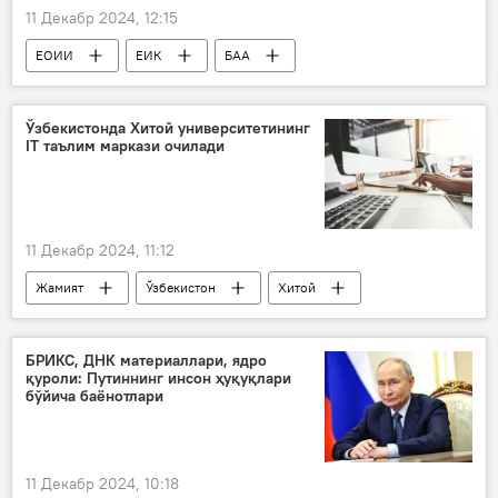
11 Декабр 2024, 12:15
ЕОИИ
ЕИК
БАА
савдо
Ўзбекистон ва ЕОИИ
Ўзбекистонда Хитой университетининг
IT таълим маркази очилади
11 Декабр 2024, 11:12
Жамият
Ўзбекистон
Хитой
таълим
ахборот технологиялари (IT)
БРИКС, ДНК материаллари, ядро
қуроли: Путиннинг инсон ҳуқуқлари
бўйича баёнотлари
11 Декабр 2024, 10:18