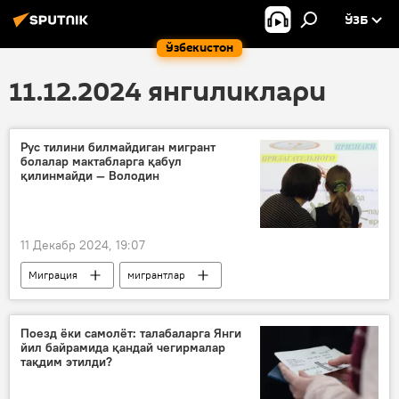
ЎЗБ
Ўзбекистон
11.12.2024 янгиликлари
Рус тилини билмайдиган мигрант
болалар мактабларга қабул
қилинмайди — Володин
11 Декабр 2024, 19:07
Миграция
мигрантлар
мактаб
болалар
рус тили
Вячеслав Володин
Поезд ёки самолёт: талабаларга Янги
йил байрамида қандай чегирмалар
тақдим этилди?