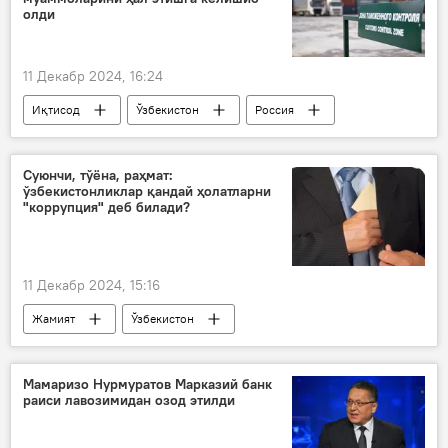
олди
11 Декабр 2024, 16:24
Иқтисод
Ўзбекистон
Россия
юк
транспорт
божхона
чегара
чегара хизмати
Суюнчи, тўёна, раҳмат:
ўзбекистонликлар қандай ҳолатларни
"коррупция" деб билади?
11 Декабр 2024, 15:16
Жамият
Ўзбекистон
коррупция
Коррупцияга қарши курашиш агентлиги
Мамаризо Нурмуратов Марказий банк
раиси лавозимидан озод этилди
тадқиқот