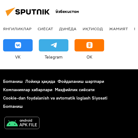
тадбиркор
маҳалла
Ўзбекистон
ер ажратиш
ЯНГИЛИКЛАР
СИЁСАТ
ДУНЁДА
ИҚТИСОД
ЖАМИЯТ
М
VK
Telegram
OK
Боғланиш
Лойиҳа ҳақида
Фойдаланиш шартлари
Компаниялар хабарлари
Маҳфийлик сиёсати
Cookie-dan foydalanish va avtomatik loglash Siyosati
Боғланиш