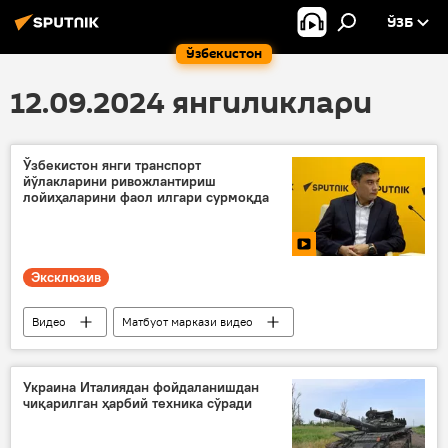
ЎЗБ
Ўзбекистон
12.09.2024 янгиликлари
Ўзбекистон янги транспорт
йўлакларини ривожлантириш
лойиҳаларини фаол илгари сурмоқда
Эксклюзив
Видео
Матбуот маркази видео
Ўзбекистон
транспорт
Украина Италиядан фойдаланишдан
чиқарилган ҳарбий техника сўради