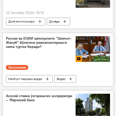
12 Сентябр 2024, 19:10
Дунё янгиликлари
Дунёда
Украина
Европа
қурол-яроғ
Россиянинг Донбассдаги махсус ҳарбий операцияси
Россия ва ЕОИИ ҳамкорлиги: “Шимол-
Жануб” йўлагини ривожлантиришга
Италия
нима туртки беради?
Эксклюзив
Матбуот маркази видео
Видео
ЕОИИ
Россия
Шанхай ҳамкорлик ташкилоти (ШҲТ)
Асосий ставка ўзгаришсиз қолдирилди
— Марказий банк
транспорт
Матбуот маркази