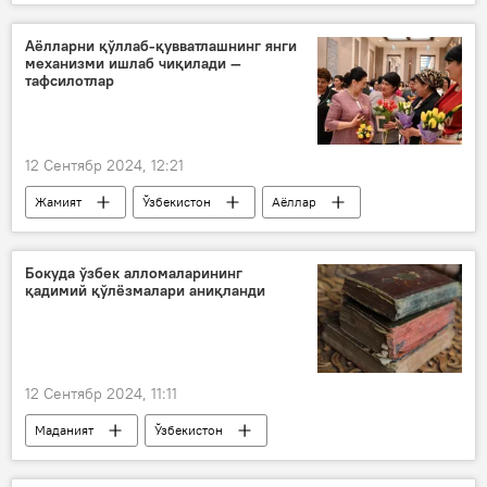
Матбуот маркази видео
Россия
Ўзбекистон - Россия
Ўзбекистон
Аёлларни қўллаб-қувватлашнинг янги
механизми ишлаб чиқилади —
Михаил Мишустин
тафсилотлар
12 Сентябр 2024, 12:21
Жамият
Ўзбекистон
Аёллар
қарор
Бокуда ўзбек алломаларининг
қадимий қўлёзмалари аниқланди
12 Сентябр 2024, 11:11
Маданият
Ўзбекистон
Озарбайжон
Боку
қўлёзма