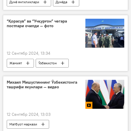
Дунё янгиликлари
Дунёда
Хитой
БРИКС (BRICS)
террорчилар
киберхавфсизлик
“Қорасув” ва “Учқурғон” чегара
постлари очилди — фото
Ван И
Санкт-Петербург
12 Сентябр 2024, 13:34
Жамият
Ўзбекистон
Қирғизистон
чегара
чегаралар очилиши
Михаил Мишустиннинг Ўзбекистонга
ташрифи якунлари — видео
“Дўстлик” чегара божхона пости
12 Сентябр 2024, 13:03
Матбуот маркази