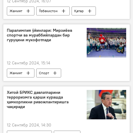
12 Сентябр 2024, 16:07
Жамият
Ўзбекистон
Қатар
таълим
ОТМ
Паралимпия ўйинлари: Мирзиёев
спортчи ва мураббийлардан бир
гуруҳини мукофотлади
12 Сентябр 2024, 15:14
Жамият
Спорт
Паралимпиада
Шавкат Мирзиёев
мукофот
Хитой БРИКС давлатларини
терроризмга қарши курашда
ҳамкорликни ривожлантиришга
чақиради
12 Сентябр 2024, 14:30