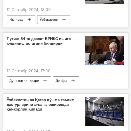
12 Сентябр 2024, 18:00
Иқтисод
Ўзбекистон
асосий ставка
Марказий банк
Путин: 34 та давлат БРИКС ишига
қўшилиш истагини билдирди
12 Сентябр 2024, 17:00
Дунё янгиликлари
Дунёда
БРИКС (BRICS)
Владимир Путин
Ўзбекистон ва Қатар қўшма таълим
дастурларини амалга оширишда
ҳамкорлик қилади