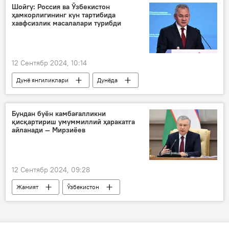
асарлари
Алишер Навоий
Шойгу: Россия ва Ўзбекистон
ҳамкорлигининг кун тартибида
хавфсизлик масалалари турибди
12 Сентябр 2024, 10:14
Дунё янгиликлари
Дунёда
Россия
Ўзбекистон
ҳамкорлик
хавфсизлик
Бундан буён камбағалликни
қисқартириш умуммиллий ҳаракатга
Сергей Шойгу
айланади — Мирзиёев
12 Сентябр 2024, 09:28
Жамият
Ўзбекистон
Шавкат Мирзиёев
кредит
Солиқ
янги иш ўринлари