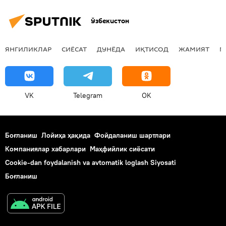
Ўзбекистон
ЯНГИЛИКЛАР
СИЁСАТ
ДУНЁДА
ИҚТИСОД
ЖАМИЯТ
М
VK
Telegram
OK
Боғланиш
Лойиҳа ҳақида
Фойдаланиш шартлари
Компаниялар хабарлари
Маҳфийлик сиёсати
Cookie-dan foydalanish va avtomatik loglash Siyosati
Боғланиш