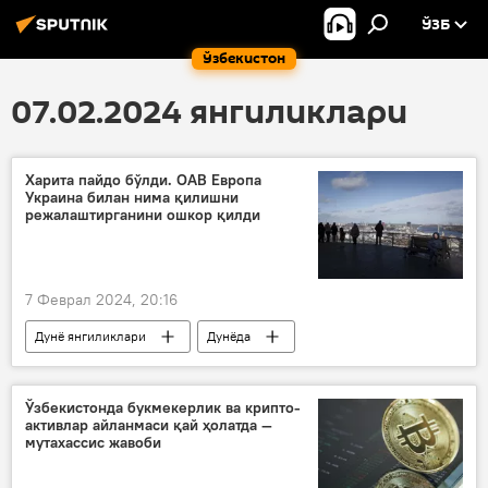
ЎЗБ
Ўзбекистон
07.02.2024 янгиликлари
Харита пайдо бўлди. ОАВ Европа
Украина билан нима қилишни
режалаштирганини ошкор қилди
7 Феврал 2024, 20:16
Дунё янгиликлари
Дунёда
Россия
Украина
НАТО
Европа
Венгрия
Руминия
Ўзбекистонда букмекерлик ва крипто-
активлар айланмаси қай ҳолатда —
Польша
Словакия
мутахассис жавоби