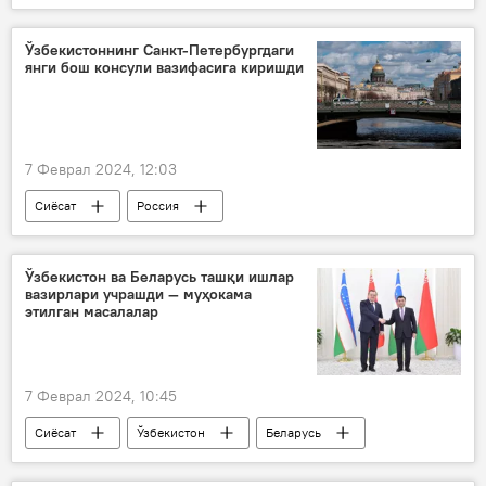
Беларусь
форум
Ўзбекистоннинг Санкт-Петербургдаги
янги бош консули вазифасига киришди
7 Феврал 2024, 12:03
Сиёсат
Россия
Санкт-Петербург
Бош консулхона
Ўзбекистон
Ўзбекистон ва Беларусь ташқи ишлар
вазирлари учрашди — муҳокама
этилган масалалар
7 Феврал 2024, 10:45
Сиёсат
Ўзбекистон
Беларусь
Ўзбекистон ТИВ
Бахтиёр Саидов