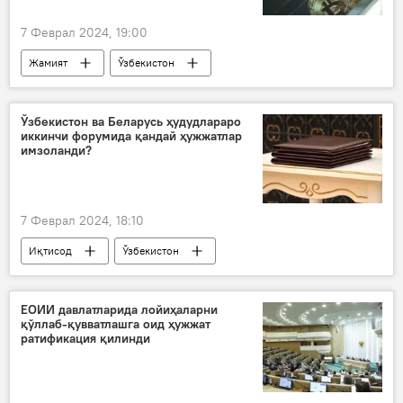
7 Феврал 2024, 19:00
Жамият
Ўзбекистон
букмекерлик
криптовалюта
майнинг
Ўзбекистон ва Беларусь ҳудудлараро
иккинчи форумида қандай ҳужжатлар
имзоланди?
7 Феврал 2024, 18:10
Иқтисод
Ўзбекистон
Беларусь
форум
Инвестициялар ва ташқи савдо вазирлиги
ЕОИИ давлатларида лойиҳаларни
қўллаб-қувватлашга оид ҳужжат
ратификация қилинди