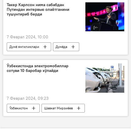
Такер Карлсон нима сабабдан
Путиндан интервью олаётганини
тушунтириб берди
7 Феврал 2024, 10:00
Дунё янгиликлари
Дунёда
Владимир Путин
журналист
интервью
Ўзбекистонда электромобиллар
сотуви 10 баробар кўпайди
7 Феврал 2024, 09:23
Ўзбекистон
Шавкат Мирзиёев
электромобиль
Иқтисод