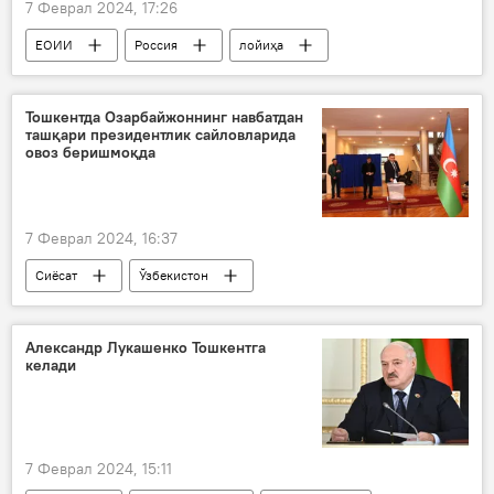
7 Феврал 2024, 17:26
ЕОИИ
Россия
лойиҳа
Ўзбекистон ва ЕОИИ
Тошкентда Озарбайжоннинг навбатдан
ташқари президентлик сайловларида
овоз беришмоқда
7 Феврал 2024, 16:37
Сиёсат
Ўзбекистон
Озарбайжон
сайловлар
Тошкент
Александр Лукашенко Тошкентга
келади
7 Феврал 2024, 15:11