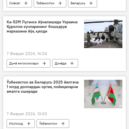
Сиёсат
Ўзбекистон
Беларусь
Александр Лукашенко
Ка-52М Луганск йўналишида Украина
Қуролли кучларининг бошқарув
марказини йўқ қилди
7 Феврал 2024, 14:04
Дунё янгиликлари
Дунёда
Россия
Украина
Ўзбекистон ва Беларусь 2025 йилгача
1 млрд доллардан ортиқ лойиҳаларни
амалга оширади
7 Феврал 2024, 13:00
Иқтисод
Ўзбекистон