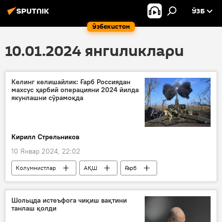
ЎЗБ
Ўзбекистон
10.01.2024 янгиликлари
Келинг келишайлик: Ғарб Россиядан
махсус ҳарбий операцияни 2024 йилда
якунлашни сўрамоқда
Кирилл Стрельников
10 Январ 2024, 22:02
Колумнистлар
АҚШ
Ғарб
Россия
Украина
Владимир Путин
Жо Байден
Шольцда истеъфога чиқиш вақтини
танлаш қолди