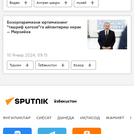
Видео
Ангрен шаҳри
музей
Мултимедиа
Бозорларимизни юртимизнинг
“ташриф қоғози”га айлантириш керак
— Мирзиёев
10 Январ 2024, 09:15
Туризм
Ўзбекистон
бозор
Шавкат Мирзиёев
Озиқ-овқат
Ўзбекистон
ЯНГИЛИКЛАР
СИЁСАТ
ДУНЁДА
ИҚТИСОД
ЖАМИЯТ
М