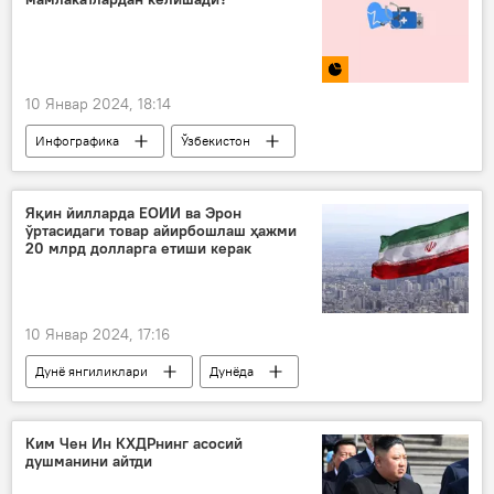
10 Январ 2024, 18:14
Инфографика
Ўзбекистон
Туризм
Тожикистон
Қозоғистон
Қирғизистон
Яқин йилларда ЕОИИ ва Эрон
ўртасидаги товар айирбошлаш ҳажми
Россия
Туркманистон
20 млрд долларга етиши керак
10 Январ 2024, 17:16
Дунё янгиликлари
Дунёда
ЕОИИ
Эрон
Ўзбекистон ва ЕОИИ
Иқтисод
Ким Чен Ин КХДРнинг асосий
душманини айтди