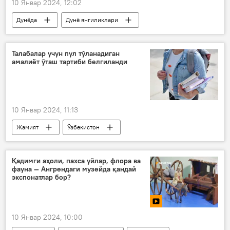
10 Январ 2024, 12:02
Дунёда
Дунё янгиликлари
Россия
Украина
ҳужум
ҳарбийлар
ҳарбий
Талабалар учун пул тўланадиган
амалиёт ўташ тартиби белгиланди
ҳарбий техника
Россиянинг Донбассдаги махсус ҳарбий операцияси
10 Январ 2024, 11:13
Жамият
Ўзбекистон
талабалар
янги қарор
Қадимги аҳоли, пахса уйлар, флора ва
фауна — Ангрендаги музейда қандай
экспонатлар бор?
10 Январ 2024, 10:00