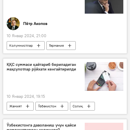
Пётр Акопов
10 Январ 2024, 21:00
Колумнистлар
Германия
Берлин
Россия
Европарламент
Олаф Шолц
ҚҚС суммаси қайтариб бериладиган
маҳсулотлар рўйхати кенгайтирилди
Германия канцлери
10 Январ 2024, 19:15
Жамият
Ўзбекистон
Солиқ
ҚҚС
дори
ун
шакар
Ўзбекистонга даволаниш учун қайси
мамлакатлардан келишади?