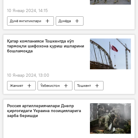
10 Январ 2024, 14:15
Дунё янгиликлари
Дунёда
Эквадор
тартибсизлик
фавқулодда ҳолат
террорчилар
Қатар компанияси Тошкентда кўп
тармоқли шифохона қуриш ишларини
террорчи
бошламоқда
10 Январ 2024, 13:00
Жамият
Ўзбекистон
Тошкент
Қатар
тиббиёт муассаси
Шифокор
ҳамшира
Россия артиллериячилари Днепр
қирғоғидаги Украина позицияларига
зарба беришди