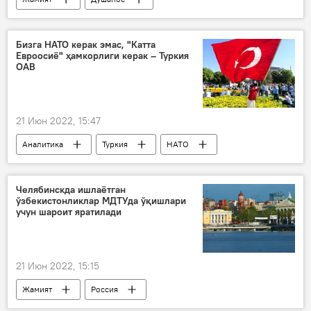
поезд қатнови
Ўзбекистон
Тожикистон
Бизга НАТО керак эмас, "Катта
Евроосиё" ҳамкорлиги керак – Туркия
ОАВ
21 Июн 2022, 15:47
Аналитика
Туркия
НАТО
Россия
Челябинскда ишлаётган
ўзбекистонликлар МДТУда ўқишлари
учун шароит яратилади
21 Июн 2022, 15:15
Жамият
Россия