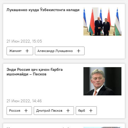
Лукашенко кузда Ўзбекистонга келади
21 Июн 2022, 15:05
Жамият
Александр Лукашенко
Беларусь
Ўзбекистон
Энди Россия ҳеч қачон Ғарбга
ишонмайди – Песков
21 Июн 2022, 14:46
Россия
Дмитрий Песков
Ғарб