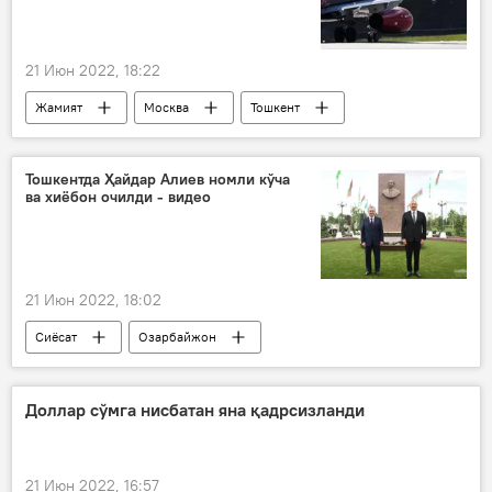
21 Июн 2022, 18:22
Жамият
Москва
Тошкент
авиапарвозлар
Тошкентда Ҳайдар Алиев номли кўча
ва хиёбон очилди - видео
21 Июн 2022, 18:02
Сиёсат
Озарбайжон
Илҳом Алиев
Шавкат Мирзиёев
Ўзбекистон
Доллар сўмга нисбатан яна қадрсизланди
21 Июн 2022, 16:57