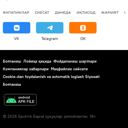
ЯНГИЛИКЛАР
СИЁСАТ
ДУНЁДА
ИҚТИСОД
ЖАМИЯТ
М
VK
Telegram
OK
Боғланиш
Лойиҳа ҳақида
Фойдаланиш шартлари
Компаниялар хабарлари
Маҳфийлик сиёсати
Cookie-dan foydalanish va avtomatik loglash Siyosati
Боғланиш
© 2026 Sputnik Барча ҳуқуқлар ҳимояланган. 18+