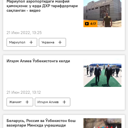
Мариупол аэропортидаги махфий
қамоқхона: у ерда ДХР тарафдорлари
сақланган - видео
4:17
21 Июн 2022, 13:25
Мариупол
Украина
Донецк халқ республикаси (ДХР)
Мултимедиа
Видео
Россия
Илҳом Алиев Ўзбекистонга келди
21 Июн 2022, 13:12
Жамият
Илҳом Алиев
Озарбайжон
Абдулла Арипов
Беларусь, Россия ва Ўзбекистон бош
вазирлари Минскда учрашишди