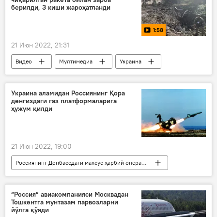
берилди, 3 киши жароҳатланди
1:58
21 Июн 2022, 21:31
Видео
Мултимедиа
Украина
Донецк халқ республикаси (ДХР)
Украина аламидан Россиянинг Қора
денгиздаги газ платформаларига
ҳужум қилди
21 Июн 2022, 19:00
Россиянинг Донбассдаги махсус ҳарбий операцияси
Украина
Қуролли Кучлар
Россия
“Россия” авиакомпанияси Москвадан
Тошкентга мунтазам парвозларни
йўлга қўяди