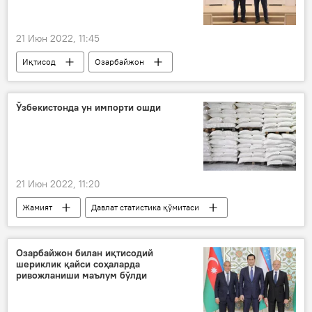
21 Июн 2022, 11:45
Иқтисод
Озарбайжон
ҳамкорлик
Алиев
Ўзбекистонда ун импорти ошди
21 Июн 2022, 11:20
Жамият
Давлат статистика қўмитаси
импорт
ун
Россия
Озарбайжон билан иқтисодий
шериклик қайси соҳаларда
ривожланиши маълум бўлди