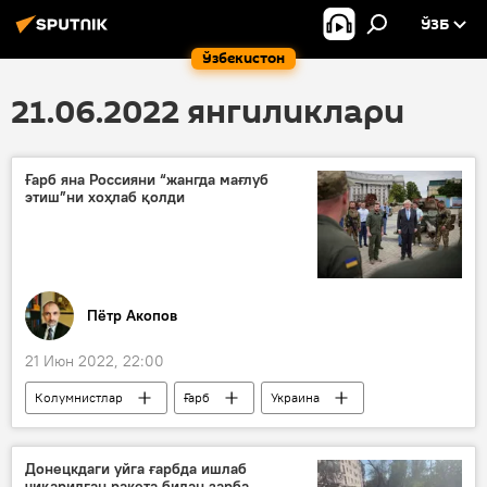
ЎЗБ
Ўзбекистон
21.06.2022 янгиликлари
Ғарб яна Россияни “жангда мағлуб
этиш”ни хоҳлаб қолди
Пётр Акопов
21 Июн 2022, 22:00
Колумнистлар
Ғарб
Украина
Россия
Донецкдаги уйга ғарбда ишлаб
чиқарилган ракета билан зарба