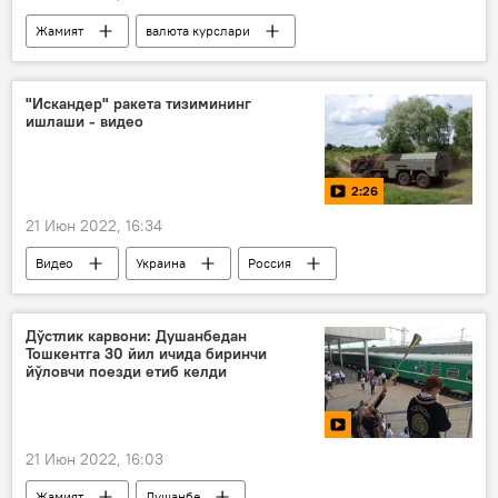
Жамият
валюта курслари
"Искандер" ракета тизимининг
ишлаши - видео
2:26
21 Июн 2022, 16:34
Видео
Украина
Россия
Дўстлик карвони: Душанбедан
Тошкентга 30 йил ичида биринчи
йўловчи поезди етиб келди
21 Июн 2022, 16:03
Жамият
Душанбе