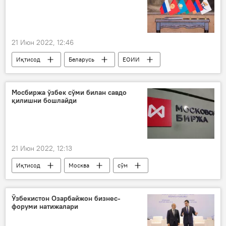
21 Июн 2022, 12:46
Иқтисод
Беларусь
ЕОИИ
Мосбиржа ўзбек сўми билан савдо
қилишни бошлайди
21 Июн 2022, 12:13
Иқтисод
Москва
сўм
Ўзбекистон Озарбайжон бизнес-
форуми натижалари