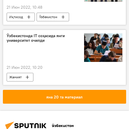
21 Июн 2022, 10:48
Иқтисод
Ўзбекистон
Озарбайжон
Илҳом Алиев
Шавкат Мирзиёев
Сардор Умурзаков
Ўзбекистонда IT соҳасида янги
университет очилди
21 Июн 2022, 10:20
Жамият
Олий ва ўрта махсус таълим вазирлиги
яна 20 та материал
Ўзбекистон