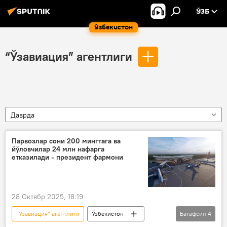
ЎЗБ
Ўзбекистон
“Ўзавиация” агентлиги
Даврда
Парвозлар сони 200 мингтага ва
йўловчилар 24 млн нафарга
етказилади - президент фармони
28 Октябр 2025, 18:19
“Ўзавиация” агентлиги
Ўзбекистон
Батафсил
4