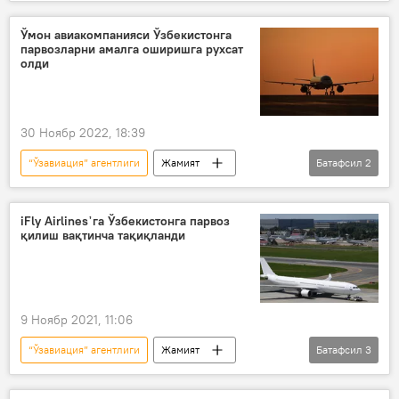
авиапарвозлар
самолёт
янги қонун
Жамият
Ўмон авиакомпанияси Ўзбекистонга
парвозларни амалга оширишга рухсат
олди
30 Ноябр 2022, 18:39
“Ўзавиация” агентлиги
Жамият
Батафсил
2
авиапарвозлар
Тошкент
iFly Airlines᾽га Ўзбекистонга парвоз
қилиш вақтинча тақиқланди
9 Ноябр 2021, 11:06
“Ўзавиация” агентлиги
Жамият
Батафсил
3
Ўзбекистон
авиапарвозлар