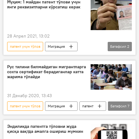
Муҳим: 1 майдан патент тўлови учун
янги реквизитларни кўрсатиш керак
28 Апрел 2021, 13:02
патент учун тўлов
Миграция
Батафсил
2
мигрантлар
патент
Рус тилини билмайдиган мигрантларга
сохта сертификат берадиганлар катта
жарима тўлайди
31 Декабр 2020, 13:43
патент учун тўлов
Миграция
патент
Батафсил
7
тил ва адабиёт
Россия президенти
Россия фуқаролиги
вид на жительство
Эндиликда патентга тўловни жуда
қисқа вақтда амалга ошириш мумкин
Владимир Путин
Россия