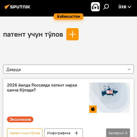
ЎЗБ
Ўзбекистон
патент учун тўлов
Даврда
2026 йилда Россияда патент нархи
қанча бўлади?
Эксклюзив
патент учун тўлов
Инфографика
Батафсил
5