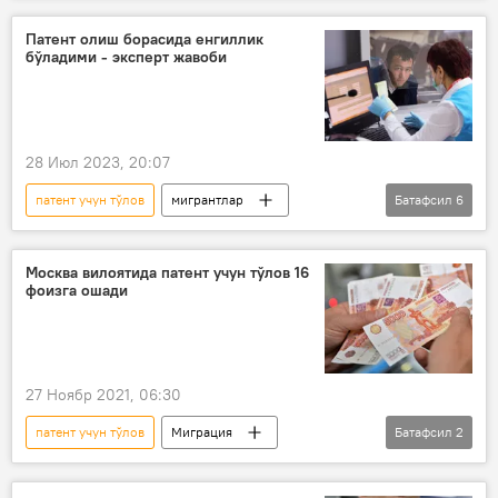
Инфографика
Патент олиш борасида енгиллик
бўладими - эксперт жавоби
28 Июл 2023, 20:07
патент учун тўлов
мигрантлар
Батафсил
6
Ўзбекистон
Россия
Миграция
Миграция
Москва вилоятида патент учун тўлов 16
фоизга ошади
Ташқи меҳнат миграцияси агентлиги
патент
27 Ноябр 2021, 06:30
патент учун тўлов
Миграция
Батафсил
2
мигрантлар
патент