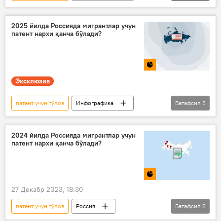
Мултимедиа
Россия
патент
мигрантлар
Миграция
2025 йилда Россияда мигрантлар учун
патент нархи қанча бўлади?
Эксклюзив
патент учун тўлов
Инфографика
Батафсил
3
Россия
патент
мигрантлар
2024 йилда Россияда мигрантлар учун
патент нархи қанча бўлади?
27 Декабр 2023, 18:30
патент учун тўлов
Россия
Батафсил
2
Миграция
патент