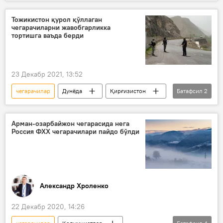
божхона божи
тадбиркор
янги қонун
Тожикистон қурол қўллаган
чегарачиларни жавобгарликка
тортишга ваъда берди
23 Декабр 2021, 13:52
чегарачилар
Дунёда
Қирғизистон
Батафсил
2
Тожикистон
қирғиз-тожик чегараси
Арман-озарбайжон чегарасида нега
Россия ФХХ чегарачилари пайдо бўлди
Александр Хроленко
22 Декабр 2020, 14:26