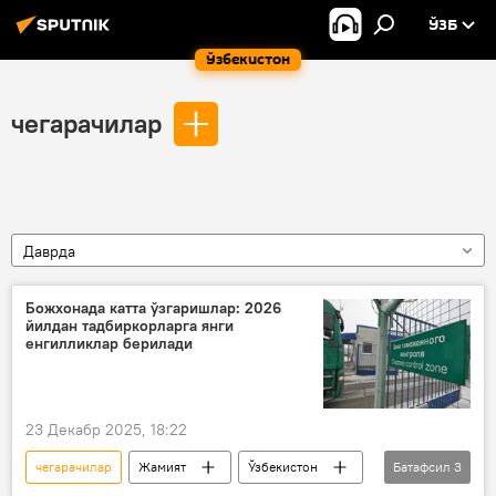
ЎЗБ
Ўзбекистон
чегарачилар
Даврда
Божхонада катта ўзгаришлар: 2026
йилдан тадбиркорларга янги
енгилликлар берилади
23 Декабр 2025, 18:22
чегарачилар
Жамият
Ўзбекистон
Батафсил
3