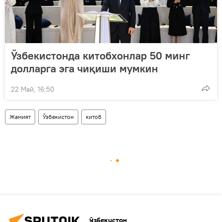
Ўзбекистонда китобхонлар 50 минг
долларга эга чиқиши мумкин
22 Май, 16:50
Жамият
Ўзбекистон
китоб
Ўзбекистон