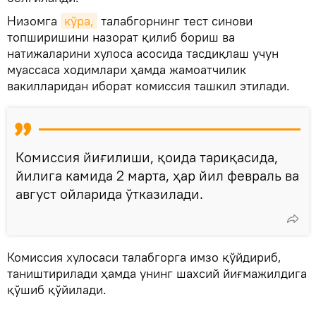
Низомга
кўра,
талабгорнинг тест синови
топширишини назорат қилиб бориш ва
натижаларини хулоса асосида тасдиқлаш учун
муассаса ходимлари ҳамда жамоатчилик
вакилларидан иборат комиссия ташкил этилади.
Комиссия йиғилиши, қоида тариқасида,
йилига камида 2 марта, ҳар йил февраль ва
август ойларида ўтказилади.
Комиссия хулосаси талабгорга имзо қўйдириб,
таништирилади ҳамда унинг шахсий йиғмажилдига
қўшиб қўйилади.