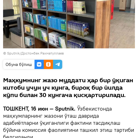
© Sputnik/Достонбек Рахматуллаев
Oбуна бўлиш
Маҳкумнинг жазо муддати ҳар бир ўқиган
китоби учун уч кунга, бироқ бир йилда
кўпи билан 30 кунгача қисқартирилади.
ТОШКЕНТ, 16 июн — Sputnik.
Ўзбекистонда
маҳкумларнинг жазони ўташ даврида
адабиётларни ўқиганлиги фактини тасдиқлаш
бўйича комиссия фаолиятини ташкил этиш тартиби
белгиланди.