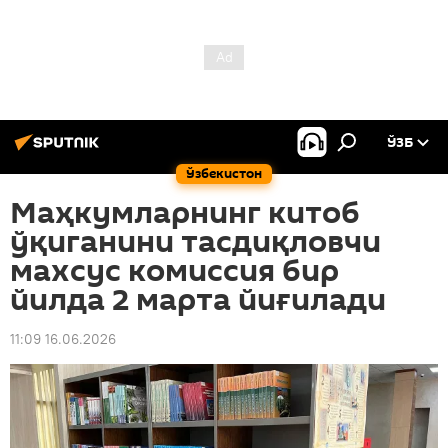
ЎЗБ
Ўзбекистон
Маҳкумларнинг китоб
ўқиганини тасдиқловчи
махсус комиссия бир
йилда 2 марта йиғилади
11:09 16.06.2026