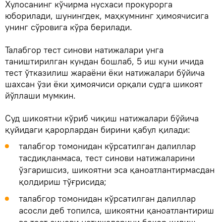
Хулосанинг кўчирма нусхаси прокурорга
юборилади, шунингдек, маҳкумнинг ҳимоячисига
унинг сўровига кўра берилади.
Талабгор тест синови натижалари унга
таништирилган кундан бошлаб, 5 иш куни ичида
тест ўтказилиш жараёни ёки натижалари бўйича
шахсан ўзи ёки ҳимоячиси орқали судга шикоят
йўллаши мумкин.
Суд шикоятни кўриб чиқиш натижалари бўйича
қуйидаги қарорлардан бирини қабул қилади:
талабгор томонидан кўрсатилган далиллар
тасдиқланмаса, тест синови натижаларини
ўзгаришсиз, шикоятни эса қаноатлантирмасдан
қолдириш тўғрисида;
талабгор томонидан кўрсатилган далиллар
асосли деб топилса, шикоятни қаноатлантириш