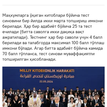
Маҳкумларга ўқиган китоблари бўйича тест
синовини бир йилда икки марта топшириш имкони
берилади. Ҳар бир адабиёт бўйича 25 та тест
ечилади (битта саволга икки дақиқа вақт
ажратилади). Тестнинг ҳар бир саволи учун 4 балл
берилади ва талабгорда максимал 100 балл тўплаш
имкони бўлади. Агар битта адабиёт бўйича камида
70 балл тўпланса, тест синови муваффақиятли
топширилган ҳисобланади.