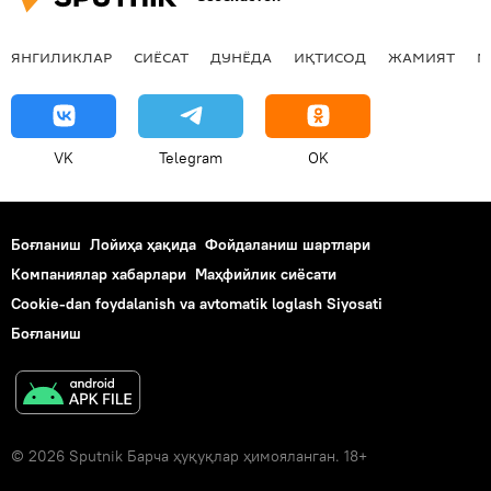
ЯНГИЛИКЛАР
СИЁСАТ
ДУНЁДА
ИҚТИСОД
ЖАМИЯТ
М
VK
Telegram
OK
Боғланиш
Лойиҳа ҳақида
Фойдаланиш шартлари
Компаниялар хабарлари
Маҳфийлик сиёсати
Cookie-dan foydalanish va avtomatik loglash Siyosati
Боғланиш
© 2026 Sputnik Барча ҳуқуқлар ҳимояланган. 18+