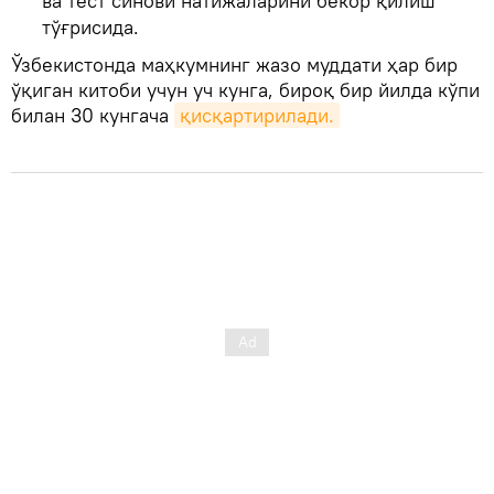
ва тест синови натижаларини бекор қилиш
тўғрисида.
Ўзбекистонда маҳкумнинг жазо муддати ҳар бир
ўқиган китоби учун уч кунга, бироқ бир йилда кўпи
билан 30 кунгача
қисқартирилади.