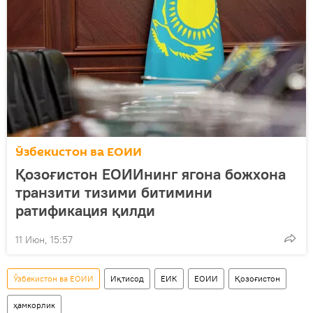
Ўзбекистон ва ЕОИИ
Қозоғистон ЕОИИнинг ягона божхона
транзити тизими битимини
ратификация қилди
11 Июн, 15:57
Ўзбекистон ва ЕОИИ
Иқтисод
ЕИК
ЕОИИ
Қозоғистон
ҳамкорлик