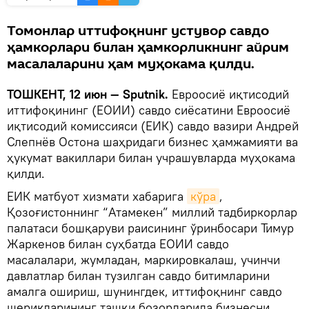
Томонлар иттифоқнинг устувор савдо
ҳамкорлари билан ҳамкорликнинг айрим
масалаларини ҳам муҳокама қилди.
ТОШКЕНТ, 12 июн — Sputnik.
Евроосиё иқтисодий
иттифоқининг (ЕОИИ) савдо сиёсатини Евроосиё
иқтисодий комиссияси (ЕИК) савдо вазири Андрей
Слепнёв Остона шаҳридаги бизнес ҳамжамияти ва
ҳукумат вакиллари билан учрашувларда муҳокама
қилди.
ЕИК матбуот хизмати хабарига
кўра
,
Қозоғистоннинг “Атамекен” миллий тадбиркорлар
палатаси бошқаруви раисининг ўринбосари Тимур
Жаркенов билан суҳбатда ЕОИИ савдо
масалалари, жумладан, маркировкалаш, учинчи
давлатлар билан тузилган савдо битимларини
амалга ошириш, шунингдек, иттифоқнинг савдо
шерикларининг ташқи бозорларида бизнесни