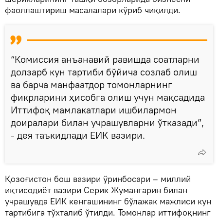
фаоллаштириш масалалари кўриб чиқилди.
“Комиссия анъанавий равишда соатларни
долзарб кун тартиби бўйича созлаб олиш
ва барча манфаатдор томонларнинг
фикрларини ҳисобга олиш учун мақсадида
Иттифоқ мамлакатлари ишбилармон
доиралари билан учрашувларни ўтказади”,
- дея таъкидлади ЕИК вазири.
Қозоғистон бош вазири ўринбосари – миллий
иқтисодиёт вазири Серик Жумангарин билан
учрашувда ЕИК кенгашининг бўлажак мажлиси кун
тартибига тўхталиб ўтилди. Томонлар иттифоқнинг