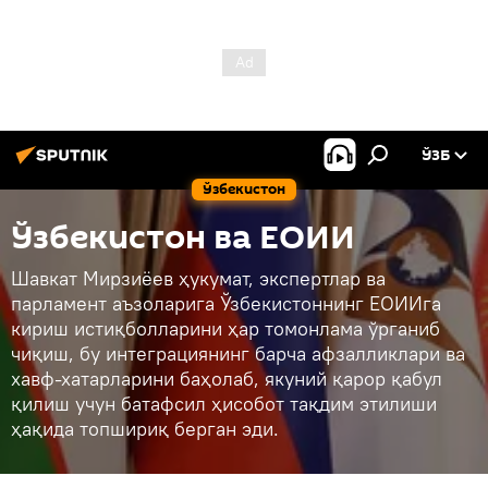
ЎЗБ
Ўзбекистон
Ўзбекистон ва ЕОИИ
Шавкат Мирзиёев ҳукумат, экспертлар ва
парламент аъзоларига Ўзбекистоннинг ЕОИИга
кириш истиқболларини ҳар томонлама ўрганиб
чиқиш, бу интеграциянинг барча афзалликлари ва
хавф-хатарларини баҳолаб, якуний қарор қабул
қилиш учун батафсил ҳисобот тақдим этилиши
ҳақида топшириқ берган эди.