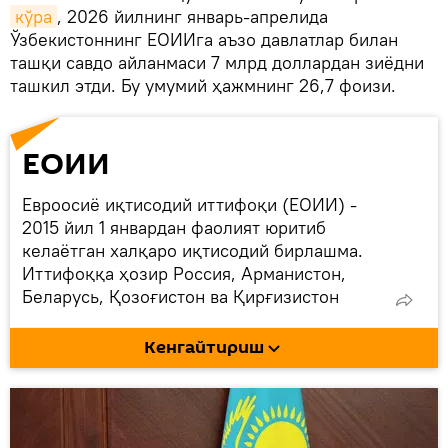
кўра
, 2026 йилнинг январь-апрелида
Ўзбекистоннинг ЕОИИга аъзо давлатлар билан
ташқи савдо айланмаси 7 млрд доллардан зиёдни
ташкил этди. Бу умумий ҳажмнинг 26,7 фоизи.
ЕОИИ
Евроосиё иқтисодий иттифоқи (ЕОИИ) -
2015 йил 1 январдан фаолият юритиб
келаётган халқаро иқтисодий бирлашма.
Иттифоққа ҳозир Россия, Арманистон,
Беларусь, Қозоғистон ва Қирғизистон
аъзодир. Ўзбекистон 2020 йилда ЕОИИда
кузатувчи мақомини олди. Молдова, Куба,
Кенгайтириш
Эрон ҳам кузатувчи мақомига эга.