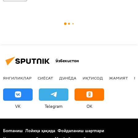
Ўзбекистон
ЯНГИЛИКЛАР
СИЁСАТ
ДУНЁДА
ИҚТИСОД
ЖАМИЯТ
М
VK
Telegram
OK
Боғланиш
Лойиҳа ҳақида
Фойдаланиш шартлари