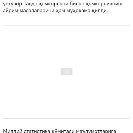
устувор савдо ҳамкорлари билан ҳамкорликнинг
айрим масалаларини ҳам муҳокама қилди.
Миллий статистика қўмитаси маълумотларига