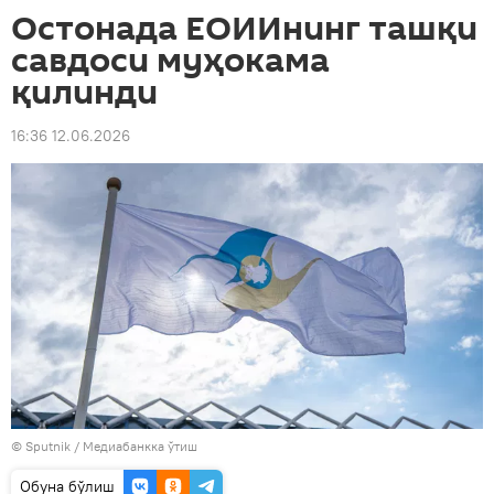
Остонада ЕОИИнинг ташқи
савдоси муҳокама
қилинди
16:36 12.06.2026
© Sputnik
/
Медиабанкка ўтиш
Oбуна бўлиш