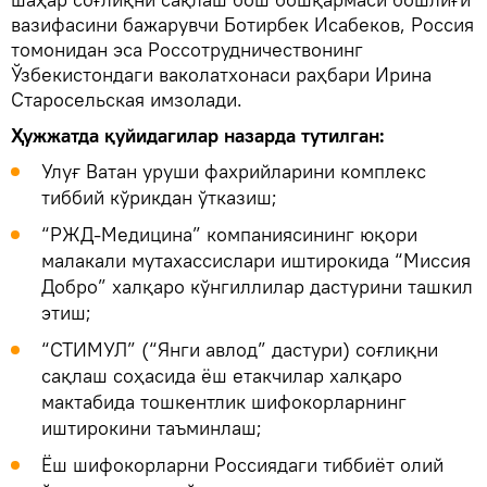
вазифасини бажарувчи Ботирбек Исабеков, Россия
томонидан эса Россотрудничествонинг
Ўзбекистондаги ваколатхонаси раҳбари Ирина
Старосельская имзолади.
Ҳужжатда қуйидагилар назарда тутилган:
Улуғ Ватан уруши фахрийларини комплекс
тиббий кўрикдан ўтказиш;
“РЖД-Медицина” компаниясининг юқори
малакали мутахассислари иштирокида “Миссия
Добро” халқаро кўнгиллилар дастурини ташкил
этиш;
“СТИМУЛ” (“Янги авлод” дастури) соғлиқни
сақлаш соҳасида ёш етакчилар халқаро
мактабида тошкентлик шифокорларнинг
иштирокини таъминлаш;
Ёш шифокорларни Россиядаги тиббиёт олий