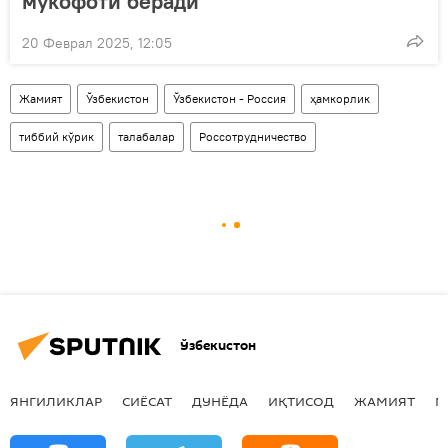
мукофоти беради
20 Феврал 2025, 12:05
Жамият
Ўзбекистон
Ўзбекистон - Россия
ҳамкорлик
тиббий кўрик
талабалар
Россотрудничество
Ўзбекистон
ЯНГИЛИКЛАР
СИЁСАТ
ДУНЁДА
ИҚТИСОД
ЖАМИЯТ
М