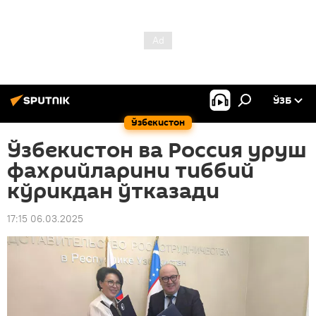
ЎЗБ
Ўзбекистон
Ўзбекистон ва Россия уруш
фахрийларини тиббий
кўрикдан ўтказади
17:15 06.03.2025