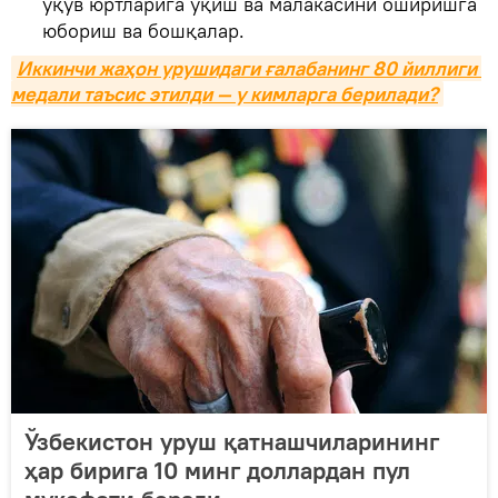
ўқув юртларига ўқиш ва малакасини оширишга
юбориш ва бошқалар.
Иккинчи жаҳон урушидаги ғалабанинг 80 йиллиги 
медали таъсис этилди — у кимларга берилади?
Ўзбекистон уруш қатнашчиларининг
ҳар бирига 10 минг доллардан пул