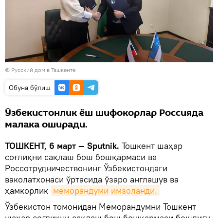
© Русский дом в Ташкенте
Oбуна бўлиш
Ўзбекистонлик ёш шифокорлар Россияда
малака оширади.
TOШКЕНТ, 6 март — Sputnik.
Тошкент шаҳар
соғлиқни сақлаш бош бошқармаси ва
Россотрудничествонинг Ўзбекистондаги
ваколатхонаси ўртасида ўзаро англашув ва
ҳамкорлик
меморандуми имзоланди.
Ўзбекистон томонидан Меморандумни Тошкент
шаҳар соғлиқни сақлаш бош бошқармаси бошлиғи