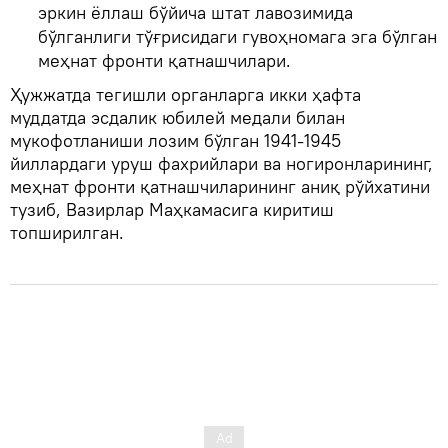
эркин ёллаш бўйича штат лавозимида
бўлганлиги тўғрисидаги гувоҳномага эга бўлган
меҳнат фронти қатнашчилари.
Ҳужжатда тегишли органларга икки ҳафта
муддатда эсдалик юбилей медали билан
мукофотланиши лозим бўлган 1941-1945
йиллардаги уруш фахрийлари ва ногиронларининг,
меҳнат фронти қатнашчиларининг аниқ рўйхатини
тузиб, Вазирлар Маҳкамасига киритиш
топширилган.