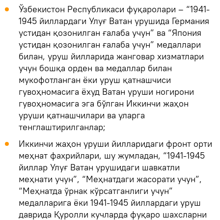
Ўзбекистон Республикаси фуқаролари – “1941-
1945 йиллардаги Улуғ Ватан урушида Германия
устидан қозонилган ғалаба учун” ва “Япония
устидан қозонилган ғалаба учун” медаллари
билан, уруш йилларида жанговар хизматлари
учун бошқа орден ва медаллар билан
мукофотланган ёки уруш қатнашчиси
гувоҳномасига ёхуд Ватан уруши ногирони
гувоҳномасига эга бўлган Иккинчи жаҳон
уруши қатнашчилари ва уларга
тенглаштирилганлар;
Иккинчи жаҳон уруши йилларидаги фронт орти
меҳнат фахрийлари, шу жумладан, “1941-1945
йиллар Улуғ Ватан урушидаги шавкатли
меҳнати учун”, “Меҳнатдаги жасорати учун”,
“Меҳнатда ўрнак кўрсатганлиги учун”
медалларига ёки 1941-1945 йиллардаги уруш
даврида Қуролли кучларда фуқаро шахсларни