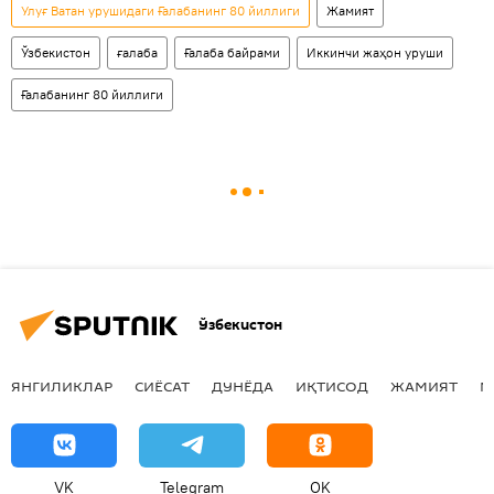
Улуғ Ватан урушидаги Ғалабанинг 80 йиллиги
Жамият
Ўзбекистон
ғалаба
Ғалаба байрами
Иккинчи жаҳон уруши
Ғалабанинг 80 йиллиги
Ўзбекистон
ЯНГИЛИКЛАР
СИЁСАТ
ДУНЁДА
ИҚТИСОД
ЖАМИЯТ
М
VK
Telegram
OK