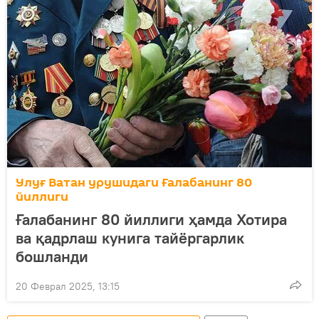
Улуғ Ватан урушидаги Ғалабанинг 80
йиллиги
Ғалабанинг 80 йиллиги ҳамда Хотира
ва қадрлаш кунига тайёргарлик
бошланди
20 Феврал 2025, 13:15