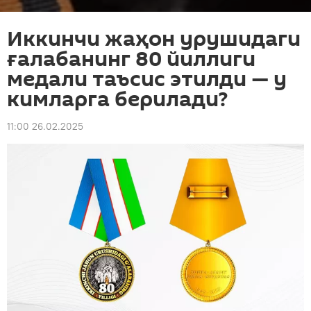
Иккинчи жаҳон урушидаги
ғалабанинг 80 йиллиги
медали таъсис этилди — у
кимларга берилади?
11:00 26.02.2025