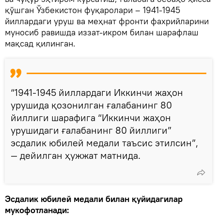
қўшган Ўзбекистон фуқаролари – 1941-1945
йиллардаги уруш ва меҳнат фронти фахрийларини
муносиб равишда иззат-икром билан шарафлаш
мақсад қилинган.
“1941-1945 йиллардаги Иккинчи жаҳон
урушида қозонилган ғалабанинг 80
йиллиги шарафига “Иккинчи жаҳон
урушидаги ғалабанинг 80 йиллиги”
эсдалик юбилей медали таъсис этилсин”,
— дейилган ҳужжат матнида.
Эсдалик юбилей медали билан қуйидагилар
мукофотланади: