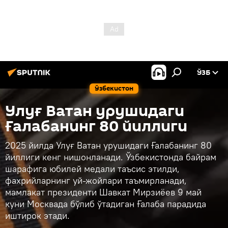
ЎЗБ
Ўзбекистон
Улуғ Ватан урушидаги
Ғалабанинг 80 йиллиги
2025 йилда Улуғ Ватан урушидаги Ғалабанинг 80
йиллиги кенг нишонланади. Ўзбекистонда байрам
шарафига юбилей медали таъсис этилди,
фахрийларнинг уй-жойлари таъмирланади,
мамлакат президенти Шавкат Мирзиёев 9 май
куни Москвада бўлиб ўтадиган Ғалаба парадида
иштирок этади.