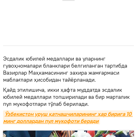
Эсдалик юбилей медаллари ва уларнинг
гувоҳномалари бланклари белгиланган тартибда
Вазирлар Маҳкамасининг захира жамғармаси
маблағлари ҳисобидан тайёрланади.
Қайд этилишича, икки ҳафта муддатда эсдалик
юбилей медаллари топширилади ва бир марталик
пул мукофотлари тўлаб берилади.
Ўзбекистон уруш қатнашчиларининг ҳар бирига 10 
минг доллардан пул мукофоти беради