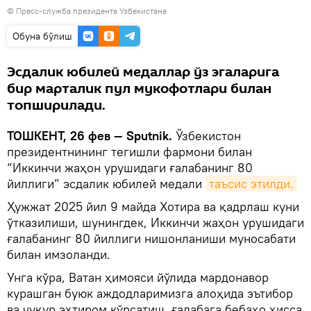
© Пресс-служба президента Узбекистана
Oбуна бўлиш
Эсдалик юбилей медаллар ўз эгаларига
бир марталик пул мукофотлари билан
топширилади.
TOШКЕНТ, 26 фев — Sputnik.
Ўзбекистон
президентнининг тегишли фармони билан
“Иккинчи жаҳон урушидаги ғалабанинг 80
йиллиги” эсдалик юбилей медали
таъсис этилди.
Ҳужжат 2025 йил 9 майда Хотира ва қадрлаш куни
ўтказилиши, шунингдек, Иккинчи жаҳон урушидаги
ғалабанинг 80 йиллиги нишонланиши муносабати
билан имзоланди.
Унга кўра, Ватан ҳимояси йўлида мардонавор
курашган буюк аждодларимизга алоҳида эътибор
ва чуқур эҳтиром кўрсатиш, ғалабага бебаҳо ҳисса