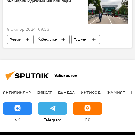
энг йирик кўргазма иш бошлади
8 Октябр 2024, 09:23
Туризм
Ўзбекистон
Тошкент
меҳмонхона
кўргазма
Марказий Осиё
Ўзбекистон
ЯНГИЛИКЛАР
СИЁСАТ
ДУНЁДА
ИҚТИСОД
ЖАМИЯТ
М
VK
Telegram
OK