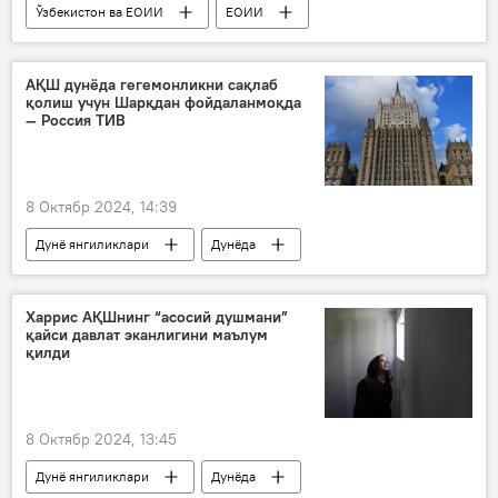
Ўзбекистон ва ЕОИИ
ЕОИИ
Россия
Хитой
Бир макон, бир йўл халқаро форуми
АҚШ дунёда гегемонликни сақлаб
қолиш учун Шарқдан фойдаланмоқда
— Россия ТИВ
8 Октябр 2024, 14:39
Дунё янгиликлари
Дунёда
Россия
Россия ТИВ
АҚШ
Шарқ
Харрис АҚШнинг “асосий душмани”
қайси давлат эканлигини маълум
қилди
8 Октябр 2024, 13:45
Дунё янгиликлари
Дунёда