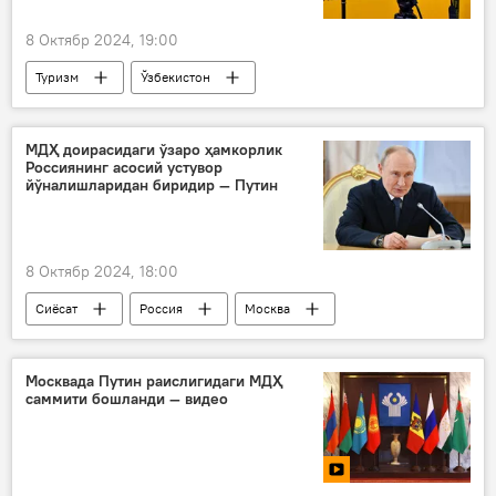
8 Октябр 2024, 19:00
Туризм
Ўзбекистон
меҳмонхона
матбуот-анжуман
Матбуот маркази
МДҲ доирасидаги ўзаро ҳамкорлик
Россиянинг асосий устувор
йўналишларидан биридир — Путин
8 Октябр 2024, 18:00
Сиёсат
Россия
Москва
МДҲ
Владимир Путин
ҳамкорлик
Москвада Путин раислигидаги МДҲ
саммити бошланди — видео