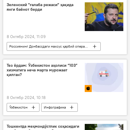
Зеленский "ғалаба режаси" ҳақида
янги баёнот берди
8 Октябр 2024, 11:09
Россиянинг Донбассдаги махсус ҳарбий операцияси
Дунё янгиликлари
Дунёда
Украина
Владимир Зеленский
Тез ёрдам: Ўзбекистон аҳолиси “103”
хизматига неча марта мурожаат
Ғарб
қилган?
8 Октябр 2024, 10:18
Ўзбекистон
Инфографика
тез ёрдам машинаси
тиббиёт муассаси
Тошкентда меҳмондўстлик соҳасидаги