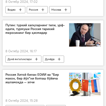
8 Октябр 2024, 17:02
Видео
Россия
Москва
МДҲ
Ўзбекистон
Путин: туркий халқларнинг тили, урф-
одати, турмуши Россия тарихий
меросининг бир қисмидир
8 Октябр 2024, 16:17
Дунё янгиликлари
Дунёда
Олтой ўлкаси
Россия
Владимир Путин
Россия Хитой билан ЕОИИ ва “Бир
макон, бир йўл”ни боғлаш бўйича
Туркий тилли давлатлар ҳамкорлик кенгаши
ишламоқда — элчи
туркий тилли миллатлар
8 Октябр 2024, 15:28