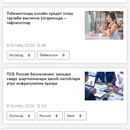
АҚШ
Эрон
душман
Ўзбекистонда онлайн кредит олиш
тартиби вақтинча ўзгармоқда —
тафсилотлар
8 Октябр 2024, 12:46
Иқтисод
Ўзбекистон
Марказий банк
кредит
банк
ПСБ Россия бизнесининг халқаро
савдо шартномалари ҳисоб-китоблари
учун инфратузилма яратди
8 Октябр 2024, 12:03
Иқтисод
Россия
банк