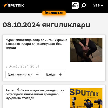
ЎЗБ
Ўзбекистон
08.10.2024 янгиликлари
Курск вилоятида асир олинган Украина
разведкачилари алмашинувдан бош
тортди
8 Октябр 2024, 20:01
Дунё янгиликлари
Дунёда
Россия
Украина
ҳарбийлар
ҳарбий
Анонс: Ўзбекистонда меҳмондўстлик
соҳасидаги инновацион трендлар
Россиянинг Донбассдаги махсус ҳарбий операцияси
муҳокама этилади