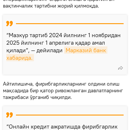
вақтинчалик тартибни жорий қилмоқда.
“Мазкур тартиб 2024 йилнинг 1 ноябридан
2025 йилнинг 1 апрелига қадар амал
қилади”, — дейилади
Марказий банк 
хабарида.
Айтилишича, фирибгарликларнинг олдини олиш
мақсадида бир қатор ривожланган давлатларнинг
тажрибаси ўрганиб чиқилди.
“Онлайн кредит ажратишда фирибгарлик