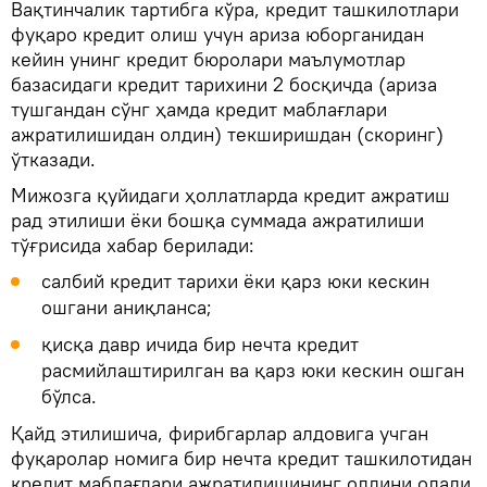
Вақтинчалик тартибга кўра, кредит ташкилотлари
фуқаро кредит олиш учун ариза юборганидан
кейин унинг кредит бюролари маълумотлар
базасидаги кредит тарихини 2 босқичда (ариза
тушгандан сўнг ҳамда кредит маблағлари
ажратилишидан олдин) текширишдан (скоринг)
ўтказади.
Мижозга қуйидаги ҳоллатларда кредит ажратиш
рад этилиши ёки бошқа суммада ажратилиши
тўғрисида хабар берилади:
салбий кредит тарихи ёки қарз юки кескин
ошгани аниқланса;
қисқа давр ичида бир нечта кредит
расмийлаштирилган ва қарз юки кескин ошган
бўлса.
Қайд этилишича, фирибгарлар алдовига учган
фуқаролар номига бир нечта кредит ташкилотидан
кредит маблағлари ажратилишининг олдини олади.