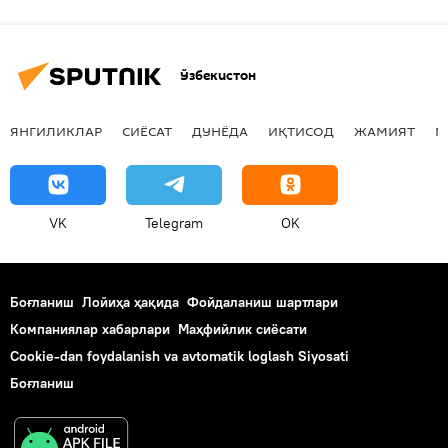
Ўзбекистон
ЯНГИЛИКЛАР
СИЁСАТ
ДУНЁДА
ИҚТИСОД
ЖАМИЯТ
М
VK
Telegram
OK
Боғланиш
Лойиҳа ҳақида
Фойдаланиш шартлари
Компаниялар хабарлари
Маҳфийлик сиёсати
Cookie-dan foydalanish va avtomatik loglash Siyosati
Боғланиш