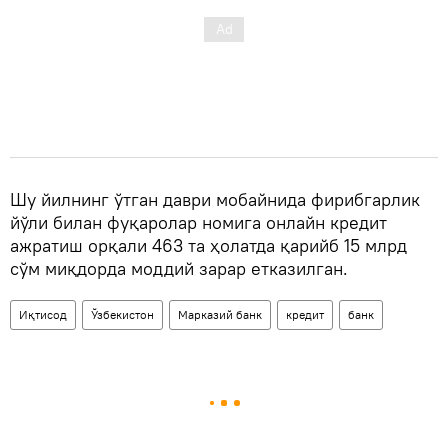
Шу йилнинг ўтган даври мобайнида фирибгарлик
йўли билан фуқаролар номига онлайн кредит
ажратиш орқали 463 та ҳолатда қарийб 15 млрд
сўм миқдорда моддий зарар етказилган.
Иқтисод
Ўзбекистон
Марказий банк
кредит
банк