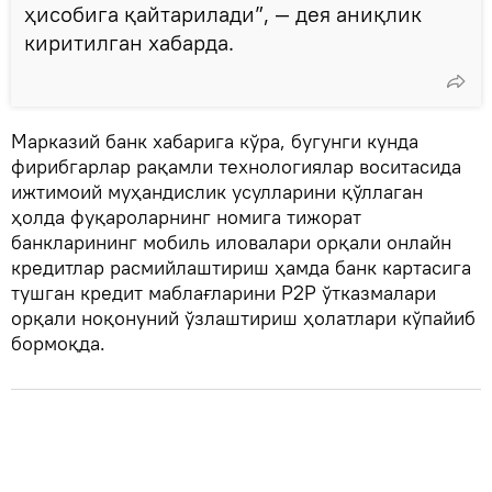
ҳисобига қайтарилади”, — дея аниқлик
киритилган хабарда.
Марказий банк хабарига кўра, бугунги кунда
фирибгарлар рақамли технологиялар воситасида
ижтимоий муҳандислик усулларини қўллаган
ҳолда фуқароларнинг номига тижорат
банкларининг мобиль иловалари орқали онлайн
кредитлар расмийлаштириш ҳамда банк картасига
тушган кредит маблағларини P2P ўтказмалари
орқали ноқонуний ўзлаштириш ҳолатлари кўпайиб
бормоқда.