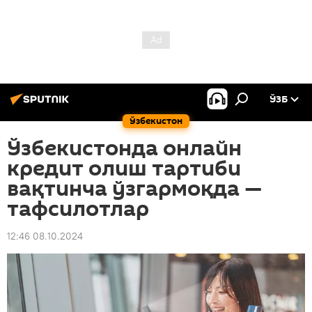
ЎЗБ
Ўзбекистон
Ўзбекистонда онлайн
кредит олиш тартиби
вақтинча ўзгармоқда —
тафсилотлар
12:46 08.10.2024