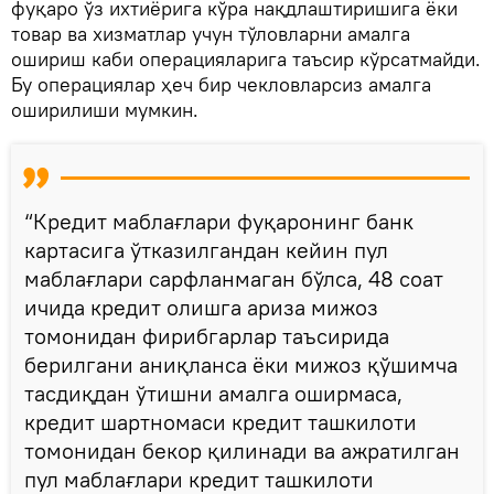
фуқаро ўз ихтиёрига кўра нақдлаштиришига ёки
товар ва хизматлар учун тўловларни амалга
ошириш каби операцияларига таъсир кўрсатмайди.
Бу операциялар ҳеч бир чекловларсиз амалга
оширилиши мумкин.
“Кредит маблағлари фуқаронинг банк
картасига ўтказилгандан кейин пул
маблағлари сарфланмаган бўлса, 48 соат
ичида кредит олишга ариза мижоз
томонидан фирибгарлар таъсирида
берилгани аниқланса ёки мижоз қўшимча
тасдиқдан ўтишни амалга оширмаса,
кредит шартномаси кредит ташкилоти
томонидан бекор қилинади ва ажратилган
пул маблағлари кредит ташкилоти