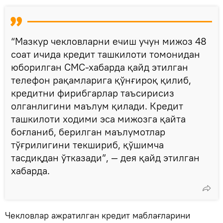
“Мазкур чекловларни ечиш учун мижоз 48
соат ичида кредит ташкилоти томонидан
юборилган СМС-хабарда қайд этилган
телефон рақамларига қўнғироқ қилиб,
кредитни фирибгарлар таъсирисиз
олганлигини маълум қилади. Кредит
ташкилоти ходими эса мижозга қайта
боғланиб, берилган маълумотлар
тўғрилигини текшириб, қўшимча
тасдиқдан ўтказади”, — дея қайд этилган
хабарда.
Чекловлар ажратилган кредит маблағларини