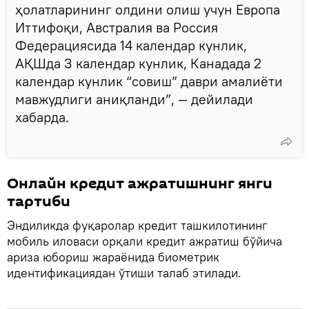
ҳолатларининг олдини олиш учун Европа
Иттифоқи, Австралия ва Россия
Федерациясида 14 календар кунлик,
АҚШда 3 календар кунлик, Канадада 2
календар кунлик “совиш” даври амалиёти
мавжудлиги аниқланди”, — дейилади
хабарда.
Онлайн кредит ажратишнинг янги
тартиби
Эндиликда фуқаролар кредит ташкилотининг
мобиль иловаси орқали кредит ажратиш бўйича
ариза юбориш жараёнида биометрик
идентификациядан ўтиши талаб этилади.