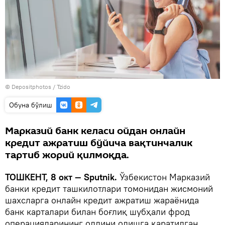
© Depositphotos / Tzido
Oбуна бўлиш
Марказий банк келаси ойдан онлайн
кредит ажратиш бўйича вақтинчалик
тартиб жорий қилмоқда.
TOШКЕНТ, 8 окт — Sputnik.
Ўзбекистон Марказий
банки кредит ташкилотлари томонидан жисмоний
шахсларга онлайн кредит ажратиш жараёнида
банк карталари билан боғлиқ шубҳали фрод
операцияларининг олдини олишга қаратилган