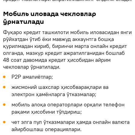
Мобиль иловада чекловлар
ўрнатилади
Фуқаро кредит ташкилоти мобиль иловасидан янги
рўйхатдан ўтиб ёки мавжуд аккаунтга бошқа
қурилмадан кириб, биринчи марта онлайн кредит
олганда, мазкур кредит ажратилганидан бошлаб
48 соат давомида кредит ҳисобидан айрим
чекловлар ўрнатилади.
P2P амалиётлар;
жисмоний шахслар ҳисобварақлари ва
электрон ҳамёнларга ўтказмалар;
мобиль алоқа операторлари орқали телефон
рақами ҳисобини тўлдириш;
чет элга пул ўтказмалари ҳамда онлайн валюта
айирбошлаш операциялари.