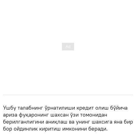
Ушбу талабнинг ўрнатилиши кредит олиш бўйича
ариза фуқаронинг шахсан ўзи томонидан
берилганлигини аниқлаш ва унинг шахсига яна бир
бор ойдинлик киритиш имконини беради.