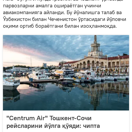
парвозларни амалга ошираётган учинчи
авиакомпанияга айланди. Бу йўналишга талаб ва
Ўзбекистон билан Чеченистон ўртасидаги йўловчи
оқими ортиб бораётгани билан изоҳланмоқда.
"Centrum Air" Тошкент-Сочи
рейсларини йўлга қўяди: чипта