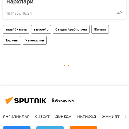
нархлари
16 Март, 16:24
авиайўналиш
авиарейс
Саудия Арабистони
Жамият
Тошкент
Чеченистон
Ўзбекистон
ЯНГИЛИКЛАР
СИЁСАТ
ДУНЁДА
ИҚТИСОД
ЖАМИЯТ
М