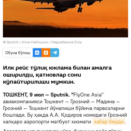
© Sputnik / Илья Наймушин
/
Медиабанкка ўтиш
Oбуна бўлиш
Илк рейс тўлиқ юклама билан амалга
оширилди, қатновлар сони
кўпайтирилиши мумкин.
ТОШКЕНТ, 9 июл — Sputnik. "
FlyOne Asia"
авиакомпанияси Тошкент — Грозний — Мадина —
Грозний — Тошкент йўналиши бўйича парвозларни
бошлади. Бу ҳақда А.А. Қодиров номидаги Грозний
халқаро аэропорти матбуот хизмати
хабар берди
.