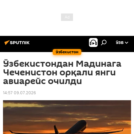
ЎЗБ
Ўзбекистон
Ўзбекистондан Мадинага
Чеченистон орқали янги
авиарейс очилди
14:57 09.07.2026