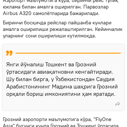
Аэропорт маълумотига кўра, биринчи рейс тўлиқ
юклама билан амалга оширилган. Парвозлар
Airbus A320 самолётларида бажарилади.
Биринчи босқичда рейслар пайшанба кунлари
амалга оширилиши режалаштирилган. Кейинчалик
уларнинг сони оширилиши кутилмоқда.
Янги йўналиш Тошкент ва Грозний
ўртасидаги авиақатновни кенгайтиради.
Шу билан бирга, у Ўзбекистондан Саудия
Арабистонининг Мадина шаҳрига Грозний
орқали бориш имкониятини ҳам яратади.
Грозний аэропорти маълумотига кўра, "FlyOne
Asia" бугунги кунда Грозний ва Тошкент ўртасида