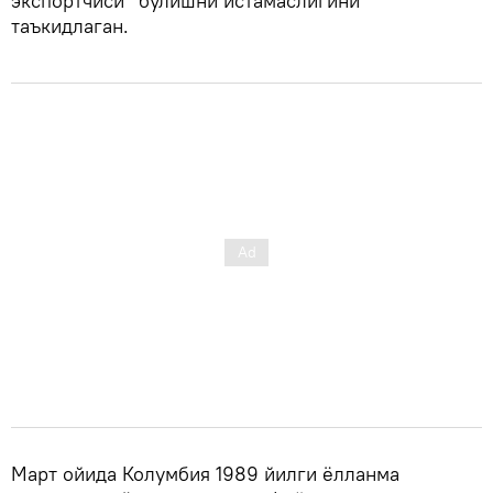
экспортчиси” бўлишни истамаслигини
таъкидлаган.
Март ойида Колумбия 1989 йилги ёлланма