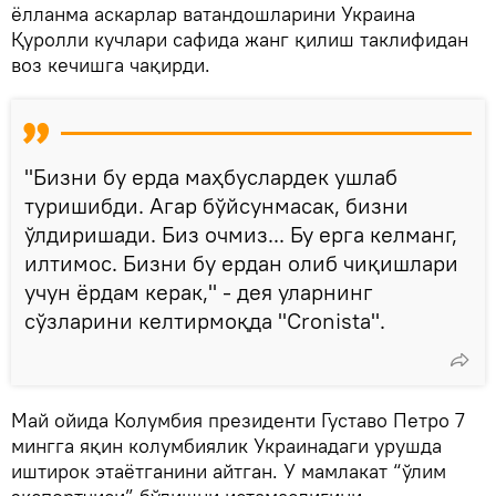
ёлланма аскарлар ватандошларини Украина
Қуролли кучлари сафида жанг қилиш таклифидан
воз кечишга чақирди.
"Бизни бу ерда маҳбуслардек ушлаб
туришибди. Агар бўйсунмасак, бизни
ўлдиришади. Биз очмиз... Бу ерга келманг,
илтимос. Бизни бу ердан олиб чиқишлари
учун ёрдам керак," - дея уларнинг
сўзларини келтирмоқда "Cronista".
Май ойида Колумбия президенти Густаво Петро 7
мингга яқин колумбиялик Украинадаги урушда
иштирок этаётганини айтган. У мамлакат “ўлим