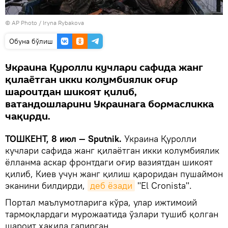
© AP Photo / Iryna Rybakova
Oбуна бўлиш
Украина Қуролли кучлари сафида жанг
қилаётган икки колумбиялик оғир
шароитдан шикоят қилиб,
ватандошларини Украинага бормасликка
чақирди.
ТОШКЕНТ, 8 июл — Sputnik.
Украина Қуролли
кучлари сафида жанг қилаётган икки колумбиялик
ёлланма аскар фронтдаги оғир вазиятдан шикоят
қилиб, Киев учун жанг қилиш қароридан пушаймон
эканини билдирди,
деб ёзади
"El Cronista".
Портал маълумотларига кўра, улар ижтимоий
тармоқлардаги мурожаатида ўзлари тушиб қолган
шароит ҳақида гапирган.