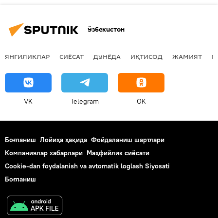
Ўзбекистон
ЯНГИЛИКЛАР
СИЁСАТ
ДУНЁДА
ИҚТИСОД
ЖАМИЯТ
М
VK
Telegram
OK
Боғланиш
Лойиҳа ҳақида
Фойдаланиш шартлари
Компаниялар хабарлари
Маҳфийлик сиёсати
Cookie-dan foydalanish va avtomatik loglash Siyosati
Боғланиш