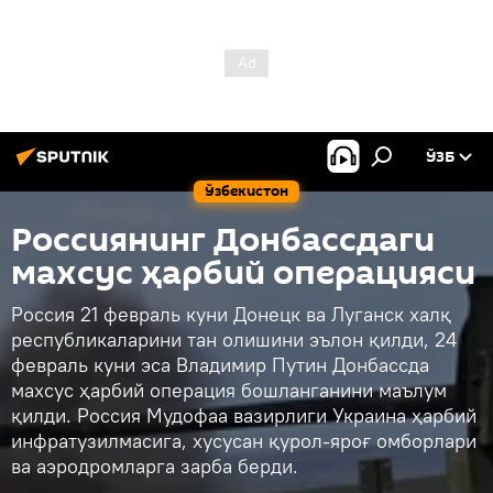
ЎЗБ
Ўзбекистон
Россиянинг Донбассдаги
махсус ҳарбий операцияси
Россия 21 февраль куни Донецк ва Луганск халқ
республикаларини тан олишини эълон қилди, 24
февраль куни эса Владимир Путин Донбассда
махсус ҳарбий операция бошланганини маълум
қилди. Россия Мудофаа вазирлиги Украина ҳарбий
инфратузилмасига, хусусан қурол-яроғ омборлари
ва аэродромларга зарба берди.