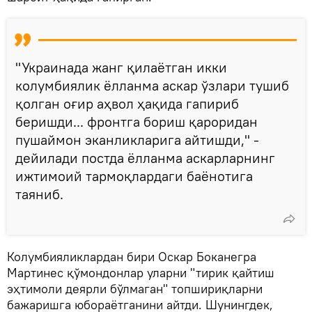
"Украинада жанг қилаётган икки
колумбиялик ёлланма аскар ўзлари тушиб
қолган оғир аҳвол ҳақида гапириб
беришди... фронтга бориш қароридан
пушаймон эканликларига айтишди," -
дейилади постда ёлланма аскарларнинг
ижтимоий тармоқлардаги баёнотига
таяниб.
Колумбияликлардан бири Оскар Боканегра
Мартинес қўмондонлар уларни "тирик қайтиш
эҳтимоли деярли бўлмаган" топшириқларни
бажаришга юбораётганини айтди. Шунингдек,