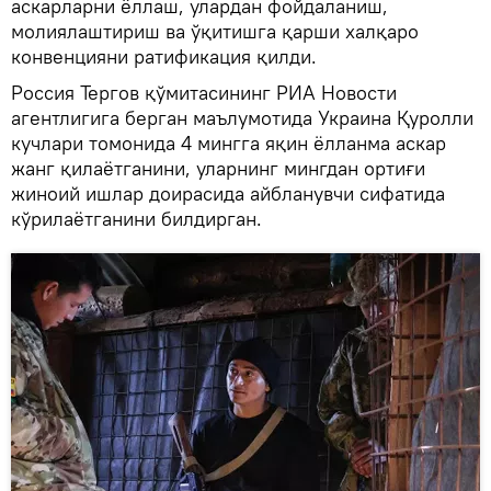
аскарларни ёллаш, улардан фойдаланиш,
молиялаштириш ва ўқитишга қарши халқаро
конвенцияни ратификация қилди.
Россия Тергов қўмитасининг РИА Новости
агентлигига берган маълумотида Украина Қуролли
кучлари томонида 4 мингга яқин ёлланма аскар
жанг қилаётганини, уларнинг мингдан ортиғи
жиноий ишлар доирасида айбланувчи сифатида
кўрилаётганини билдирган.