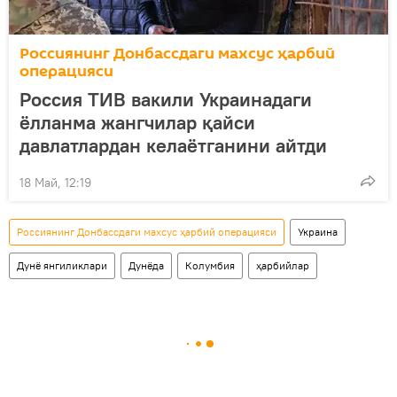
Россиянинг Донбассдаги махсус ҳарбий
операцияси
Россия ТИВ вакили Украинадаги
ёлланма жангчилар қайси
давлатлардан келаётганини айтди
18 Май, 12:19
Россиянинг Донбассдаги махсус ҳарбий операцияси
Украина
Дунё янгиликлари
Дунёда
Колумбия
ҳарбийлар