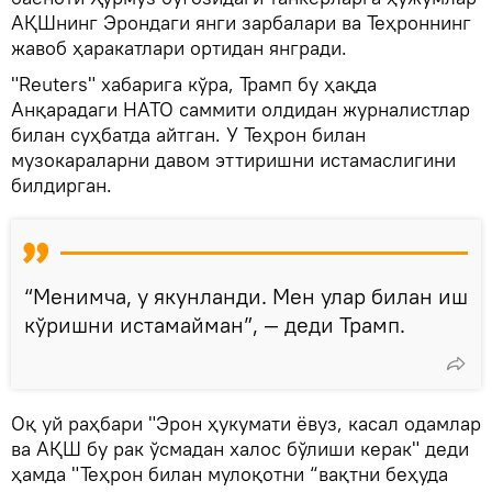
АҚШнинг Эрондаги янги зарбалари ва Теҳроннинг
жавоб ҳаракатлари ортидан янгради.
"Reuters" хабарига кўра, Трамп бу ҳақда
Анқарадаги НАТО саммити олдидан журналистлар
билан суҳбатда айтган. У Теҳрон билан
музокараларни давом эттиришни истамаслигини
билдирган.
“Менимча, у якунланди. Мен улар билан иш
кўришни истамайман”, — деди Трамп.
Оқ уй раҳбари "Эрон ҳукумати ёвуз, касал одамлар
ва АҚШ бу рак ўсмадан халос бўлиши керак" деди
ҳамда "Теҳрон билан мулоқотни “вақтни беҳуда