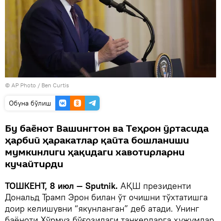
© AP Photo / Ben Curtis
Oбуна бўлиш
Бу баёнот Вашингтон ва Теҳрон ўртасида
ҳарбий ҳаракатлар қайта бошланиши
мумкинлиги ҳақидаги хавотирларни
кучайтирди
ТОШКЕНТ, 8 июл — Sputnik.
АҚШ президенти
Дональд Трамп Эрон билан ўт очишни тўхтатишга
доир келишувни “якунланган” деб атади. Унинг
баёноти Ҳўрмуз бўғозидаги танкерларга ҳужумлар