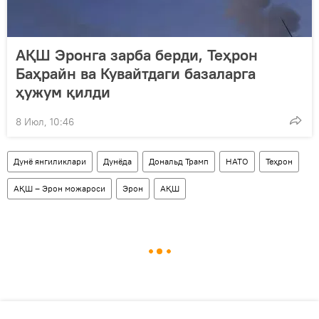
АҚШ Эронга зарба берди, Теҳрон
Баҳрайн ва Кувайтдаги базаларга
ҳужум қилди
8 Июл, 10:46
Дунё янгиликлари
Дунёда
Дональд Трамп
НАТО
Теҳрон
АҚШ – Эрон можароси
Эрон
АҚШ