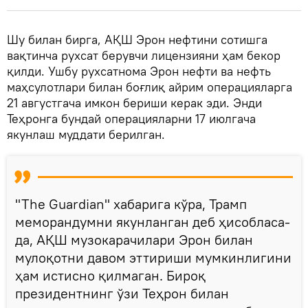
Шу билан бирга, АҚШ Эрон нефтини сотишга
вақтинча рухсат берувчи лицензияни ҳам бекор
қилди. Ушбу рухсатнома Эрон нефти ва нефть
маҳсулотлари билан боғлиқ айрим операцияларга
21 августгача имкон бериши керак эди. Энди
Теҳронга бундай операцияларни 17 июлгача
якунлаш муддати берилган.
"The Guardian" хабарига кўра, Трамп
меморандумни якунланган деб ҳисобласа-
да, АҚШ музокарачилари Эрон билан
мулоқотни давом эттириши мумкинлигини
ҳам истисно қилмаган. Бироқ
президентнинг ўзи Теҳрон билан