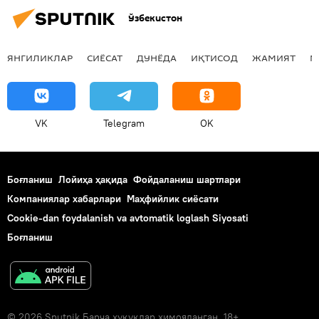
Ўзбекистон
ЯНГИЛИКЛАР
СИЁСАТ
ДУНЁДА
ИҚТИСОД
ЖАМИЯТ
М
VK
Telegram
OK
Боғланиш
Лойиҳа ҳақида
Фойдаланиш шартлари
Компаниялар хабарлари
Маҳфийлик сиёсати
Cookie-dan foydalanish va avtomatik loglash Siyosati
Боғланиш
© 2026 Sputnik Барча ҳуқуқлар ҳимояланган. 18+