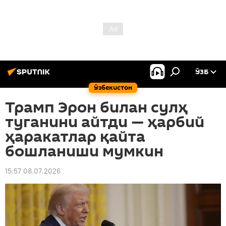
ЎЗБ
Ўзбекистон
Трамп Эрон билан сулҳ
туганини айтди — ҳарбий
ҳаракатлар қайта
бошланиши мумкин
15:57 08.07.2026