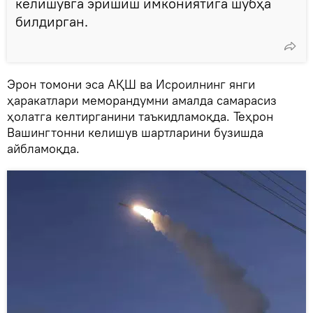
келишувга эришиш имкониятига шубҳа
билдирган.
Эрон томони эса АҚШ ва Исроилнинг янги
ҳаракатлари меморандумни амалда самарасиз
ҳолатга келтирганини таъкидламоқда. Теҳрон
Вашингтонни келишув шартларини бузишда
айбламоқда.