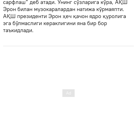
сарфлаш” деб атади. Унинг сўзларига кўра, АҚШ
Эрон билан музокаралардан натижа кўрмаяпти.
АҚШ президенти Эрон ҳеч қачон ядро қуролига
эга бўлмаслиги кераклигини яна бир бор
таъкидлади.