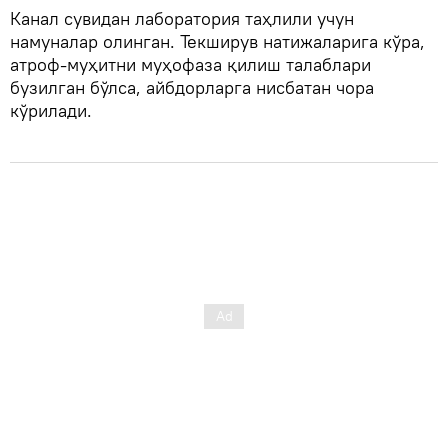
Канал сувидан лаборатория таҳлили учун
намуналар олинган. Текширув натижаларига кўра,
атроф-муҳитни муҳофаза қилиш талаблари
бузилган бўлса, айбдорларга нисбатан чора
кўрилади.