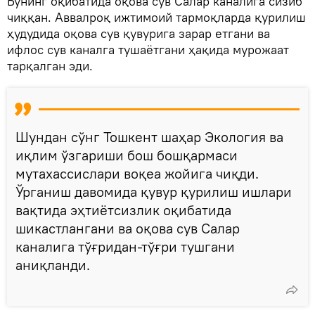
Бунинг оқибатида оқова сув Салар каналига сизиб
чиққан. Аввалроқ ижтимоий тармоқларда қурилиш
ҳудудида оқова сув қувурига зарар етгани ва
ифлос сув каналга тушаётгани ҳақида мурожаат
тарқалган эди.
Шундан сўнг Тошкент шаҳар Экология ва
иқлим ўзгариши бош бошқармаси
мутахассислари воқеа жойига чиқди.
Ўрганиш давомида қувур қурилиш ишлари
вақтида эҳтиётсизлик оқибатида
шикастлангани ва оқова сув Салар
каналига тўғридан-тўғри тушгани
аниқланди.