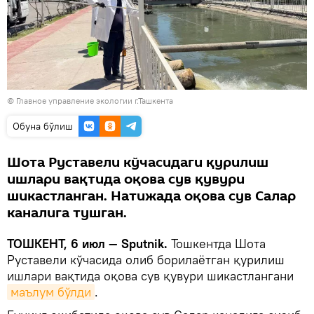
© Главное управление экологии г.Ташкента
Oбуна бўлиш
Шота Руставели кўчасидаги қурилиш
ишлари вақтида оқова сув қувури
шикастланган. Натижада оқова сув Салар
каналига тушган.
ТОШКЕНТ, 6 июл — Sputnik.
Тошкентда Шота
Руставели кўчасида олиб борилаётган қурилиш
ишлари вақтида оқова сув қувури шикастлангани
маълум бўлди
.