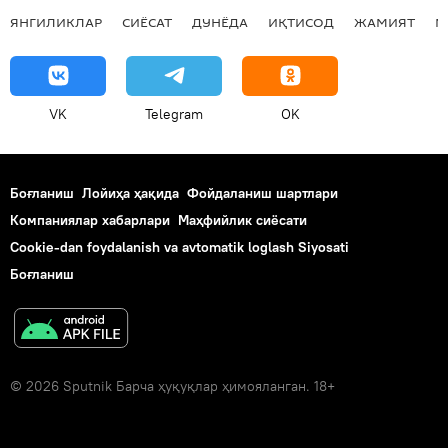
ЯНГИЛИКЛАР
СИЁСАТ
ДУНЁДА
ИҚТИСОД
ЖАМИЯТ
М
VK
Telegram
OK
Боғланиш
Лойиҳа ҳақида
Фойдаланиш шартлари
Компаниялар хабарлари
Маҳфийлик сиёсати
Cookie-dan foydalanish va avtomatik loglash Siyosati
Боғланиш
© 2026 Sputnik Барча ҳуқуқлар ҳимояланган. 18+