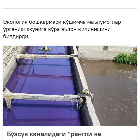
Экология бошқармаси қўшимча маълумотлар
ўрганиш якунига кўра эълон қилинишини
билдирди.
Бўзсув каналидаги “рангли ва