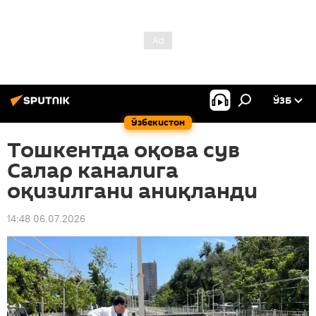
ЎЗБ
Ўзбекистон
Тошкентда оқова сув
Салар каналига
оқизилгани аниқланди
14:48 06.07.2026