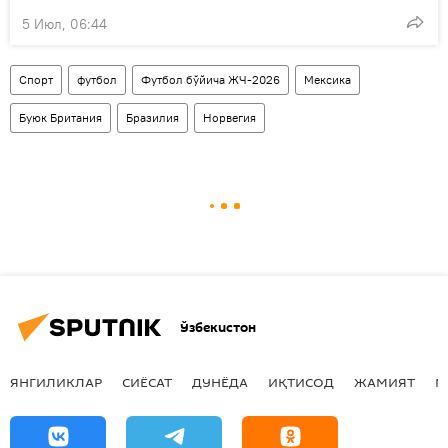
5 Июл, 06:44
Спорт
футбол
Футбол бўйича ЖЧ-2026
Мексика
Буюк Британия
Бразилия
Норвегия
Ўзбекистон
ЯНГИЛИКЛАР
СИЁСАТ
ДУНЁДА
ИҚТИСОД
ЖАМИЯТ
М