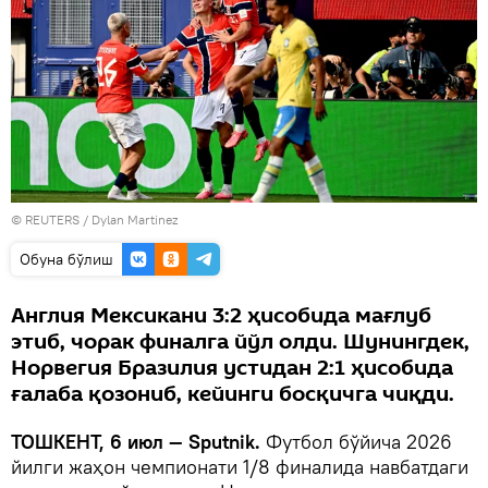
© REUTERS / Dylan Martinez
Oбуна бўлиш
Англия Мексикани 3:2 ҳисобида мағлуб
этиб, чорак финалга йўл олди. Шунингдек,
Норвегия Бразилия устидан 2:1 ҳисобида
ғалаба қозониб, кейинги босқичга чиқди.
ТОШКЕНТ, 6 июл — Sputnik.
Футбол бўйича 2026
йилги жаҳон чемпионати 1/8 финалида навбатдаги