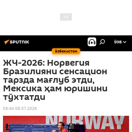
ЎЗБ
Ўзбекистон
ЖЧ-2026: Норвегия
Бразилияни сенсацион
тарзда мағлуб этди,
Мексика ҳам юришини
тўхтатди
06:44 06.07.2026