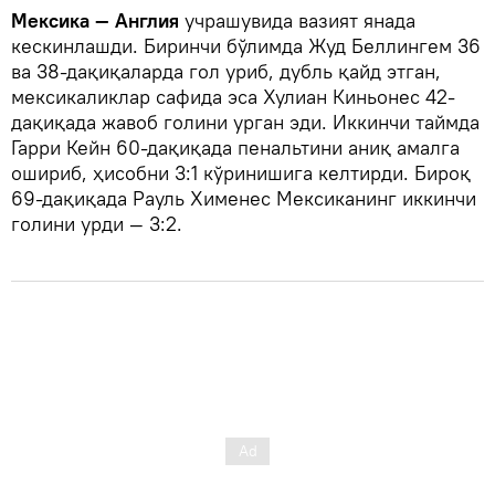
Мексика — Англия
учрашувида вазият янада
кескинлашди. Биринчи бўлимда Жуд Беллингем 36
ва 38-дақиқаларда гол уриб, дубль қайд этган,
мексикаликлар сафида эса Хулиан Киньонес 42-
дақиқада жавоб голини урган эди. Иккинчи таймда
Гарри Кейн 60-дақиқада пенальтини аниқ амалга
ошириб, ҳисобни 3:1 кўринишига келтирди. Бироқ
69-дақиқада Рауль Хименес Мексиканинг иккинчи
голини урди — 3:2.