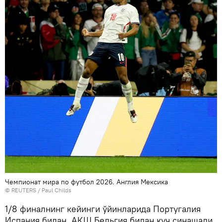
Чемпионат мира по футбол 2026. Англия Мексика
© REUTERS / Paul Childs
1/8 финалнинг кейинги ўйинларида Португалия
Испания билан, АҚШ Бельгия билан куч синашади.