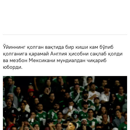
Ўйиннинг қолган вақтида бир киши кам бўлиб
қолганига қарамай Англия ҳисобни сақлаб қолди
ва мезбон Мексикани мундиалдан чиқариб
юборди.