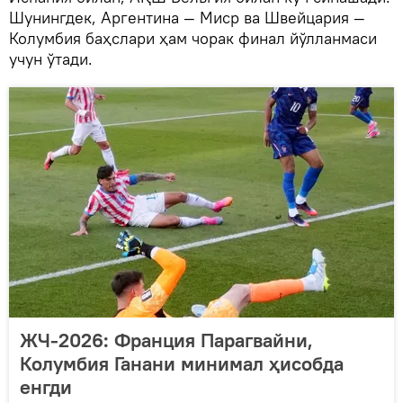
Шунингдек, Аргентина — Миср ва Швейцария —
Колумбия баҳслари ҳам чорак финал йўлланмаси
учун ўтади.
ЖЧ-2026: Франция Парагвайни,
Колумбия Ганани минимал ҳисобда
енгди