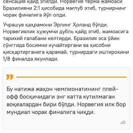
сенсация қайд этилди. Норвегия терма жамоаси
Бразилияни 2:1 ҳисобида мағлуб этиб, турнирнинг
чорак финалига йўл олди.
Учрашув қаҳрамони Эрлинг Ҳоланд бўлди.
Норвегиялик ҳужумчи дубль қайд этиб, жамоасига
тарихий ғалабани келтирди. Бразилия эса ўйин
сўнггида босимни кучайтиргани ва ҳисобни
қисқартирганига қарамай, турнирдаги иштирокини
1/8 финалда якунлади.
Бу натижа жаҳон чемпионатининг плей-
офф босқичидаги энг катта кутилмаган
воқеалардан бири бўлди. Норвегия илк бор
мундиал чорак финалига чиқди.