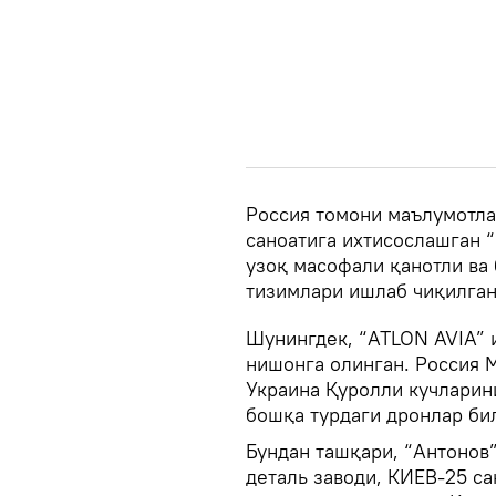
Россия томони маълумотла
саноатига ихтисослашган 
узоқ масофали қанотли ва
тизимлари ишлаб чиқилган
Шунингдек, “ATLON AVIA”
нишонга олинган. Россия 
Украина Қуролли кучларин
бошқа турдаги дронлар би
Бундан ташқари, “Антонов”
деталь заводи, КИЕВ-25 с