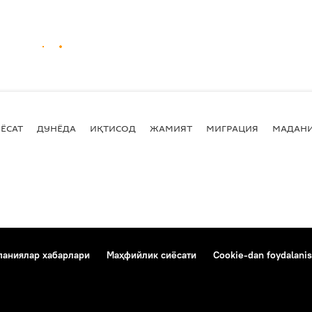
ЁСАТ
ДУНЁДА
ИҚТИСОД
ЖАМИЯТ
МИГРАЦИЯ
МАДАН
аниялар хабарлари
Маҳфийлик сиёсати
Cookie-dan foydalanis