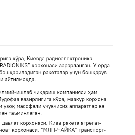
рига кўра, Киевда радиоэлектроника
“RADIONIKS” корхонаси зарарланган. У ерда
 бошқариладиган ракеталар учун бошқарув
и айтилмоқда.
 илмий-ишлаб чиқариш компанияси ҳам
Мудофаа вазирлигига кўра, мазкур корхона
и узоқ масофали учувчисиз аппаратлар ва
лан таъминлаган.
 давлат корхонаси, Киев ракета агрегат-
аноат корхонаси, “МЛП-ЧАЙКА” транспорт-