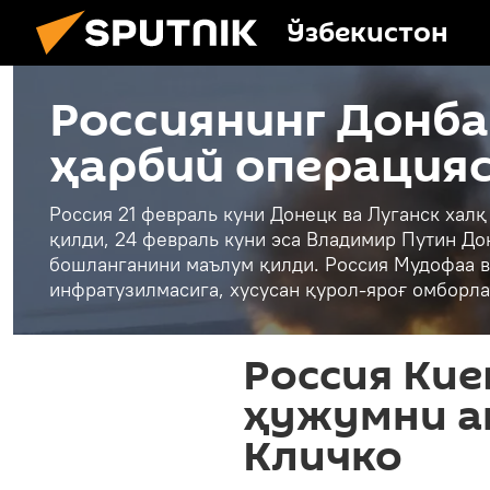
Ўзбекистон
Россиянинг Донба
ҳарбий операция
Россия 21 февраль куни Донецк ва Луганск хал
қилди, 24 февраль куни эса Владимир Путин До
бошланганини маълум қилди. Россия Мудофаа в
инфратузилмасига, хусусан қурол-яроғ омборла
Россия Кие
ҳужумни а
Кличко