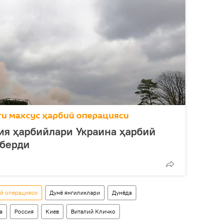
ги махсус ҳарбий операцияси
ия ҳарбийлари Украина ҳарбий
 берди
ий операцияси
Дунё янгиликлари
Дунёда
а
Россия
Киев
Виталий Кличко