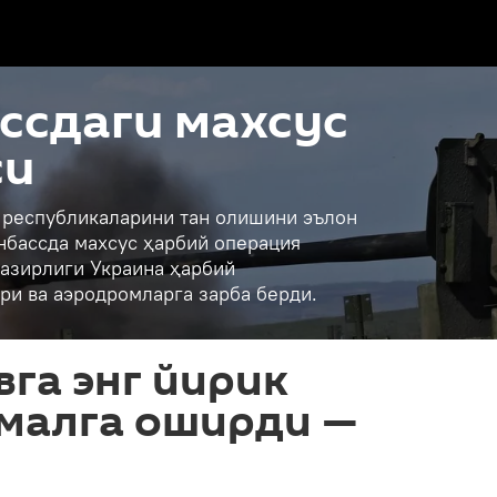
ссдаги махсус
си
қ республикаларини тан олишини эълон
нбассда махсус ҳарбий операция
азирлиги Украина ҳарбий
ри ва аэродромларга зарба берди.
вга энг йирик
малга оширди —