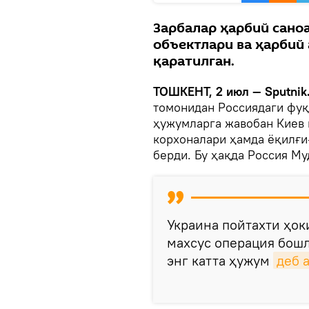
Зарбалар ҳарбий саноа
объектлари ва ҳарбий
қаратилган.
ТОШКЕНТ, 2 июл — Sputnik
томонидан Россиядаги фу
ҳужумларга жавобан Киев 
корхоналари ҳамда ёқилғи
берди. Бу ҳақда Россия М
Украина пойтахти ҳо
махсус операция бош
энг катта ҳужум
деб 