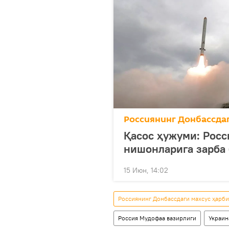
Россиянинг Донбассда
Қасос ҳужуми: Росс
нишонларига зарба
15 Июн, 14:02
Россиянинг Донбассдаги махсус ҳарб
Россия Мудофаа вазирлиги
Украин