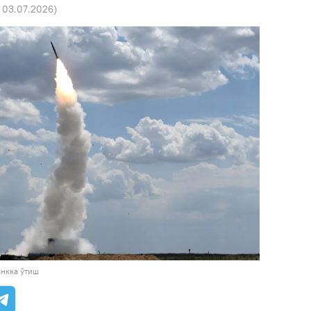
5 03.07.2026
)
нкка ўтиш