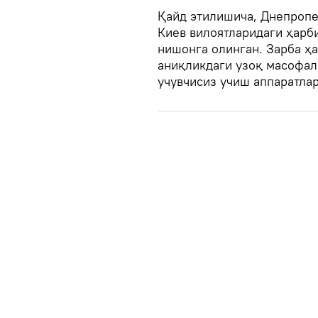
Қайд этилишича, Днепропет
Киев вилоятларидаги ҳарб
нишонга олинган. Зарба ҳ
аниқликдаги узоқ масофал
учувчисиз учиш аппаратла