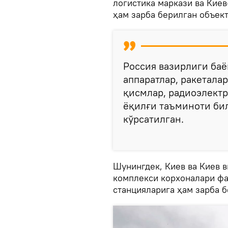
логистика маркази ва Кие
ҳам зарба берилган объект
Россия вазирлиги баё
аппаратлар, ракеталар
қисмлар, радиоэлектр
ёқилғи таъминоти би
кўрсатилган.
Шунингдек, Киев ва Киев 
комплекси корхоналари фа
станцияларига ҳам зарба 