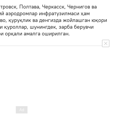
ровск, Полтава, Черкасск, Чернигов ва
ий аэродромлар инфратузилмаси ҳам
аво, қуруқлик ва денгизда жойлашган юқори
и қуроллар, шунингдек, зарба берувчи
ри орқали амалга оширилган.