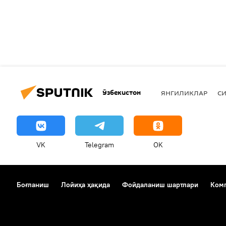
Ўзбекистон
ЯНГИЛИКЛАР
СИ
VK
Telegram
OK
Боғланиш
Лойиҳа ҳақида
Фойдаланиш шартлари
Комп