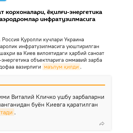
т корхоналари, ёқилғи-энергетика
 аэродромлар инфратузилмасига
.
Россия Қуролли кучлари Украина
қаролик инфратузилмасига уюштирилган
шаҳри ва Киев вилоятидаги ҳарбий саноат
-энергетика объектларига оммавий зарба
удофаа вазирлиги
маълум қилди
.
кими Виталий Кличко ушбу зарбаларни
ланганидан буён Киевга қаратилган
атади
.