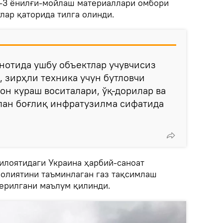
в-3 ёнилғи-мойлаш материаллари омбори
лар қаторида тилга олинди.
нотида ушбу объектлар учувчисиз
, зирҳли техника учун бутловчи
он кураш воситалари, ўқ-дорилар ва
лан боғлиқ инфратузилма сифатида
вилоятидаги Украина ҳарбий-саноат
олиятини таъминлаган газ тақсимлаш
берилгани маълум қилинди.