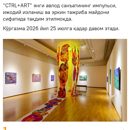
“CTRL+ART” янги авлод санъатининг импульси,
ижодий изланиш ва эркин тажриба майдони
сифатида тақдим этилмоқда.
Кўргазма 2026 йил 25 июлга қадар давом этади.
1