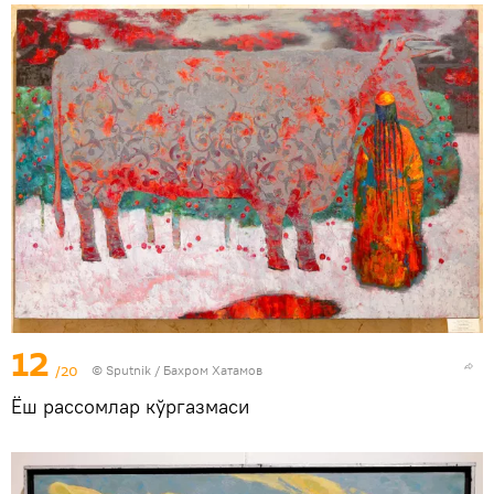
12
/20
© Sputnik / Бахром Хатамов
Ёш рассомлар кўргазмаси