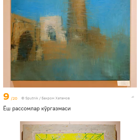
9
/20
© Sputnik / Бахром Хатамов
Ёш рассомлар кўргазмаси