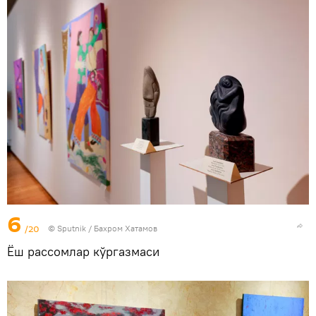
6
/20
© Sputnik / Бахром Хатамов
Ёш рассомлар кўргазмаси