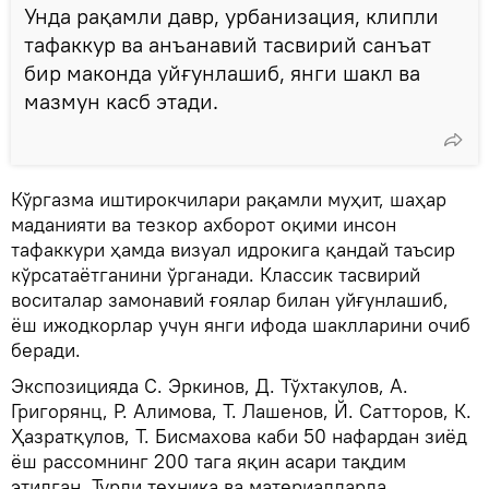
Унда рақамли давр, урбанизация, клипли
тафаккур ва анъанавий тасвирий санъат
бир маконда уйғунлашиб, янги шакл ва
мазмун касб этади.
Кўргазма иштирокчилари рақамли муҳит, шаҳар
маданияти ва тезкор ахборот оқими инсон
тафаккури ҳамда визуал идрокига қандай таъсир
кўрсатаётганини ўрганади. Классик тасвирий
воситалар замонавий ғоялар билан уйғунлашиб,
ёш ижодкорлар учун янги ифода шаклларини очиб
беради.
Экспозицияда С. Эркинов, Д. Тўхтакулов, А.
Григорянц, Р. Алимова, Т. Лашенов, Й. Сатторов, К.
Ҳазратқулов, Т. Бисмахова каби 50 нафардан зиёд
ёш рассомнинг 200 тага яқин асари тақдим
этилган. Турли техника ва материалларда