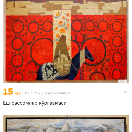
15
/20
© Sputnik / Бахром Хатамов
Ёш рассомлар кўргазмаси