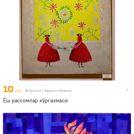
10
/20
© Sputnik / Бахром Хатамов
Ёш рассомлар кўргазмаси