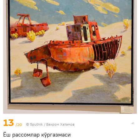
13
/20
© Sputnik / Бахром Хатамов
Ёш рассомлар кўргазмаси