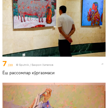
7
/20
© Sputnik / Бахром Хатамов
Ёш рассомлар кўргазмаси