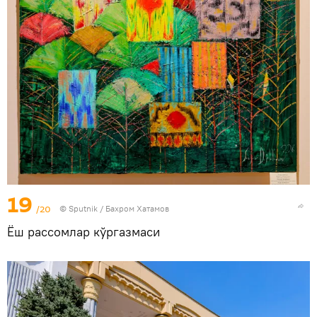
19
/20
© Sputnik / Бахром Хатамов
Ёш рассомлар кўргазмаси