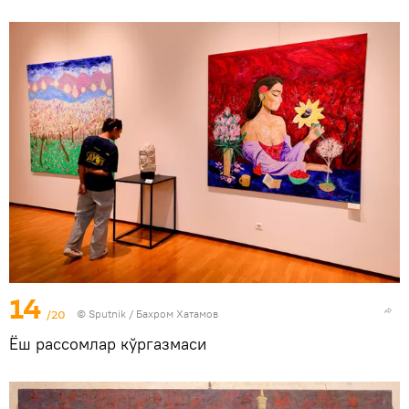
14
/20
© Sputnik / Бахром Хатамов
Ёш рассомлар кўргазмаси