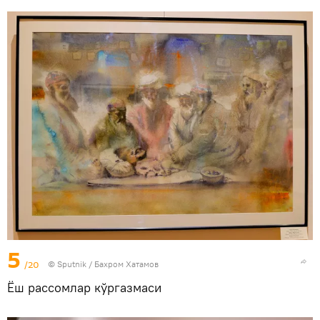
5
/20
© Sputnik / Бахром Хатамов
Ёш рассомлар кўргазмаси