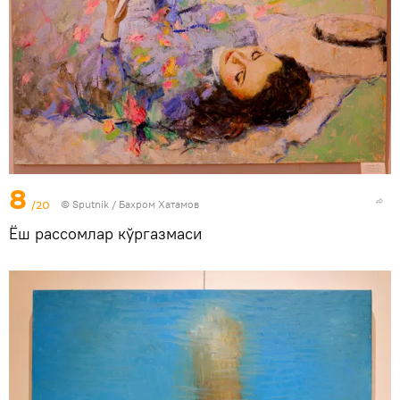
8
/20
© Sputnik / Бахром Хатамов
Ёш рассомлар кўргазмаси