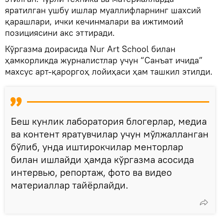
яратилган ушбу ишлар муаллифларнинг шахсий
қарашлари, ички кечинмалари ва ижтимоий
позициясини акс эттиради.
Кўргазма доирасида Nur Art School билан
ҳамкорликда журналистлар учун “Санъат ичида”
махсус арт-қароргоҳ лойиҳаси ҳам ташкил этилди.
Беш кунлик лаборатория блогерлар, медиа
ва контент яратувчилар учун мўлжалланган
бўлиб, унда иштирокчилар менторлар
билан ишлайди ҳамда кўргазма асосида
интервью, репортаж, фото ва видео
материаллар тайёрлайди.