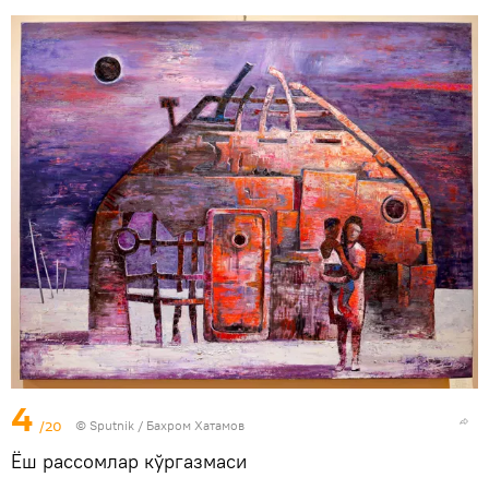
4
/20
© Sputnik / Бахром Хатамов
Ёш рассомлар кўргазмаси