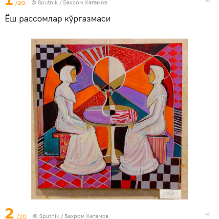
/20
© Sputnik / Бахром Хатамов
Ёш рассомлар кўргазмаси
2
/20
© Sputnik / Бахром Хатамов