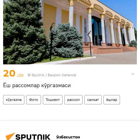
20
/20
© Sputnik / Бахром Хатамов
Ёш рассомлар кўргазмаси
кўргазма
Фото
Тошкент
рассом
санъат
ёшлар
Ўзбекистон