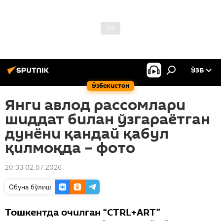
ЎЗБ
Ўзбекистон
Янги авлод рассомлари
шиддат билан ўзгараётган
дунёни қандай қабул
қилмоқда – фото
20:33 02.07.2026
Oбуна бўлиш
Тошкентда очилган “CTRL+ART”