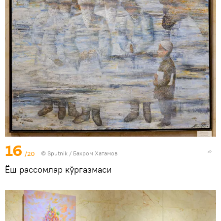
16
/20
© Sputnik / Бахром Хатамов
Ёш рассомлар кўргазмаси