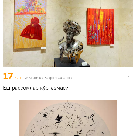
17
/20
© Sputnik / Бахром Хатамов
Ёш рассомлар кўргазмаси