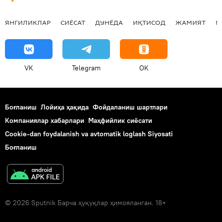
ЯНГИЛИКЛАР
СИЁСАТ
ДУНЁДА
ИҚТИСОД
ЖАМИЯТ
М
VK
Telegram
OK
Боғланиш
Лойиҳа ҳақида
Фойдаланиш шартлари
Компаниялар хабарлари
Маҳфийлик сиёсати
Cookie-dan foydalanish va avtomatik loglash Siyosati
Боғланиш
© 2026 Sputnik Барча ҳуқуқлар ҳимояланган. 18+