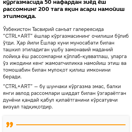
кўргазмасида 50 нафардан зиёд ёш
рассомнинг 200 тага яқин асари намойиш
этилмоқда.
Ўзбекистон Тасвирий санъат галереясида
“CTRL+ART” ёшлар кўргазмасининг очилиши бўлиб
ўтди. Ҳар йили Ёшлар куни муносабати билан
ташкил этиладиган ушбу замонавий маданий
лойиҳа ёш рассомларни қўллаб-қувватлаш, уларга
ўз ижодини кенг жамоатчиликка намойиш этиш ва
томошабин билан мулоқот қилиш имконини
беради.
“CTRL+ART” — бу шунчаки кўргазма эмас, балки
янги авлод рассомлари шиддат билан ўзгараётган
дунёни қандай қабул қилаётганини кўрсатувчи
визуал тадқиқотдир.