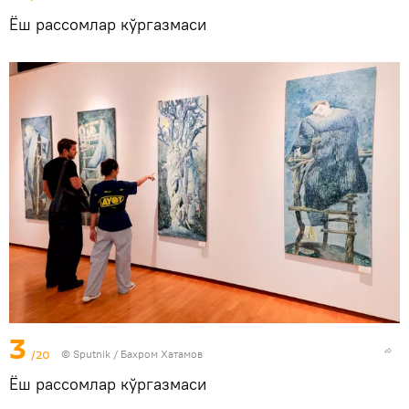
Ёш рассомлар кўргазмаси
3
/20
© Sputnik / Бахром Хатамов
Ёш рассомлар кўргазмаси