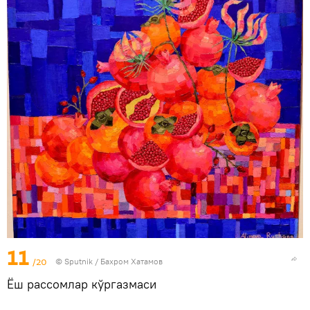
11
/20
© Sputnik / Бахром Хатамов
Ёш рассомлар кўргазмаси