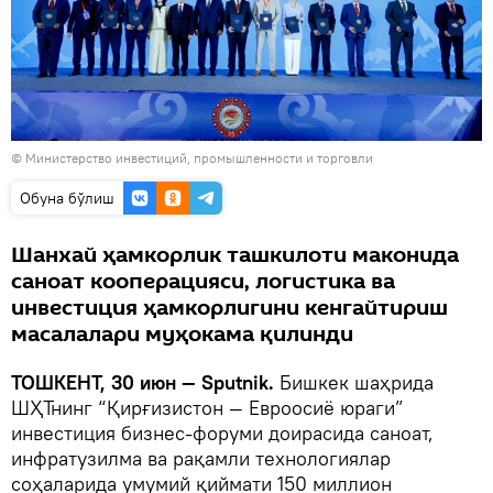
© Министерство инвестиций, промышленности и торговли
Oбуна бўлиш
Шанхай ҳамкорлик ташкилоти маконида
саноат кооперацияси, логистика ва
инвестиция ҳамкорлигини кенгайтириш
масалалари муҳокама қилинди
ТОШКЕНТ, 30 июн — Sputnik.
Бишкек шаҳрида
ШҲТнинг “Қирғизистон — Евроосиё юраги”
инвестиция бизнес-форуми доирасида саноат,
инфратузилма ва рақамли технологиялар
соҳаларида умумий қиймати 150 миллион