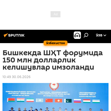
ЎЗБ
Ўзбекистон
Бишкекда ШҲТ форумида
150 млн долларлик
келишувлар имзоланди
10:49 30.06.2026