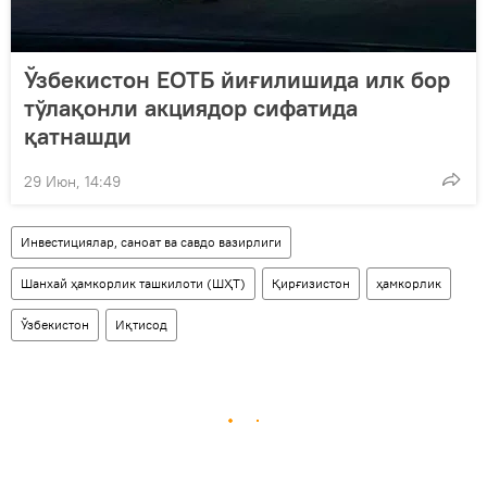
Ўзбекистон ЕОТБ йиғилишида илк бор
тўлақонли акциядор сифатида
қатнашди
29 Июн, 14:49
Инвестициялар, саноат ва савдо вазирлиги
Шанхай ҳамкорлик ташкилоти (ШҲТ)
Қирғизистон
ҳамкорлик
Ўзбекистон
Иқтисод