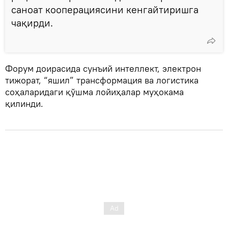
саноат кооперациясини кенгайтиришга
чақирди.
Форум доирасида сунъий интеллект, электрон
тижорат, “яшил” трансформация ва логистика
соҳаларидаги қўшма лойиҳалар муҳокама
қилинди.