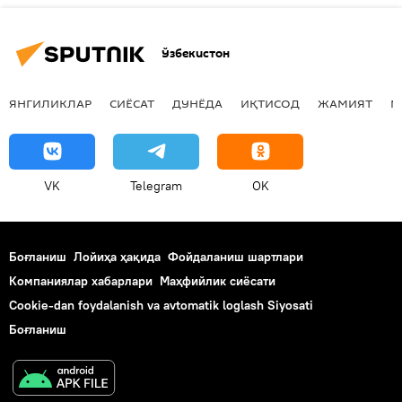
Ўзбекистон
ЯНГИЛИКЛАР
СИЁСАТ
ДУНЁДА
ИҚТИСОД
ЖАМИЯТ
М
VK
Telegram
OK
Боғланиш
Лойиҳа ҳақида
Фойдаланиш шартлари
Компаниялар хабарлари
Маҳфийлик сиёсати
Cookie-dan foydalanish va avtomatik loglash Siyosati
Боғланиш