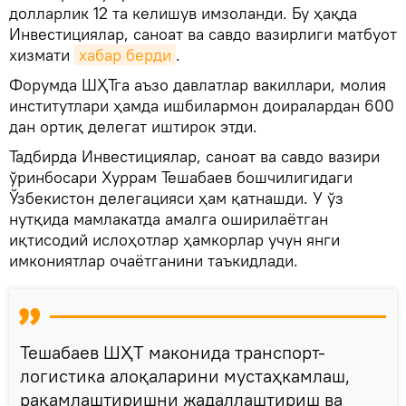
долларлик 12 та келишув имзоланди. Бу ҳақда
Инвестициялар, саноат ва савдо вазирлиги матбуот
хизмати
хабар берди
.
Форумда ШҲТга аъзо давлатлар вакиллари, молия
институтлари ҳамда ишбилармон доиралардан 600
дан ортиқ делегат иштирок этди.
Тадбирда Инвестициялар, саноат ва савдо вазири
ўринбосари Хуррам Тешабаев бошчилигидаги
Ўзбекистон делегацияси ҳам қатнашди. У ўз
нутқида мамлакатда амалга оширилаётган
иқтисодий ислоҳотлар ҳамкорлар учун янги
имкониятлар очаётганини таъкидлади.
Тешабаев ШҲТ маконида транспорт-
логистика алоқаларини мустаҳкамлаш,
рақамлаштиришни жадаллаштириш ва