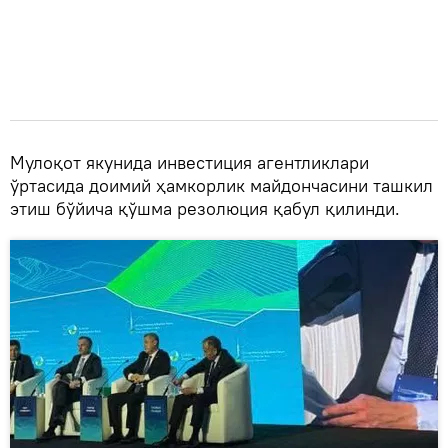
Мулоқот якунида инвестиция агентликлари
ўртасида доимий ҳамкорлик майдончасини ташкил
этиш бўйича қўшма резолюция қабул қилинди.