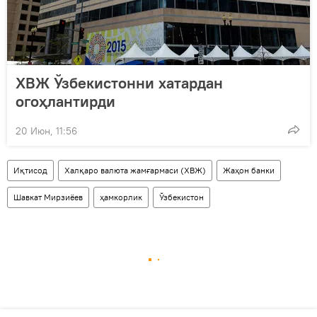
ХВЖ Ўзбекистонни хатардан
огоҳлантирди
20 Июн, 11:56
Иқтисод
Халқаро валюта жамғармаси (ХВЖ)
Жаҳон банки
Шавкат Мирзиёев
ҳамкорлик
Ўзбекистон