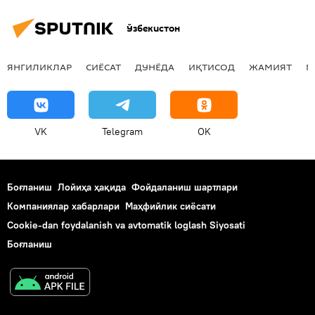
Ўзбекистон
ЯНГИЛИКЛАР
СИЁСАТ
ДУНЁДА
ИҚТИСОД
ЖАМИЯТ
М
VK
Telegram
OK
Боғланиш
Лойиҳа ҳақида
Фойдаланиш шартлари
Компаниялар хабарлари
Маҳфийлик сиёсати
Cookie-dan foydalanish va avtomatik loglash Siyosati
Боғланиш