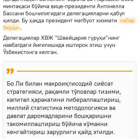
минтақаси бўйича вице-президенти Антонелла
Бассани бошчилигидаги делегацияларни қабул
қилди. Бу ҳақда президент матбуот хизмати
хабар 
берди
.
Делегациялар ХВЖ “Швейцария гуруҳи”нинг
навбатдаги йиғилишида иштирок этиш учун
Ўзбекистонга келган.
Бо Ли билан макроиқтисодий сиёсат
стратегияси, рақамли тўловлар тизими,
капитал ҳаракатини либераллаштириш,
миллий статистика методологияси ва
давлат даромадларини бошқаришни
такомиллаштириш бўйича кўмакни
кенгайтириш зарурлиги қайд этилди.