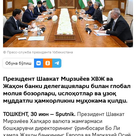
© Пресс-служба президента Узбекистана
Oбуна бўлиш
Президент Шавкат Мирзиёев ХВЖ ва
Жаҳон банки делегациялари билан глобал
молия бозорлари, ислоҳотлар ва узоқ
муддатли ҳамкорликни муҳокама қилди.
ТОШКЕНТ, 30 июн — Sputnik.
Президент Шавкат
Мирзиёев Халқаро валюта жамғармаси
бошқарувчи директорининг ўринбосари Бо Ли
ҳамда Жаҳон банкининг Европа ва Марказий Осиё