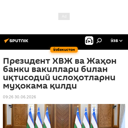
ЎЗБ
Ўзбекистон
Президент ХВЖ ва Жаҳон
банки вакиллари билан
иқтисодий ислоҳотларни
муҳокама қилди
09:26 30.06.2026