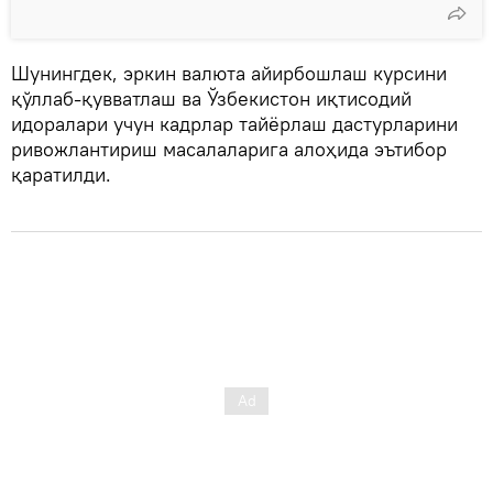
Шунингдек, эркин валюта айирбошлаш курсини
қўллаб-қувватлаш ва Ўзбекистон иқтисодий
идоралари учун кадрлар тайёрлаш дастурларини
ривожлантириш масалаларига алоҳида эътибор
қаратилди.