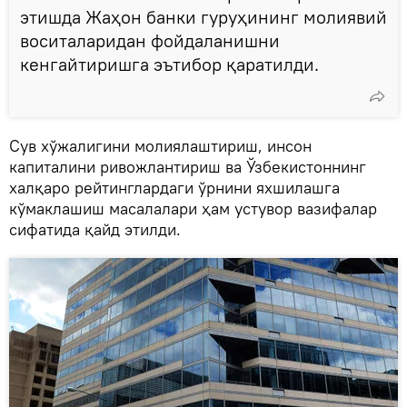
этишда Жаҳон банки гуруҳининг молиявий
воситаларидан фойдаланишни
кенгайтиришга эътибор қаратилди.
Сув хўжалигини молиялаштириш, инсон
капиталини ривожлантириш ва Ўзбекистоннинг
халқаро рейтинглардаги ўрнини яхшилашга
кўмаклашиш масалалари ҳам устувор вазифалар
сифатида қайд этилди.