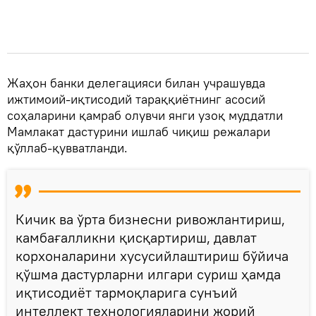
Жаҳон банки делегацияси билан учрашувда
ижтимоий-иқтисодий тараққиётнинг асосий
соҳаларини қамраб олувчи янги узоқ муддатли
Мамлакат дастурини ишлаб чиқиш режалари
қўллаб-қувватланди.
Кичик ва ўрта бизнесни ривожлантириш,
камбағалликни қисқартириш, давлат
корхоналарини хусусийлаштириш бўйича
қўшма дастурларни илгари суриш ҳамда
иқтисодиёт тармоқларига сунъий
интеллект технологияларини жорий