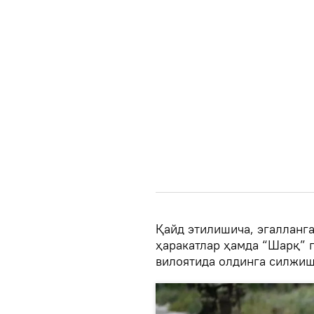
Қайд этилишича, эгалланг
ҳаракатлар ҳамда “Шарқ” 
вилоятида олдинга силжиш