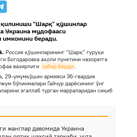
д қилиниши “Шарқ” қўшинлар
да Украина мудофааси
 имконини беради.
k.
Россия қўшинларининг “Шарқ” гуруҳи
ги Богодаровка аҳоли пунктини назоратга
дофаа вазирлиги
хабар берди
.
а, 29-умумқўшин армияси 36-гвардия
ужум бўлинмалари Гайчур дарёсининг ўнг
аларини эгаллаб турган марраларидан сиқиб
ги жанглар давомида Украина
дан ортиқ шахсий таркиби, учта