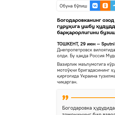
Oбуна бўлиш
Богодаровканинг озо
гуруҳига ушбу ҳудуд
барқарорлигини бузиш
ТОШКЕНТ, 29 июн — Sputni
Днепропетровск вилоятида
олди. Бу ҳақда Россия Му
Вазирлик маълумотига кўр
мотоўқчи бригадасининг ҳ
қирғоғида Украина тузилм
чиқарган.
Богодаровка ҳудудида
томонининг бир взвод