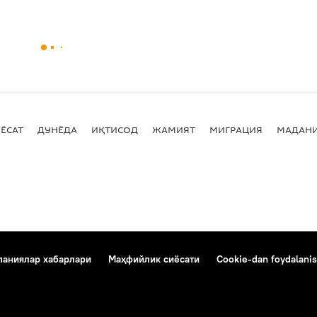
ЁСАТ
ДУНЁДА
ИҚТИСОД
ЖАМИЯТ
МИГРАЦИЯ
МАДАН
аниялар хабарлари
Маҳфийлик сиёсати
Cookie-dan foydalanis