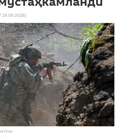
 мустаҳкамланди
7 29.06.2026
)
ка ўтиш