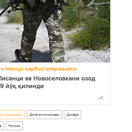
ги махсус ҳарбий операцияси
Писанци ва Новоселовкани озод
29 йўқ қилинди
ий операцияси
Дунё янгиликлари
Дунёда
а
Россия