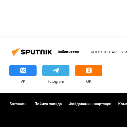
Ўзбекистон
ЯНГИЛИКЛАР
СИ
VK
Telegram
OK
Боғланиш
Лойиҳа ҳақида
Фойдаланиш шартлари
Комп