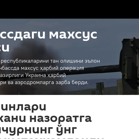
ссдаги махсус
си
қ республикаларини тан олишини эълон
нбассда махсус ҳарбий операция
азирлиги Украина ҳарбий
ри ва аэродромларга зарба берди.
шинлари
кани назоратга
йчурнинг ўнг