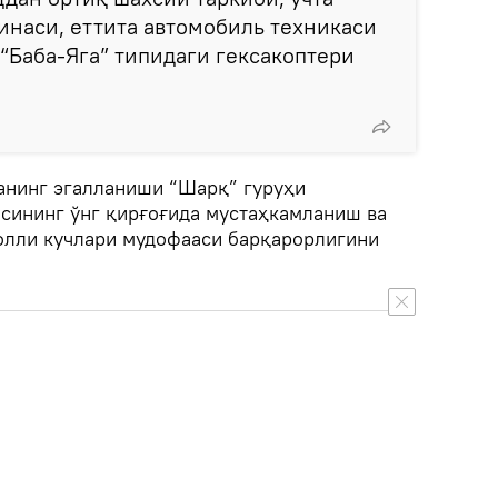
наси, еттита автомобиль техникаси
 “Баба-Яга” типидаги гексакоптери
анинг эгалланиши “Шарқ” гуруҳи
ёсининг ўнг қирғоғида мустаҳкамланиш ва
олли кучлари мудофааси барқарорлигини