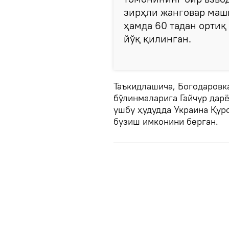
зирҳли жанговар маши
ҳамда 60 тадан ортиқ
йўқ қилинган.
Таъкидлашича, Богодаровк
бўлинмаларига Гайчур дар
ушбу ҳудудда Украина Қур
бузиш имконини берган.