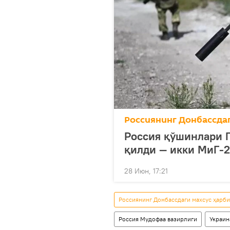
Россиянинг Донбассда
Россия қўшинлари 
қилди — икки МиГ-
28 Июн, 17:21
Россиянинг Донбассдаги махсус ҳарб
Россия Мудофаа вазирлиги
Украин