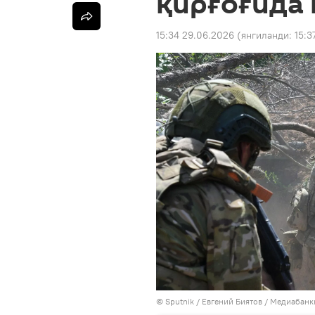
қирғоғида
15:34 29.06.2026
(янгиланди:
15:3
© Sputnik / Евгений Биятов
/
Медиабанк