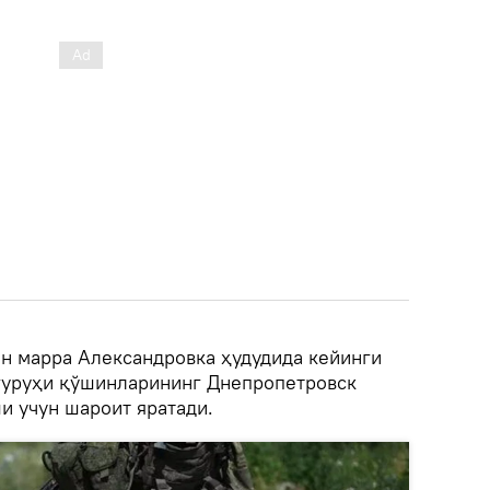
ан марра Александровка ҳудудида кейинги
гуруҳи қўшинларининг Днепропетровск
и учун шароит яратади.