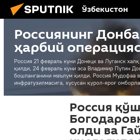
Ўзбекистон
Россиянинг Донба
ҳарбий операция
Россия 21 февраль куни Донецк ва Луганск хал
қилди, 24 февраль куни эса Владимир Путин До
бошланганини маълум қилди. Россия Мудофаа в
инфратузилмасига, хусусан қурол-яроғ омборла
Россия қў
Богодаров
олди ва Га