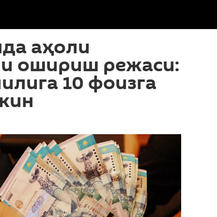
нда аҳоли
и ошириш режаси:
илига 10 фоизга
кин