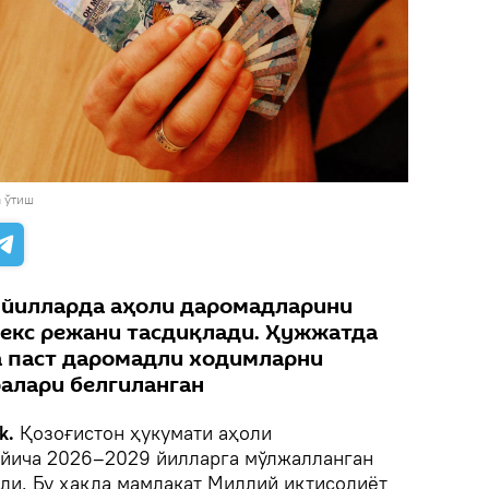
 ўтиш
 йилларда аҳоли даромадларини
екс режани тасдиқлади. Ҳужжатда
 паст даромадли ходимларни
алари белгиланган
k.
Қозоғистон ҳукумати аҳоли
йича 2026–2029 йилларга мўлжалланган
ди. Бу ҳақда мамлакат Миллий иқтисодиёт