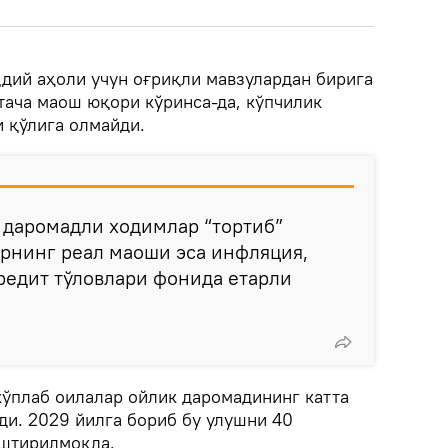
ддий аҳоли учун оғриқли мавзулардан бирига
тача маош юқори кўринса-да, кўпчилик
 қўлига олмайди.
 даромадли ходимлар “тортиб”
рнинг реал маоши эса инфляция,
кредит тўловлари фонида етарли
кўплаб оилалар ойлик даромадининг катта
ди. 2029 йилга бориб бу улушни 40
штирилмоқда.