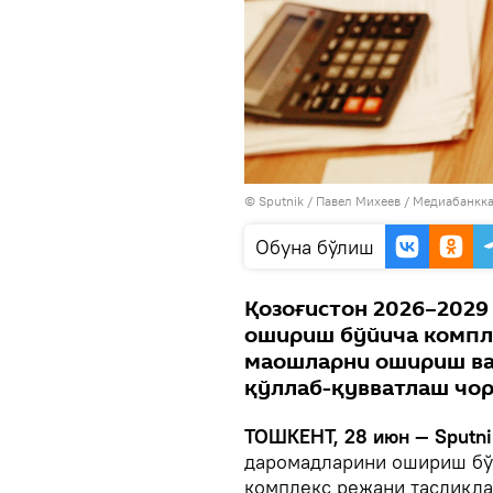
© Sputnik / Павел Михеев
/
Медиабанкка
Oбуна бўлиш
Қозоғистон 2026–2029
ошириш бўйича компл
маошларни ошириш ва
қўллаб-қувватлаш чор
ТОШКЕНТ, 28 июн — Sputni
даромадларини ошириш бў
комплекс режани тасдиқла