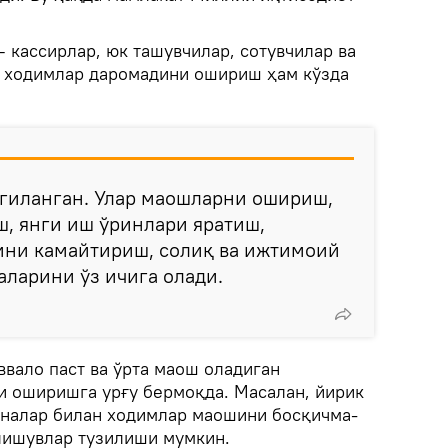
 кассирлар, юк ташувчилар, сотувчилар ва
а ходимлар даромадини ошириш ҳам кўзда
лгиланган. Улар маошларни ошириш,
, янги иш ўринлари яратиш,
ини камайтириш, солиқ ва ижтимоий
аларини ўз ичига олади.
ввало паст ва ўрта маош оладиган
 оширишга урғу бермоқда. Масалан, йирик
оналар билан ходимлар маошини босқичма-
лишувлар тузилиши мумкин.