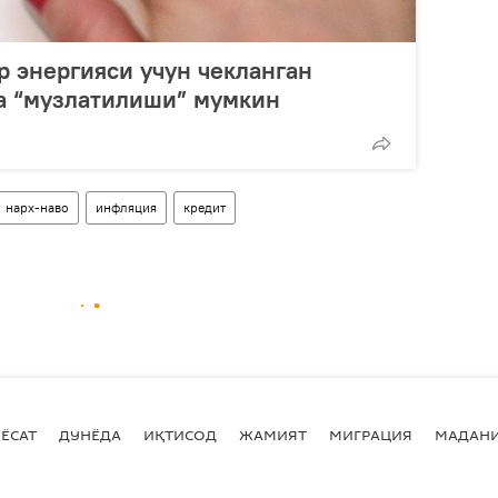
р энергияси учун чекланган
га “музлатилиши” мумкин
нарх-наво
инфляция
кредит
ЁСАТ
ДУНЁДА
ИҚТИСОД
ЖАМИЯТ
МИГРАЦИЯ
МАДАН