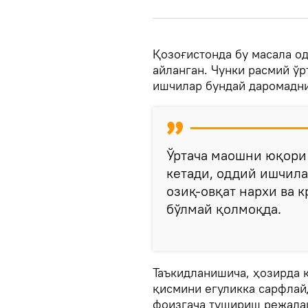
Қозоғистонда бу масала о
айланган. Чунки расмий ўр
ишчилар бундай даромадни
Ўртача маошни юқори
кетади, оддий ишчила
озиқ-овқат нархи ва 
бўлмай қолмоқда.
Таъкидланишича, ҳозирда 
қисмини егуликка сарфлай
фоизгача тушириш режала