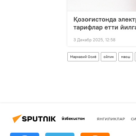
Қозоғистонда элект
тарифлар етти йил
3 Декабр 2025, 12:58
Марказий Осиё
ойлик
маош
Ўзбекистон
ЯНГИЛИКЛАР
СИ