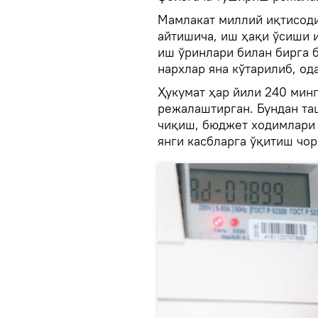
Мамлакат миллий иқтисод
айтишича, иш ҳақи ўсиши 
иш ўринлари билан бирга 
нархлар яна кўтарилиб, од
Ҳукумат ҳар йили 240 мин
режалаштирган. Бундан та
чиқиш, бюджет ходимлари
янги касбларга ўқитиш чор