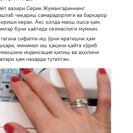
иёт вазири Серик Жумангариннинг
ишлаб чиқариш самарадорлиги ва барқарор
бориши керак. Акс ҳолда маош ошса ҳам,
амлар буни ҳаётида сезмаслиги мумкин.
гтагача сифатли иш ўрни яратишни ҳам
шқари, минимал иш ҳақини қайта кўриб
 маошини индексация қилиш ва аҳолини
алари ҳам назарда тутилган.