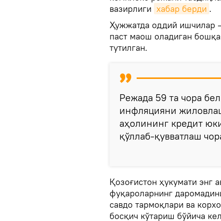
вазирлиги
хабар берди
.
Ҳужжатда оддий ишчилар —
паст маош оладиган бошқ
тутилган.
Режада 59 та чора бе
инфляцияни жиловлаш
аҳолининг кредит юк
қўллаб-қувватлаш чор
Қозоғистон ҳукумати энг а
фуқароларнинг даромадини
савдо тармоқлари ва корх
босқич кўтариш бўйича ке