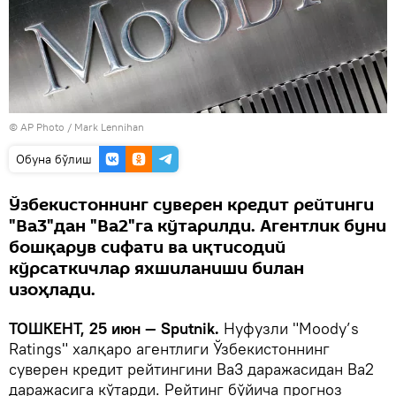
© AP Photo / Mark Lennihan
Oбуна бўлиш
Ўзбекистоннинг суверен кредит рейтинги
"Ba3"дан "Ba2"га кўтарилди. Агентлик буни
бошқарув сифати ва иқтисодий
кўрсаткичлар яхшиланиши билан
изоҳлади.
ТОШКЕНТ, 25 июн — Sputnik.
Нуфузли "Moody’s
Ratings" халқаро агентлиги Ўзбекистоннинг
суверен кредит рейтингини Ba3 даражасидан Ba2
даражасига кўтарди. Рейтинг бўйича прогноз