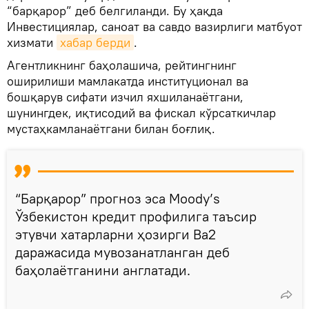
“барқарор” деб белгиланди. Бу ҳақда
Инвестициялар, саноат ва савдо вазирлиги матбуот
хизмати
хабар берди
.
Агентликнинг баҳолашича, рейтингнинг
оширилиши мамлакатда институционал ва
бошқарув сифати изчил яхшиланаётгани,
шунингдек, иқтисодий ва фискал кўрсаткичлар
мустаҳкамланаётгани билан боғлиқ.
“Барқарор” прогноз эса Moody’s
Ўзбекистон кредит профилига таъсир
этувчи хатарларни ҳозирги Ba2
даражасида мувозанатланган деб
баҳолаётганини англатади.