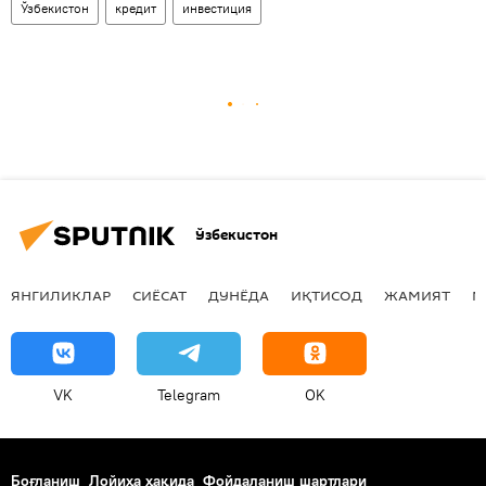
Ўзбекистон
кредит
инвестиция
Ўзбекистон
ЯНГИЛИКЛАР
СИЁСАТ
ДУНЁДА
ИҚТИСОД
ЖАМИЯТ
М
VK
Telegram
OK
Боғланиш
Лойиҳа ҳақида
Фойдаланиш шартлари