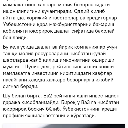
мамлакатнинг халқаро молия бозорларидаги
ишончлилигини кучайтиради. Оддий қилиб
айтганда, хорижий инвесторлар ва кредиторлар
Ўзбекистонни қарз мажбуриятларини бажариш
қобилияти юқорироқ давлат сифатида баҳолай
бошлайди.
Бу келгусида давлат ва йирик компаниялар учун
ташқи молия ресурсларини нисбатан қулай
шартларда жалб қилиш имкониятини ошириши
мумкин. Шунингдек, рейтингнинг яхшиланиши
мамлакатга инвестиция киритишдаги хавфлар
пасайгани ҳақида халқаро бозорларга ижобий
сигнал беради.
Шу билан бирга, Ba2 рейтинги ҳали инвестицион
даража ҳисобланмайди. Бироқ у Ba3 га нисбатан
юқорироқ босқич бўлиб, Ўзбекистоннинг кредит
профили яхшиланаётганини кўрсатади.