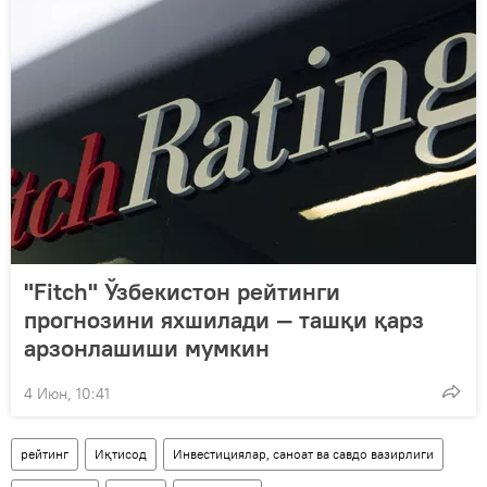
"Fitch" Ўзбекистон рейтинги
прогнозини яхшилади — ташқи қарз
арзонлашиши мумкин
4 Июн, 10:41
рейтинг
Иқтисод
Инвестициялар, саноат ва савдо вазирлиги