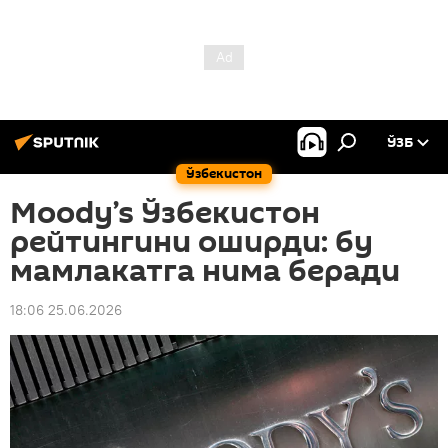
ЎЗБ
Ўзбекистон
Moody’s Ўзбекистон
рейтингини оширди: бу
мамлакатга нима беради
18:06 25.06.2026