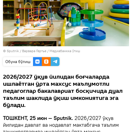
© Sputnik / Варвара Гертье
/
Медиабанкка ўтиш
Oбуна бўлиш
2026/2027 ўқув йилидан боғчаларда
ишлаётган ўрта махсус маълумотли
педагоглар бакалавриат босқичида дуал
таълим шаклида ўқиш имкониятига эга
бўлади.
ТОШКЕНТ, 25 июн — Sputnik.
2026/2027 ўқув
йилидан давлат ва нодавлат мактабгача таълим
ташкилотларида ишлаётган ўрта махсус