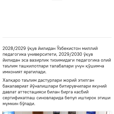
2028/2029 ўқув йилидан Ўзбекистон миллий
педагогика университети, 2029/2030 ўқув
йилидан эса вазирлик тизимидаги педагогика олий
таълим ташкилотлари талабалари учун қўшимча
имконият яратилади.
Халқаро таълим дастурлари жорий этилган
бакалавриат йўналишлари битирувчилари якуний
давлат аттестацияси билан бирга касбий
сертификатлаш синовларида бепул иштирок этиши
мумкин бўлади.