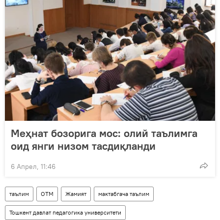
Меҳнат бозорига мос: олий таълимга
оид янги низом тасдиқланди
6 Апрел, 11:46
таълим
ОТМ
Жамият
мактабгача таълим
Тошкент давлат педагогика университети