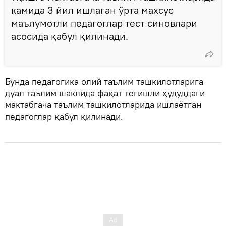
камида 3 йил ишлаган ўрта махсус
маълумотли педагоглар тест синовлари
асосида қабул қилинади.
Бунда педагогика олий таълим ташкилотларига
дуал таълим шаклида фақат тегишли ҳудуддаги
мактабгача таълим ташкилотларида ишлаётган
педагоглар қабул қилинади.