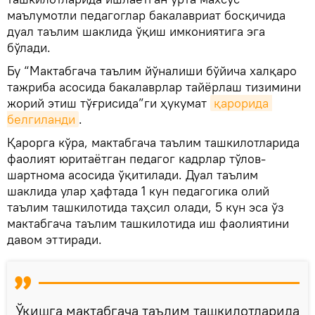
маълумотли педагоглар бакалавриат босқичида
дуал таълим шаклида ўқиш имкониятига эга
бўлади.
Бу “Мактабгача таълим йўналиши бўйича халқаро
тажриба асосида бакалаврлар тайёрлаш тизимини
жорий этиш тўғрисида”ги ҳукумат
қарорида 
белгиланди
.
Қарорга кўра, мактабгача таълим ташкилотларида
фаолият юритаётган педагог кадрлар тўлов-
шартнома асосида ўқитилади. Дуал таълим
шаклида улар ҳафтада 1 кун педагогика олий
таълим ташкилотида таҳсил олади, 5 кун эса ўз
мактабгача таълим ташкилотида иш фаолиятини
давом эттиради.
Ўқишга мактабгача таълим ташкилотларида