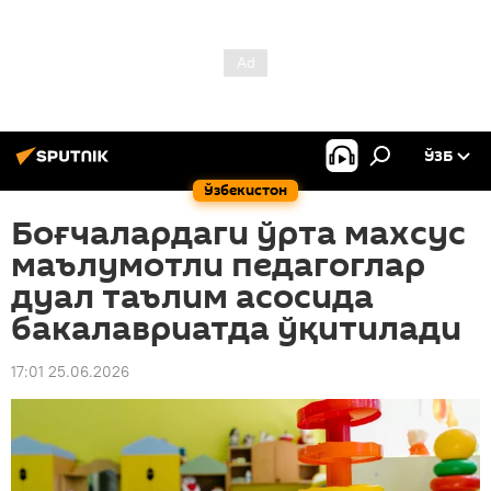
ЎЗБ
Ўзбекистон
Боғчалардаги ўрта махсус
маълумотли педагоглар
дуал таълим асосида
бакалавриатда ўқитилади
17:01 25.06.2026