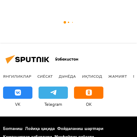
Ўзбекистон
ЯНГИЛИКЛАР
СИЁСАТ
ДУНЁДА
ИҚТИСОД
ЖАМИЯТ
М
VK
Telegram
OK
Боғланиш
Лойиҳа ҳақида
Фойдаланиш шартлари
Компаниялар хабарлари
Маҳфийлик сиёсати