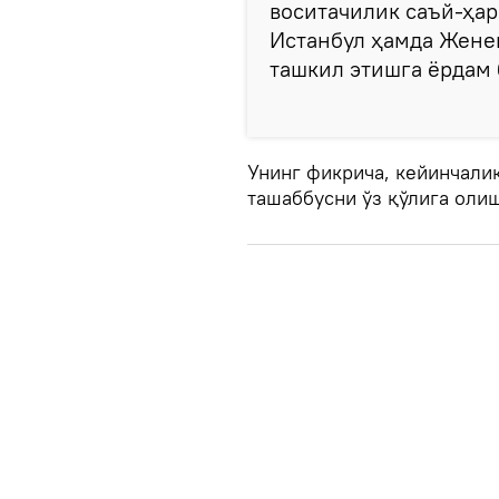
воситачилик саъй-ҳар
Истанбул ҳамда Жене
ташкил этишга ёрдам 
Унинг фикрича, кейинчали
ташаббусни ўз қўлига олиш