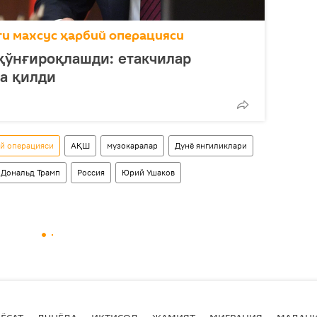
ги махсус ҳарбий операцияси
қўнғироқлашди: етакчилар
а қилди
ий операцияси
АҚШ
музокаралар
Дунё янгиликлари
Дональд Трамп
Россия
Юрий Ушаков