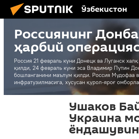
Ўзбекистон
Россиянинг Донба
ҳарбий операция
Россия 21 февраль куни Донецк ва Луганск хал
қилди, 24 февраль куни эса Владимир Путин До
бошланганини маълум қилди. Россия Мудофаа в
инфратузилмасига, хусусан қурол-яроғ омборла
Ушаков Ба
Украина м
ёндашувин