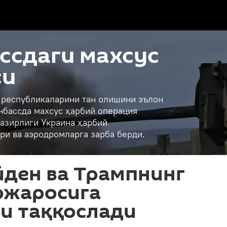
ссдаги махсус
си
қ республикаларини тан олишини эълон
нбассда махсус ҳарбий операция
азирлиги Украина ҳарбий
ри ва аэродромларга зарба берди.
йден ва Трампнинг
ожаросига
и таққослади