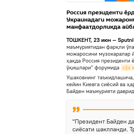
Россия президенти ёр
Украинадаги можарон
манфаатдорликда айб
ТОШКЕНТ, 23 июн — Sputni
маъмуриятидан фарқли ўла
можаросини музокаралар й
ҳақда Россия президенти
ўқишлари" форумида
сўз 
Ушаковнинг таъкидлашича,
кейин Киевга сиёсий ва ҳ
Байден маъмурияти даврид
"Президент Байден д
сиёсати шаклланди. Т