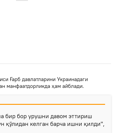
иси Ғарб давлатларини Украинадаги
ан манфаатдорликда ҳам айблади.
на бир бор урушни давом эттириш
н қўлидан келган барча ишни қилди",