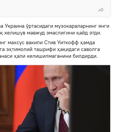
ва Украина ўртасидаги музокараларнинг янги
иқ келишув мавжуд эмаслигини қайд этди.
нг махсус вакили Стив Уиткофф ҳамда
а эҳтимолий ташрифи ҳақидаги саволга
санаси ҳали келишилмаганини билдирди.