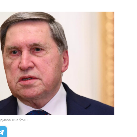
диабанкка ўтиш