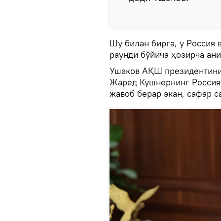
Шу билан бирга, у Россия 
раунди бўйича ҳозирча ан
Ушаков АҚШ президентини
Жаред Кушнернинг Россияг
жавоб берар экан, сафар 