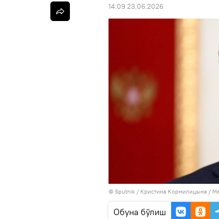
14:09 23.06.2026
© Sputnik / Кристина Кормилицына
/
Ме
Oбуна бўлиш