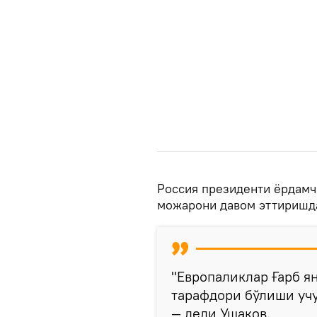
Россия президенти ёрдамч
можарони давом эттиришд
"Европаликлар Ғарб я
тарафдори бўлиши учу
— деди Ушаков.