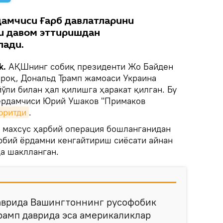
дамчиси Ғарб давлатларини
и давом эттиришдан
лади.
k.
АҚШнинг собиқ президенти Жо Байден
роқ, Дональд Трамп жамоаси Украина
ўли билан ҳал қилишга ҳаракат қилган. Бу
 ёрдамчиси Юрий Ушаков "Примаков
юритди
.
 махсус ҳарбий операция бошланганидан
арбий ёрдамни кенгайтириш сиёсати айнан
а шаклланган.
аврида Вашингтоннинг русофобик
рамп даврида эса америкаликлар