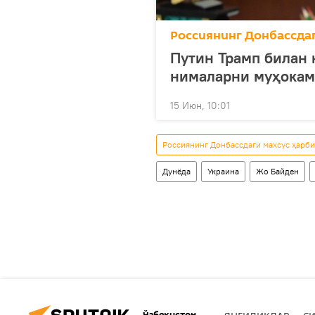
Россиянинг Донбассда
Путин Трамп билан 
нималарни муҳокам
15 Июн, 10:01
Россиянинг Донбассдаги махсус ҳарб
Дунёда
Украина
Жо Байден
Ўзбекистон