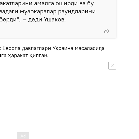
акатларини амалга оширди ва бу
вадаги музокаралар раундларини
берди", — деди Ушаков.
к Европа давлатлари Украина масаласида
га ҳаракат қилган.