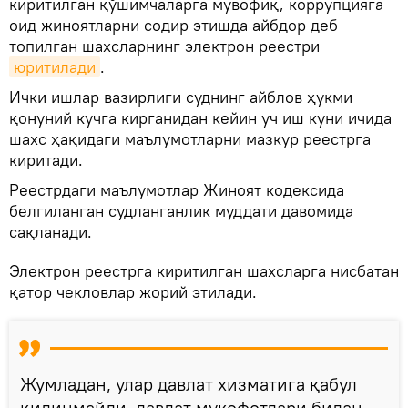
киритилган қўшимчаларга мувофиқ, коррупцияга
оид жиноятларни содир этишда айбдор деб
топилган шахсларнинг электрон реестри
юритилади
.
Ички ишлар вазирлиги суднинг айблов ҳукми
қонуний кучга кирганидан кейин уч иш куни ичида
шахс ҳақидаги маълумотларни мазкур реестрга
киритади.
Реестрдаги маълумотлар Жиноят кодексида
белгиланган судланганлик муддати давомида
сақланади.
Электрон реестрга киритилган шахсларга нисбатан
қатор чекловлар жорий этилади.
Жумладан, улар давлат хизматига қабул
қилинмайди, давлат мукофотлари билан