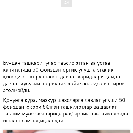
Бундан ташқари, улар таъсис этган ва устав
капиталида 50 фоиздан ортиқ улушга эгалик
қиладиган корхоналар давлат харидлари ҳамда
давлат-хусусий шериклик лойиҳаларида иштирок
этолмайди.
Қонунга кўра, мазкур шахсларга давлат улуши 50
фоиздан юқори бўлган ташкилотлар ва давлат
таълим муассасаларида раҳбарлик лавозимларида
ишлаш ҳам тақиқланади.