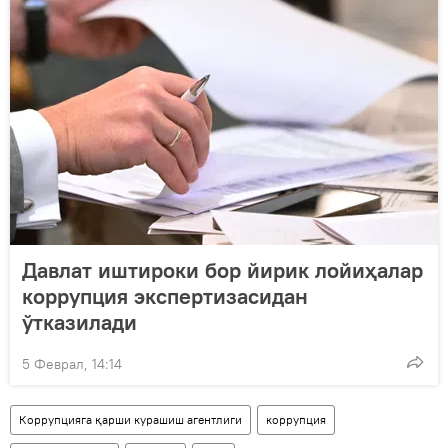
Давлат иштироки бор йирик лойиҳалар
коррупция экспертизасидан
ўтказилади
5 Феврал, 14:14
Коррупцияга қарши курашиш агентлиги
коррупция