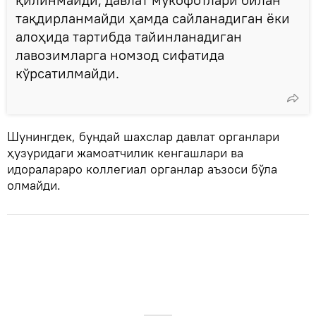
тақдирланмайди ҳамда сайланадиган ёки
алоҳида тартибда тайинланадиган
лавозимларга номзод сифатида
кўрсатилмайди.
Шунингдек, бундай шахслар давлат органлари
ҳузуридаги жамоатчилик кенгашлари ва
идоралараро коллегиал органлар аъзоси бўла
олмайди.