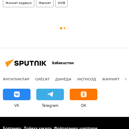
Жиноят кодекси
Жамият
ИИВ
Ўзбекистон
ЯНГИЛИКЛАР
СИЁСАТ
ДУНЁДА
ИҚТИСОД
ЖАМИЯТ
М
VK
Telegram
OK
Боғланиш
Лойиҳа ҳақида
Фойдаланиш шартлари