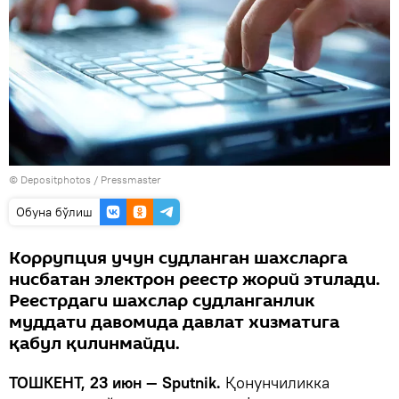
© Depositphotos / Pressmaster
Oбуна бўлиш
Коррупция учун судланган шахсларга
нисбатан электрон реестр жорий этилади.
Реестрдаги шахслар судланганлик
муддати давомида давлат хизматига
қабул қилинмайди.
ТОШКЕНТ, 23 июн — Sputnik.
Қонунчиликка