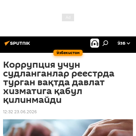
ЎЗБ
Ўзбекистон
Коррупция учун
судланганлар реестрда
турган вақтда давлат
хизматига қабул
қилинмайди
12:32 23.06.2026