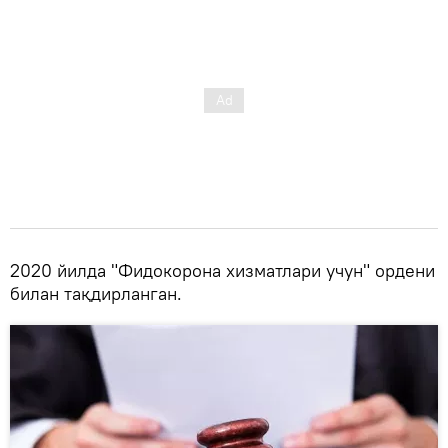
2020 йилда "Фидокорона хизматлари учун" ордени
билан тақдирланган.