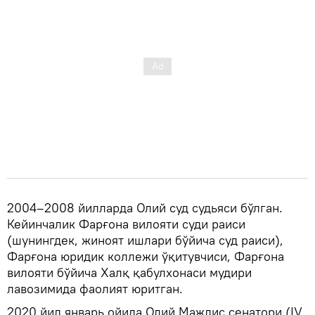
2004–2008 йилларда Олий суд судьяси бўлган.
Кейинчалик Фарғона вилояти суди раиси
(шунингдек, жиноят ишлари бўйича суд раиси),
Фарғона юридик коллежи ўқитувчиси, Фарғона
вилояти бўйича Халқ қабулхонаси мудири
лавозимида фаолият юритган.
2020 йил январь ойида Олий Мажлис сенатори (IV