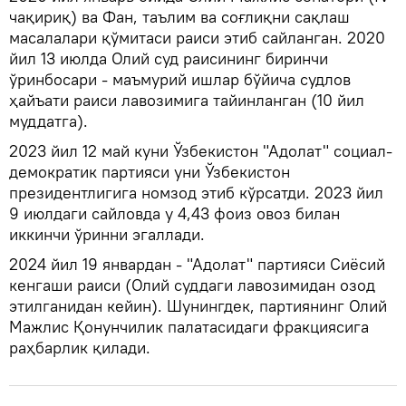
чақириқ) ва Фан, таълим ва соғлиқни сақлаш
масалалари қўмитаси раиси этиб сайланган. 2020
йил 13 июлда Олий суд раисининг биринчи
ўринбосари - маъмурий ишлар бўйича судлов
ҳайъати раиси лавозимига тайинланган (10 йил
муддатга).
2023 йил 12 май куни Ўзбекистон "Адолат" социал-
демократик партияси уни Ўзбекистон
президентлигига номзод этиб кўрсатди. 2023 йил
9 июлдаги сайловда у 4,43 фоиз овоз билан
иккинчи ўринни эгаллади.
2024 йил 19 январдан - "Адолат" партияси Сиёсий
кенгаши раиси (Олий суддаги лавозимидан озод
этилганидан кейин). Шунингдек, партиянинг Олий
Мажлис Қонунчилик палатасидаги фракциясига
раҳбарлик қилади.