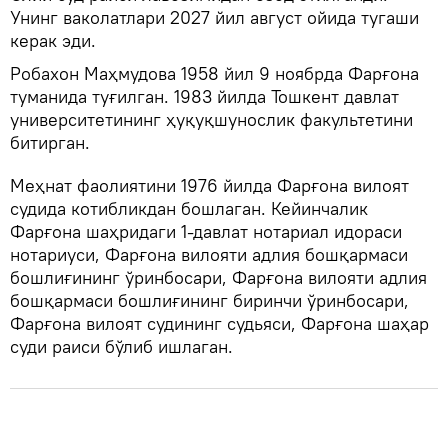
Унинг ваколатлари 2027 йил август ойида тугаши
керак эди.
Робахон Маҳмудова 1958 йил 9 ноябрда Фарғона
туманида туғилган. 1983 йилда Тошкент давлат
университетининг ҳуқуқшунослик факультетини
битирган.
Меҳнат фаолиятини 1976 йилда Фарғона вилоят
судида котибликдан бошлаган. Кейинчалик
Фарғона шаҳридаги 1-давлат нотариал идораси
нотариуси, Фарғона вилояти адлия бошқармаси
бошлиғининг ўринбосари, Фарғона вилояти адлия
бошқармаси бошлиғининг биринчи ўринбосари,
Фарғона вилоят судининг судьяси, Фарғона шаҳар
суди раиси бўлиб ишлаган.