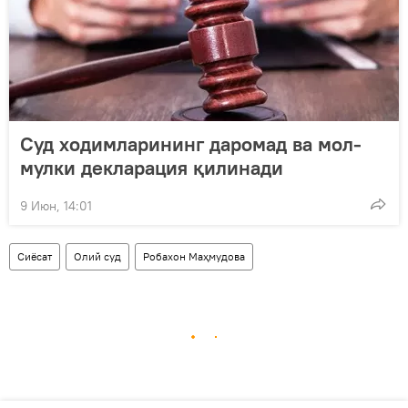
Суд ходимларининг даромад ва мол-
мулки декларация қилинади
9 Июн, 14:01
Сиёсат
Олий суд
Робахон Маҳмудова