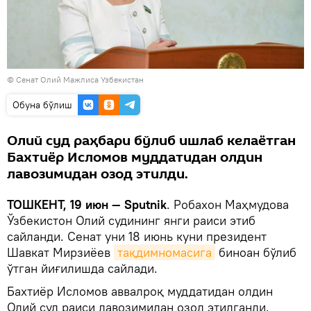
© Сенат Олий Мажлиса Узбекистан
Oбуна бўлиш
Олий суд раҳбари бўлиб ишлаб келаётган
Бахтиёр Исломов муддатидан олдин
лавозимидан озод этилди.
ТОШКЕНТ, 19 июн — Sputnik
. Робахон Маҳмудова
Ўзбекистон Олий судининг янги раиси этиб
сайланди. Сенат уни 18 июнь куни президент
Шавкат Мирзиёев
тақдимномасига
биноан бўлиб
ўтган йиғилишда сайлади.
Бахтиёр Исломов аввалроқ муддатидан олдин
Олий суд раиси лавозимидан озод этилганди.