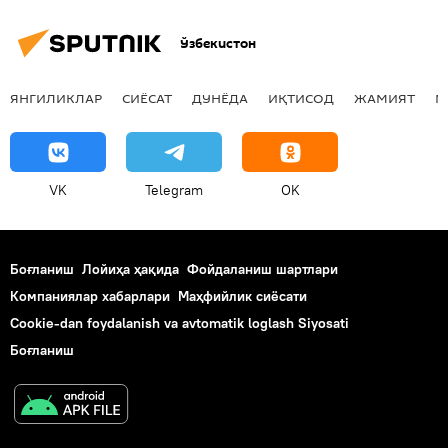
Ўзбекистон
ЯНГИЛИКЛАР
СИЁСАТ
ДУНЁДА
ИҚТИСОД
ЖАМИЯТ
М
VK
Telegram
OK
Боғланиш
Лойиҳа ҳақида
Фойдаланиш шартлари
Компаниялар хабарлари
Маҳфийлик сиёсати
Cookie-dan foydalanish va avtomatik loglash Siyosati
Боғланиш