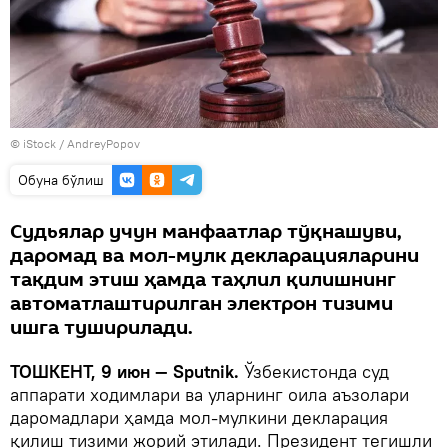
© iStock / AndreyPopov
Oбуна бўлиш
Судьялар учун манфаатлар тўқнашуви,
даромад ва мол-мулк декларацияларини
тақдим этиш ҳамда таҳлил қилишнинг
автоматлаштирилган электрон тизими
ишга туширилади.
ТОШКЕНТ, 9 июн — Sputnik.
Ўзбекистонда суд
аппарати ходимлари ва уларнинг оила аъзолари
даромадлари ҳамда мол-мулкини декларация
қилиш тизими жорий этилади. Президент тегишли