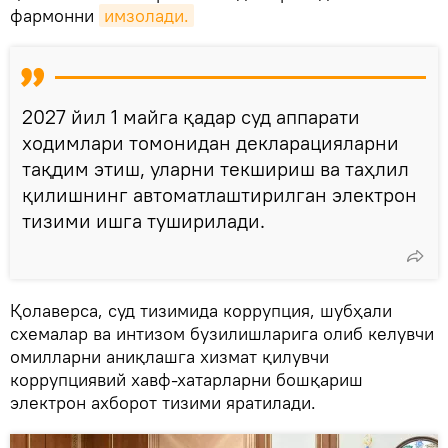
фармонни
имзолади.
2027 йил 1 майга қадар суд аппарати
ходимлари томонидан декларацияларни
тақдим этиш, уларни текшириш ва таҳлил
қилишнинг автоматлаштирилган электрон
тизими ишга туширилади.
Қолаверса, суд тизимида коррупция, шубҳали
схемалар ва интизом бузилишларига олиб келувчи
омилларни аниқлашга хизмат қилувчи
коррупциявий хавф-хатарларни бошқариш
электрон ахборот тизими яратилади.