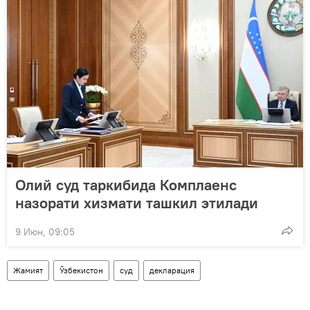
Олий суд таркибида Комплаенс
назорати хизмати ташкил этилади
9 Июн, 09:05
Жамият
Ўзбекистон
суд
декларация