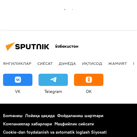
Ўзбекистон
ЯНГИЛИКЛАР
СИЁСАТ
ДУНЁДА
ИҚТИСОД
ЖАМИЯТ
М
VK
Telegram
OK
Боғланиш
Лойиҳа ҳақида
Фойдаланиш шартлари
Компаниялар хабарлари
Маҳфийлик сиёсати
Cookie-dan foydalanish va avtomatik loglash Siyosati