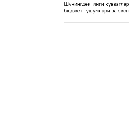
Шунингдек, янги қувватла
бюджет тушумлари ва эксп