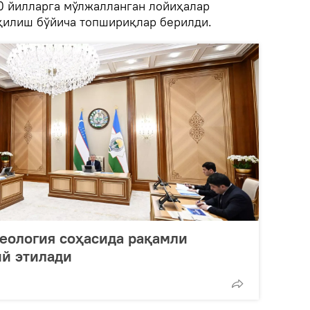
0 йилларга мўлжалланган лойиҳалар
қилиш бўйича топшириқлар берилди.
геология соҳасида рақамли
ий этилади