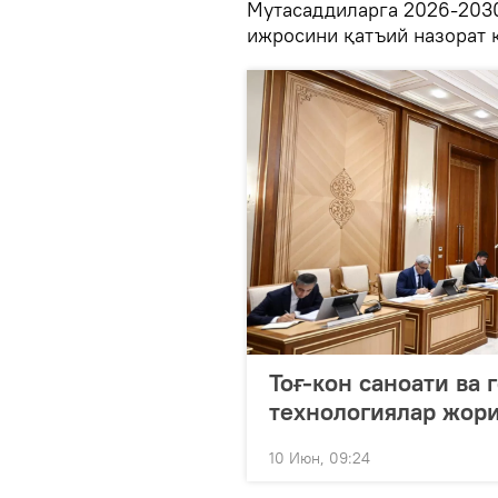
Мутасаддиларга 2026-203
ижросини қатъий назорат 
Тоғ-кон саноати ва 
технологиялар жор
10 Июн, 09:24