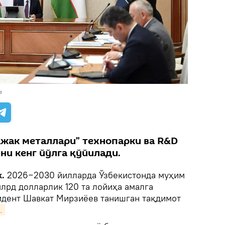
а
жак металлари” технопарки ва R&D
ни кенг йўлга қўйилади.
.
2026−2030 йилларда Ўзбекистонда муҳим
лрд долларлик 120 та лойиҳа амалга
идент Шавкат Мирзиёев танишган тақдимот
.