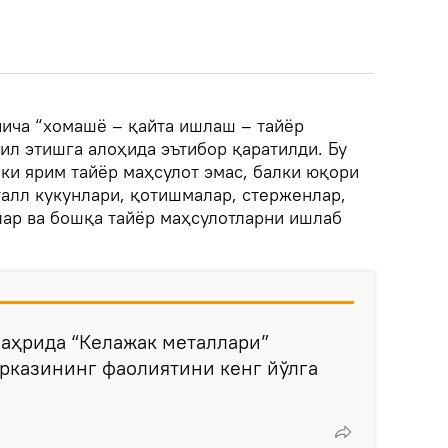
ича “хомашё – қайта ишлаш – тайёр
ил этишга алоҳида эътибор қаратилди. Бу
ки ярим тайёр маҳсулот эмас, балки юқори
талл кукунлари, қотишмалар, стерженлар,
лар ва бошқа тайёр маҳсулотларни ишлаб
шаҳрида “Келажак металлари”
рказининг фаолиятини кенг йўлга