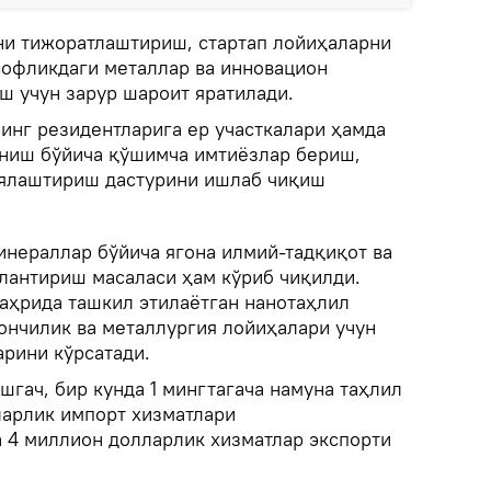
и тижоратлаштириш, стартап лойиҳаларни
софликдаги металлар ва инновацион
ш учун зарур шароит яратилади.
инг резидентларига ер участкалари ҳамда
ниш бўйича қўшимча имтиёзлар бериш,
иялаштириш дастурини ишлаб чиқиш
нераллар бўйича ягона илмий-тадқиқот ва
лантириш масаласи ҳам кўриб чиқилди.
аҳрида ташкил этилаётган нанотаҳлил
ончилик ва металлургия лойиҳалари учун
арини кўрсатади.
шгач, бир кунда 1 мингтагача намуна таҳлил
ларлик импорт хизматлари
 4 миллион долларлик хизматлар экспорти