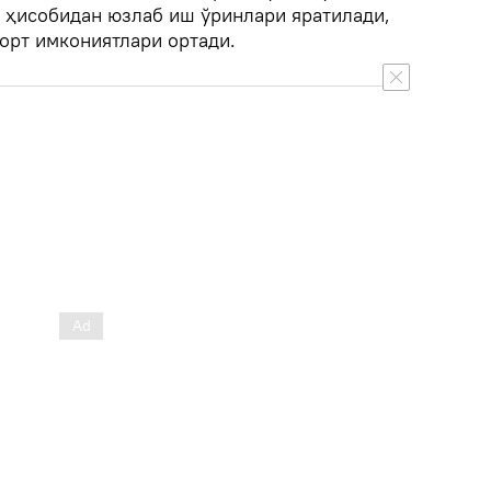
р ҳисобидан юзлаб иш ўринлари яратилади,
орт имкониятлари ортади.