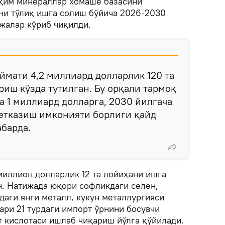
уҳим минераллар хомашё базасини
ни тўлиқ ишга солиш бўйича 2026-2030
жалар кўриб чиқилди.
иймати 4,2 миллиард долларлик 120 та
иш кўзда тутилган. Бу орқали тармоқ
 1 миллиард долларга, 2030 йилгача
 етказиш имконияти борлиги қайд
абарда.
миллион долларлик 12 та лойиҳани ишга
. Натижада юқори софликдаги селен,
рдаги янги металл, кукун металлургияси
ари 21 турдаги импорт ўрнини босувчи
т кислотаси ишлаб чиқариш йўлга қўйилади.