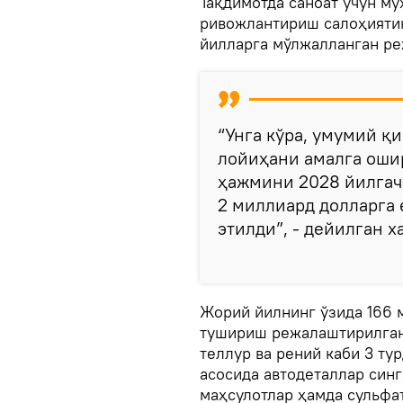
Тақдимотда саноат учун м
ривожлантириш салоҳияти
йилларга мўлжалланган ре
“Унга кўра, умумий қ
лойиҳани амалга ошир
ҳажмини 2028 йилгача
2 миллиард долларга
этилди”, - дейилган х
Жорий йилнинг ўзида 166 
тушириш режалаштирилган
теллур ва рений каби 3 ту
асосида автодеталлар синг
маҳсулотлар ҳамда сульфа