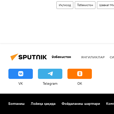
Иқтисод
Ўзбекистон
Шавкат М
Ўзбекистон
ЯНГИЛИКЛАР
СИ
VK
Telegram
OK
Боғланиш
Лойиҳа ҳақида
Фойдаланиш шартлари
Комп