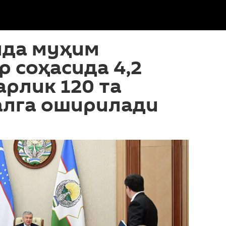
нда муҳим
 соҳасида 4,2
рлик 120 та
алга оширилади