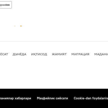
ирзиёев
ЁСАТ
ДУНЁДА
ИҚТИСОД
ЖАМИЯТ
МИГРАЦИЯ
МАДАН
аниялар хабарлари
Маҳфийлик сиёсати
Cookie-dan foydalanis