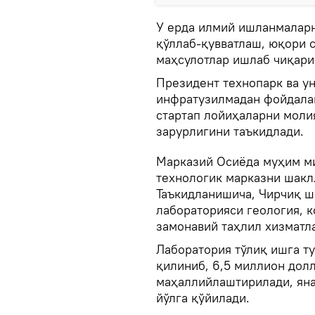
У ерда илмий ишланмаларн
қўллаб-қувватлаш, юқори 
маҳсулотлар ишлаб чиқари
Президент технопарк ва ун
инфратузилмадан фойдала
стартап лойиҳаларни мол
зарурлигини таъкидлади.
Марказий Осиёда муҳим ми
технологик марказни шакл
Таъкидланишича, Чирчиқ ш
лабораторияси геология, к
замонавий таҳлил хизматл
Лаборатория тўлиқ ишга ту
қилиниб, 6,5 миллион дол
маҳаллийлаштирилади, яна
йўлга қўйилади.