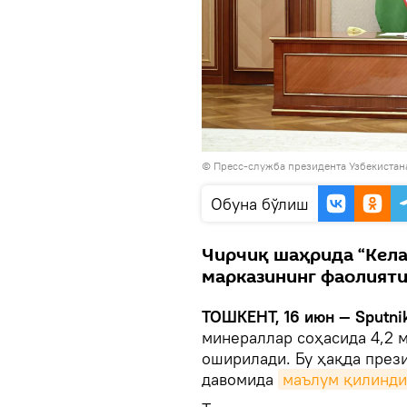
© Пресс-служба президента Узбекистан
Oбуна бўлиш
Чирчиқ шаҳрида “Кела
марказининг фаолияти
ТОШКЕНТ, 16 июн — Sputnik
минераллар соҳасида 4,2 м
оширилади. Бу ҳақда през
давомида
маълум қилинди