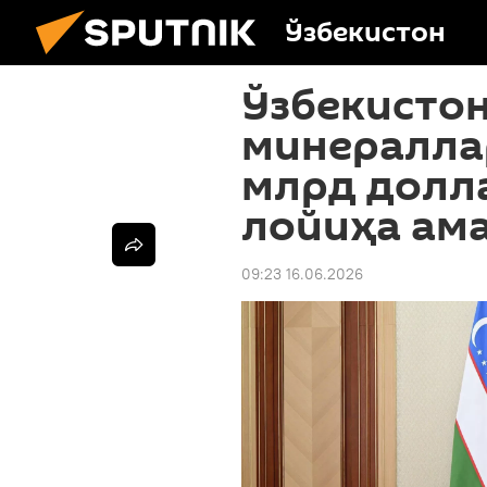
Ўзбекистон
Ўзбекисто
минераллар
млрд долла
лойиҳа ам
09:23 16.06.2026