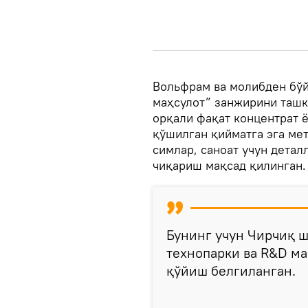
Вольфрам ва молибден бўй
маҳсулот” занжирини ташк
орқали фақат концентрат ё
қўшилган қийматга эга ме
симлар, саноат учун детал
чиқариш мақсад қилинган.
Бунинг учун Чирчиқ 
технопарки ва R&D ма
қўйиш белгиланган.