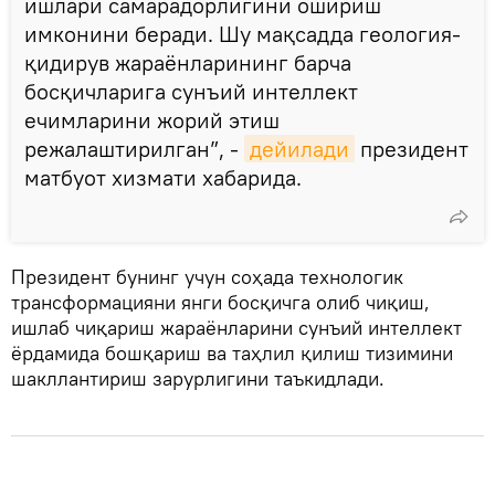
ишлари самарадорлигини ошириш
имконини беради. Шу мақсадда геология-
қидирув жараёнларининг барча
босқичларига сунъий интеллект
ечимларини жорий этиш
режалаштирилган”, -
дейилади
президент
матбуот хизмати хабарида.
Президент бунинг учун соҳада технологик
трансформацияни янги босқичга олиб чиқиш,
ишлаб чиқариш жараёнларини сунъий интеллект
ёрдамида бошқариш ва таҳлил қилиш тизимини
шакллантириш зарурлигини таъкидлади.