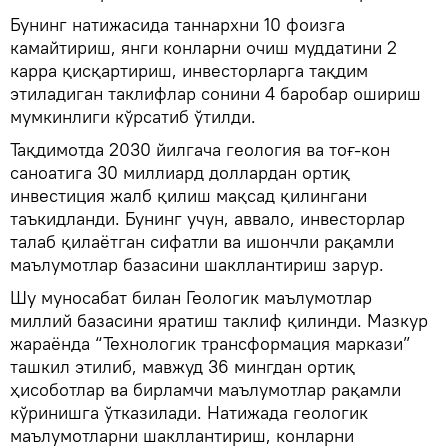
Бунинг натижасида таннархни 10 фоизга
камайтириш, янги конларни очиш муддатини 2
карра қисқартириш, инвесторларга тақдим
этиладиган таклифлар сонини 4 баробар ошириш
мумкинлиги кўрсатиб ўтилди.
Тақдимотда 2030 йилгача геология ва тоғ-кон
саноатига 30 миллиард доллардан ортиқ
инвестиция жалб қилиш мақсад қилингани
таъкидланди. Бунинг учун, аввало, инвесторлар
талаб қилаётган сифатли ва ишончли рақамли
маълумотлар базасини шакллантириш зарур.
Шу муносабат билан Геологик маълумотлар
миллий базасини яратиш таклиф қилинди. Мазкур
жараёнда “Технологик трансформация маркази”
ташкил этилиб, мавжуд 36 мингдан ортиқ
ҳисоботлар ва бирламчи маълумотлар рақамли
кўринишга ўтказилади. Натижада геологик
маълумотларни шакллантириш, конларни