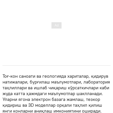
Тоғ-кон саноати ва геологияда хариталар, қидирув
натижалари, бурғилаш маълумотлари, лаборатория
таҳлиллари ва ишлаб чиқариш кўрсаткичлари каби
жуда катта ҳажмдаги маълумотлар шаклланади.
Уларни ягона электрон базага жамлаш, тезкор
қидириш ва 3D моделлар орқали таҳлил қилиш
янги конларни аниқлаш имкониятини оширади.