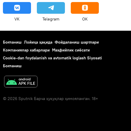
VK
Telegram
OK
Боғланиш
Лойиҳа ҳақида
Фойдаланиш шартлари
Компаниялар хабарлари
Маҳфийлик сиёсати
Cookie-dan foydalanish va avtomatik loglash Siyosati
Боғланиш
© 2026 Sputnik Барча ҳуқуқлар ҳимояланган. 18+