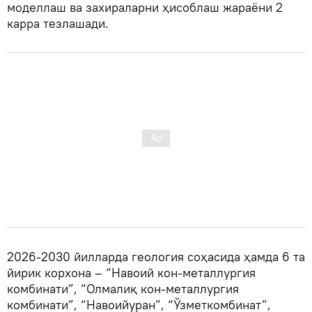
моделлаш ва захираларни ҳисоблаш жараёни 2
карра тезлашади.
2026-2030 йилларда геология соҳасида ҳамда 6 та
йирик корхона – “Навоий кон-металлургия
комбинати”, “Олмалиқ кон-металлургия
комбинати”, “Навоийуран”, “Ўзметкомбинат”,