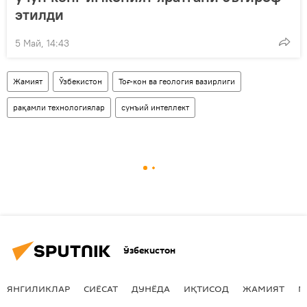
этилди
5 Май, 14:43
Жамият
Ўзбекистон
Тоғ-кон ва геология вазирлиги
рақамли технологиялар
сунъий интеллект
Ўзбекистон
ЯНГИЛИКЛАР
СИЁСАТ
ДУНЁДА
ИҚТИСОД
ЖАМИЯТ
М