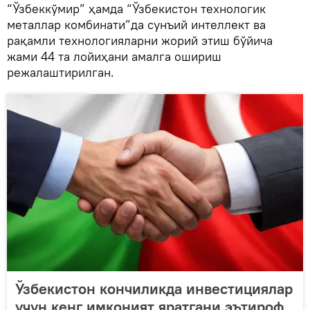
“Ўзбеккўмир” ҳамда “Ўзбекистон технологик
металлар комбинати”да сунъий интеллект ва
рақамли технологияларни жорий этиш бўйича
жами 44 та лойиҳани амалга ошириш
режалаштирилган.
Ўзбекистон кончиликда инвестициялар
учун кенг имконият яратгани эътироф