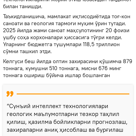
билан танишди.
Таъкидланишича, мамлакат иқтисодиётида тоғ-кон
саноати ва геология тармоғи муҳим ўрин тутади.
2025 йилда жами саноат маҳсулотининг 20 фоизи
ушбу соҳа корхоналари ҳиссасига тўғри келди.
Уларнинг бюджетга тушумлари 118,5 триллион
сўмни ташкил этди.
Келгуси беш йилда олтин захирасини қўшимча 879
тоннага, кумушни 510 тоннага, мисни 676 минг
тоннага ошириш бўйича ишлар бошланган
“Сунъий интеллект технологиялари
геологик маълумотларни тезкор таҳлил
қилиш, қазилма бойликларни прогнозлаш,
захираларни аниқ ҳисоблаш ва бурғилаш