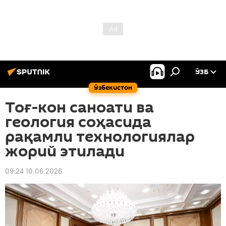
ЎЗБ
Ўзбекистон
Тоғ-кон саноати ва
геология соҳасида
рақамли технологиялар
жорий этилади
09:24 10.06.2026