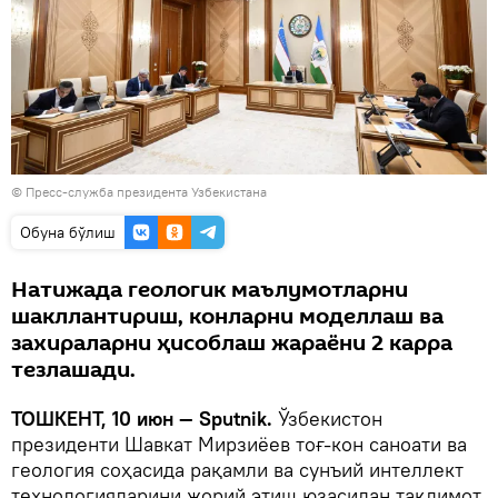
© Пресс-служба президента Узбекистана
Oбуна бўлиш
Натижада геологик маълумотларни
шакллантириш, конларни моделлаш ва
захираларни ҳисоблаш жараёни 2 карра
тезлашади.
ТОШКЕНТ, 10 июн — Sputnik.
Ўзбекистон
президенти Шавкат Мирзиёев тоғ-кон саноати ва
геология соҳасида рақамли ва сунъий интеллект
технологияларини жорий этиш юзасидан тақдимот