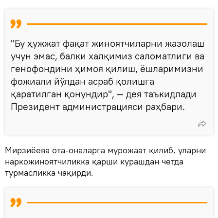
"Бу ҳужжат фақат жиноятчиларни жазолаш
учун эмас, балки халқимиз саломатлиги ва
генофондини ҳимоя қилиш, ёшларимизни
фожиали йўлдан асраб қолишга
қаратилган қонундир", — дея таъкидлади
Президент администрацияси раҳбари.
Мирзиёева ота-оналарга мурожаат қилиб, уларни
наркожиноятчиликка қарши курашдан четда
турмасликка чақирди.