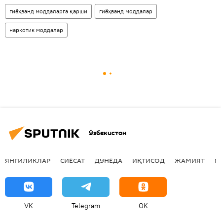
гиёҳванд моддаларга қарши
гиёҳванд моддалар
наркотик моддалар
Ўзбекистон
ЯНГИЛИКЛАР
СИЁСАТ
ДУНЁДА
ИҚТИСОД
ЖАМИЯТ
М
VK
Telegram
OK