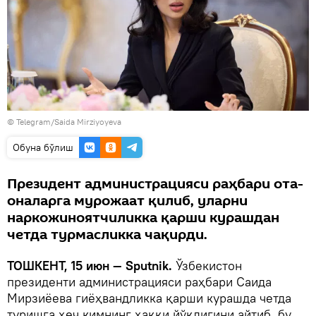
© Telegram/Saida Mirziyoyeva
Oбуна бўлиш
Президент администрацияси раҳбари ота-
оналарга мурожаат қилиб, уларни
наркожиноятчиликка қарши курашдан
четда турмасликка чақирди.
ТОШКЕНТ, 15 июн — Sputnik.
Ўзбекистон
президенти администрацияси раҳбари Саида
Мирзиёева гиёҳвандликка қарши курашда четда
туришга ҳеч кимнинг ҳаққи йўқлигини айтиб, бу