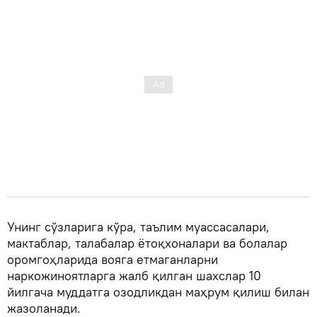
Унинг сўзларига кўра, таълим муассасалари,
мактаблар, талабалар ётоқхоналари ва болалар
оромгоҳларида вояга етмаганларни
наркожиноятларга жалб қилган шахслар 10
йилгача муддатга озодликдан маҳрум қилиш билан
жазоланади.