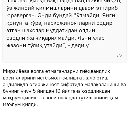
шахслар қисқа вақтларда озодликка чиқиб,
ўз жиноий қилмишларини давом эттириб
юраверган. Энди бундай бўлмайди. Янги
қонунга кўра, наркожиноятларни содир
этган шахслар муддатидан олдин
озодликка чиқарилмайди. Яъни улар
жазони тўлиқ ўтайди”, - деди у.
Мирзиёева вояга етмаганларни гиёҳвандлик
воситаларини истеъмол қилишга жалб этиш
эндиликда оғир жиноят сифатида малакаланиши ва
бунинг учун 5 йилдан 10 йилгача озодликдан
маҳрум қилиш жазоси назарда тутилганини ҳам
маълум қилди.