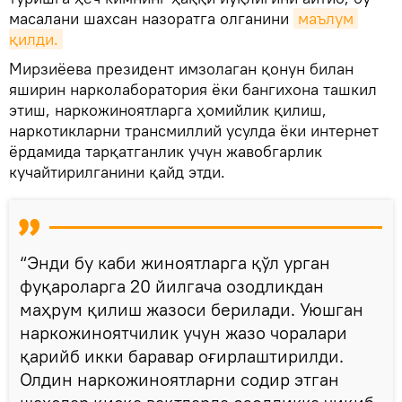
масалани шахсан назоратга олганини
маълум 
қилди.
Мирзиёева президент имзолаган қонун билан
яширин нарколаборатория ёки бангихона ташкил
этиш, наркожиноятларга ҳомийлик қилиш,
наркотикларни трансмиллий усулда ёки интернет
ёрдамида тарқатганлик учун жавобгарлик
кучайтирилганини қайд этди.
“Энди бу каби жиноятларга қўл урган
фуқароларга 20 йилгача озодликдан
маҳрум қилиш жазоси берилади. Уюшган
наркожиноятчилик учун жазо чоралари
қарийб икки баравар оғирлаштирилди.
Олдин наркожиноятларни содир этган