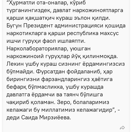
“Ҳурматли ота-оналар, кўриб
турганингиздек, давлат наркожиноятларга
қарши қақшатқич кураш эълон қилди.
Бугун Президент администрацияси қошида
наркотикларга қарши республика махсус
ишчи гуруҳи фаол ишлаяпти.
Нарколабораториялар, уюшган
наркожиноий гуруҳлар йўқ қилинмоқда.
Лекин ушбу кураш сизнинг ёрдамингизсиз
бўлмайди. Фурсатдан фойдаланиб, ҳар
бирингизни фарзандларингиз ҳаётига
бефарқ бўлмасликка, ушбу курашда
давлатга ёрдамчи ва таянч бўлишга
чақириб қоламан. Зеро, болаларимиз
келажаги бу миллатимиз келажагидир”, -
деди Саида Мирзиёева.