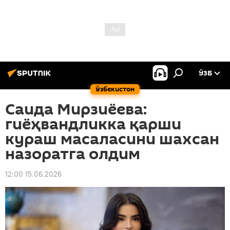
ЎЗБ
Ўзбекистон
Саида Мирзиёева:
гиёҳвандликка қарши
кураш масаласини шахсан
назоратга олдим
12:00 15.06.2026