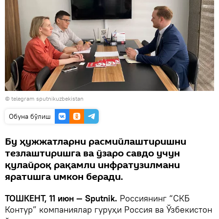
© telegram sputnikuzbekistan
Oбуна бўлиш
Бу ҳужжатларни расмийлаштиришни
тезлаштиришга ва ўзаро савдо учун
қулайроқ рақамли инфратузилмани
яратишга имкон беради.
ТОШКЕНТ, 11 июн — Sputnik.
Россиянинг “СКБ
Контур” компаниялар гуруҳи Россия ва Ўзбекистон