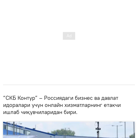
“СКБ Контур” – Россиядаги бизнес ва давлат
идоралари учун онлайн хизматларнинг етакчи
ишлаб чиқувчиларидан бири.