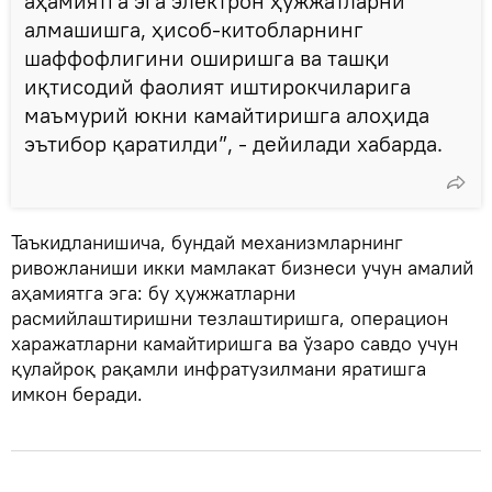
аҳамиятга эга электрон ҳужжатларни
алмашишга, ҳисоб-китобларнинг
шаффофлигини оширишга ва ташқи
иқтисодий фаолият иштирокчиларига
маъмурий юкни камайтиришга алоҳида
эътибор қаратилди”, - дейилади хабарда.
Таъкидланишича, бундай механизмларнинг
ривожланиши икки мамлакат бизнеси учун амалий
аҳамиятга эга: бу ҳужжатларни
расмийлаштиришни тезлаштиришга, операцион
харажатларни камайтиришга ва ўзаро савдо учун
қулайроқ рақамли инфратузилмани яратишга
имкон беради.