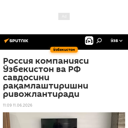
ЎЗБ
Ўзбекистон
Россия компанияси
Ўзбекистон ва РФ
савдосини
рақамлаштиришни
ривожлантиради
11:09 11.06.2026