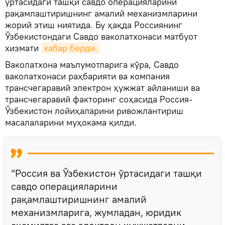
ўртасидаги ташқи савдо операцияларини
рақамлаштиришнинг амалий механизмларини
жорий этиш ниятида. Бу ҳақда Россиянинг
Ўзбекистондаги Савдо ваколатхонаси матбуот
хизмати
хабар берди.
Ваколатхона маълумотларига кўра, Савдо
ваколатхонаси раҳбарияти ва компания
трансчегаравий электрон ҳужжат айланиши ва
трансчегаравий факторинг соҳасида Россия-
Ўзбекистон лойиҳаларини ривожлантириш
масалаларини муҳокама қилди.
“Россия ва Ўзбекистон ўртасидаги ташқи
савдо операцияларини
рақамлаштиришнинг амалий
механизмларига, жумладан, юридик