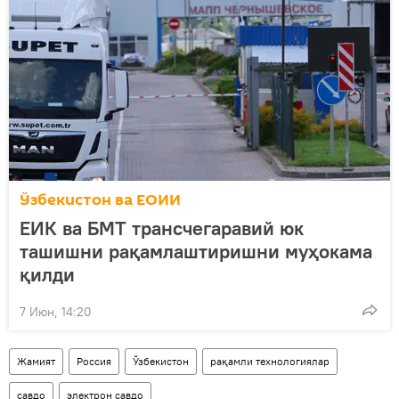
Ўзбекистон ва ЕОИИ
ЕИК ва БМТ трансчегаравий юк
ташишни рақамлаштиришни муҳокама
қилди
7 Июн, 14:20
Жамият
Россия
Ўзбекистон
рақамли технологиялар
савдо
электрон савдо