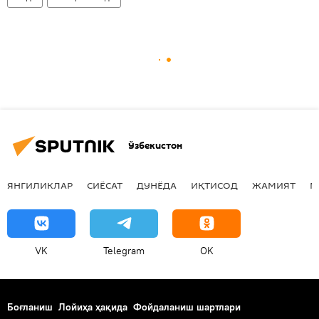
Ўзбекистон
ЯНГИЛИКЛАР
СИЁСАТ
ДУНЁДА
ИҚТИСОД
ЖАМИЯТ
М
VK
Telegram
OK
Боғланиш
Лойиҳа ҳақида
Фойдаланиш шартлари