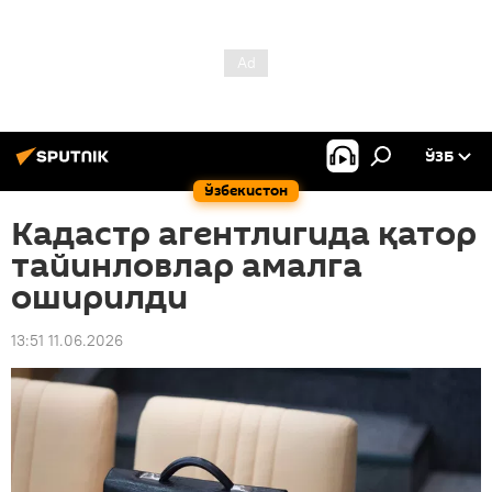
ЎЗБ
Ўзбекистон
Кадастр агентлигида қатор
тайинловлар амалга
оширилди
13:51 11.06.2026