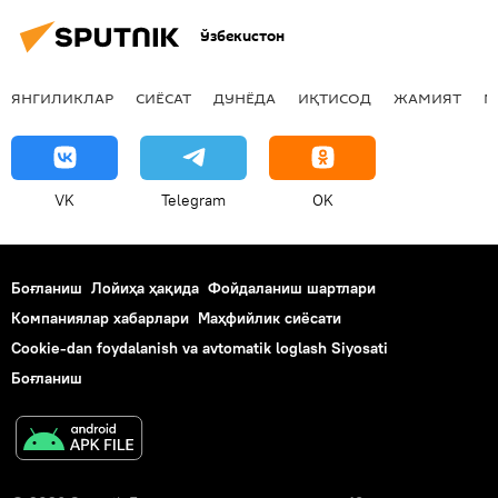
Ўзбекистон
ЯНГИЛИКЛАР
СИЁСАТ
ДУНЁДА
ИҚТИСОД
ЖАМИЯТ
М
VK
Telegram
OK
Боғланиш
Лойиҳа ҳақида
Фойдаланиш шартлари
Компаниялар хабарлари
Маҳфийлик сиёсати
Cookie-dan foydalanish va avtomatik loglash Siyosati
Боғланиш