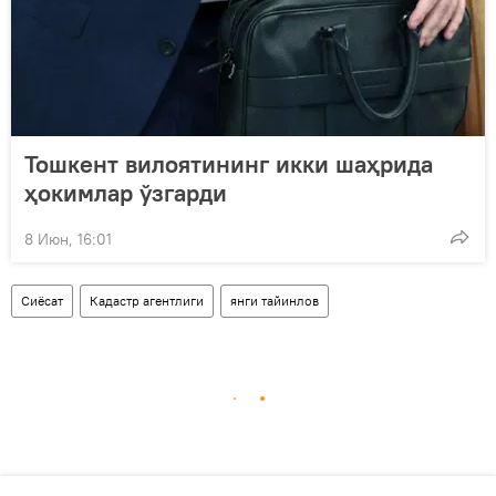
Тошкент вилоятининг икки шаҳрида
ҳокимлар ўзгарди
8 Июн, 16:01
Сиёсат
Кадастр агентлиги
янги тайинлов