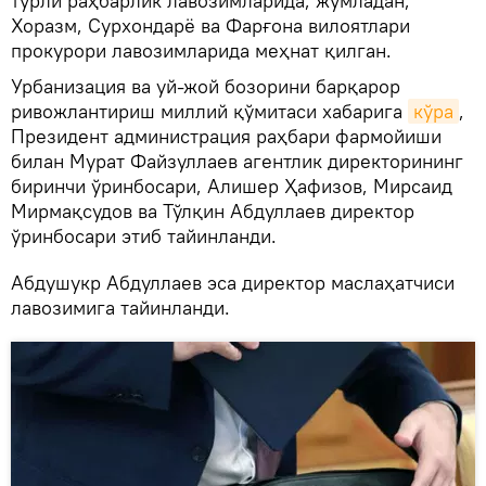
турли раҳбарлик лавозимларида, жумладан,
Хоразм, Сурхондарё ва Фарғона вилоятлари
прокурори лавозимларида меҳнат қилган.
Урбанизация ва уй-жой бозорини барқарор
ривожлантириш миллий қўмитаси хабарига
кўра
,
Президент администрация раҳбари фармойиши
билан Мурат Файзуллаев агентлик директорининг
биринчи ўринбосари, Алишер Ҳафизов, Мирсаид
Мирмақсудов ва Тўлқин Абдуллаев директор
ўринбосари этиб тайинланди.
Абдушукр Абдуллаев эса директор маслаҳатчиси
лавозимига тайинланди.