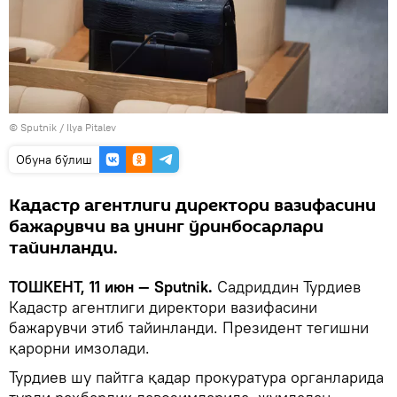
© Sputnik / Ilya Pitalev
Oбуна бўлиш
Кадастр агентлиги директори вазифасини
бажарувчи ва унинг ўринбосарлари
тайинланди.
ТОШКЕНТ, 11 июн — Sputnik.
Садриддин Турдиев
Кадастр агентлиги директори вазифасини
бажарувчи этиб тайинланди. Президент тегишни
қарорни имзолади.
Турдиев шу пайтга қадар прокуратура органларида